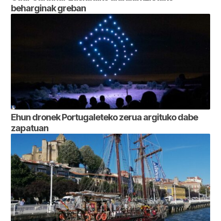
beharginak greban
Ehun dronek Portugaleteko zerua argituko dabe
zapatuan