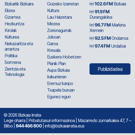
Bizkaitik Bizkaira
Goizeko Izarretan
102.6 FM
Bizkaia
Elizea
Kultura
91.9 FM
Gizartea
Lau Haizetara
Durangaldea
Hezkuntza
Mezea
96.7 FM
Markina
Kirolak
Zorionagurrak
Xemein
Kulturea
Jokoan
92.5 FM
Ondarroa
Nekazaritza eta
Garoa
97.4 FM
Urdaibai
arrantza
Kresala
Politika
Euskera Hobetzen
Sormena
Planik Plan
Zientzia eta
Publizidadea
Aupa Bizkaia
Teknologia
Irakurrieran
Eremuz kanpo
Txapela buruan
Egunez egun
© 2026 Bizkaia Irratia
Lege oharra
|
Pribatutasun informazinoa
| Mazarredo zumarkalea 47, 7 –
Bilbo |
944 466 800
| info@bizkaiairratia.eus