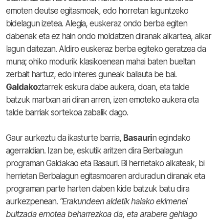
emoten deutse egitasmoak, edo horretan laguntzeko
bidelagun izetea. Alegia, euskeraz ondo berba egiten
dabenak eta ez hain ondo moldatzen diranak alkartea, alkar
lagun daitezan. Aldiro euskeraz berba egiteko geratzea da
muna; ohiko modurik klasikoenean mahai baten bueltan
zerbait hartuz, edo interes guneak baliauta be bai.
Galdako
ztarrek eskura dabe aukera, doan, eta talde
batzuk martxan ari diran arren, izen emoteko aukera eta
talde barriak sortekoa zabalik dago.
Gaur aurkeztu da ikasturte barria,
Basauri
n egindako
agerraldian. Izan be, eskutik aritzen dira Berbalagun
programan Galdakao eta Basauri. Bi herrietako alkateak, bi
herrietan Berbalagun egitasmoaren arduradun diranak eta
programan parte harten daben kide batzuk batu dira
aurkezpenean.
“Erakundeen aldetik halako ekimenei
bultzada emotea beharrezkoa da, eta arabere gehiago