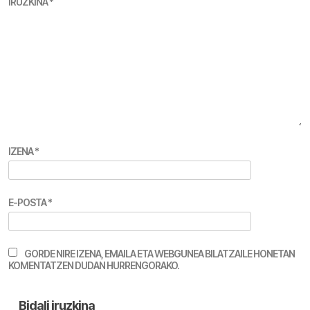
IRUZKINA
*
IZENA
*
E-POSTA
*
GORDE NIRE IZENA, EMAILA ETA WEBGUNEA BILATZAILE HONETAN
KOMENTATZEN DUDAN HURRENGORAKO.