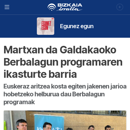
Egunez egun
Martxan da Galdakaoko
Berbalagun programaren
ikasturte barria
Euskeraz aritzea kosta egiten jakenen jarioa
hobetzeko helburua dau Berbalagun
programak