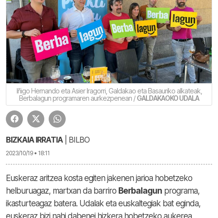
Iñigo Hernando eta Asier Iragorri, Galdakao eta Basauriko alkateak,
Berbalagun programaren aurkezpenean /
GALDAKAOKO UDALA
BIZKAIA IRRATIA
| BILBO
2023/10/19 • 18:11
Euskeraz aritzea kosta egiten jakenen jarioa hobetzeko
helburuagaz, martxan da barriro
Berbalagun
programa,
ikasturteagaz batera. Udalak eta euskaltegiak bat eginda,
euskeraz bizi nahi dabenei hizkera hobetzeko aukerea