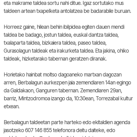
eta makrame taldea sortu nahi ditue. Igaz sortutako mus
taldeen artean txapelketa antolatzea be badarabile buruan.
Horreez gaine, hilean behin ibilpidea egiten dauen mendi
taldea be badago, jostun taldea, euskal dantza taldea,
txalaparta taldea, bizkaiera taldea, paseo taldea,
Gurasolagun taldeak eta irakurketa taldea. Eta jakina, ohiko
taldeak, hizketarako tabernan geratzen diranak.
Horietako hainbat moltso dagoaneko martxan dagozan
arren, Berbalagun aurkezpen jaia zemendiaren 14an egingo
da Galdakaon, Ganguren tabernan. Zemendiaren 29an,
barriz, Mintzodromoa izango da, 10:30ean, Torrezabal kultur
etxean.
Berbalagun taldeetan parte harteko edo ekitaldien agenda
jasotzeko 607 146 855 telefonora deitu daiteke, edo