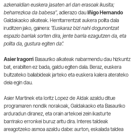
azkenaldian euskera jasaten ari dan erasoak ikusita;
beharrezkoa da babesa”
, adierazo dau
Iñigo Hernando
Galdakaoko alkateak. Herritarrentzat aukera polita dala
iruditzen jako, gainera:
“Euskaraz bizi nahi dogunontzat
espazio barriak sorten dira, jente barria ezagutzen da, eta
polita da, gustura egiten da”.
Asier Iragorri
Basauriko alkateak nabarmendu dau hizkuntz
bat, erabilten ez bada, galdu egiten dala. Beraz, euskera
bultzateko baliabideak jarteko eta euskera kalera aterateko
deia egin dau.
Asier Martinek eta Ioritz Lopez de Aldak azaldu ditue
programaren nondik norakoak, Galdakaoko eta Basauriko
arduradun diranez, eta orain artekoei zein ikasturte
barrirako erronkei buruz aritu dira. Interes taldeak
areagotzeko asmoa azaldu dabe: aurton, eskalada taldea