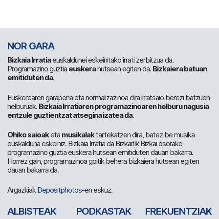
NOR GARA
Bizkaia Irratia
euskaldunei eskeinitako irrati zerbitzua da.
Programazino guztia
euskera
hutsean egiten da.
Bizkaiera batuan
emitiduten da
.
Euskerearen garapena eta normalizazinoa dira irratsaio berezi batzuen
helburuak.
Bizkaia Irratiaren programazinoaren helburu nagusia
entzule guztientzat atsegina izatea da
.
Ohiko saioak
eta
musikalak
tartekatzen dira, batez be musika
euskalduna eskeiniz. Bizkaia Irratia da Bizkaitik Bizkai osorako
programazino guztia euskera hutsean emitiduten dauan bakarra.
Horrez gain, programazinoa goitik behera bizkaiera hutsean egiten
dauan bakarra da.
Argazkiak
Depositphotos
-en eskuz.
ALBISTEAK
PODKASTAK
FREKUENTZIAK