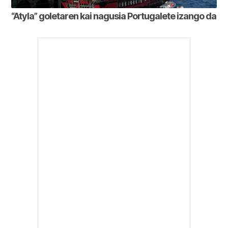
“Atyla” goletaren kai nagusia Portugalete izango da