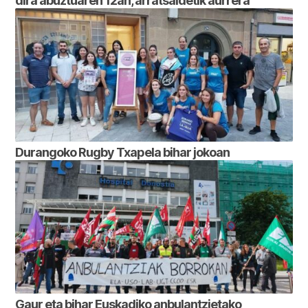
dira abuztuaren 12an, arratsaldetik aurrera
Durangoko Rugby Txapela bihar jokoan
Gaur eta bihar Euskadiko anbulantzietako