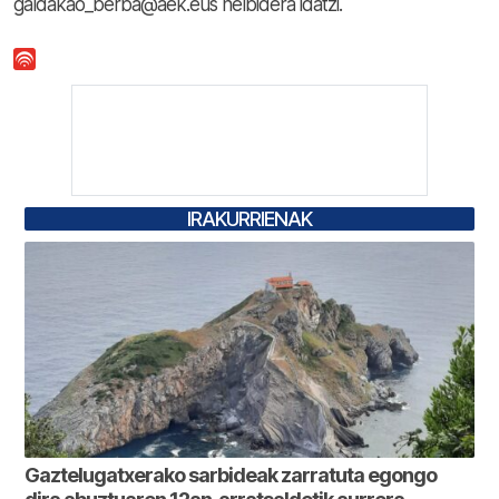
galdakao_berba@aek.eus helbidera idatzi.
IRAKURRIENAK
Gaztelugatxerako sarbideak zarratuta egongo