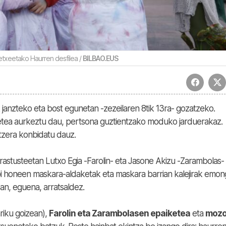
tetxeetako Haurren desfilea /
BILBAO.EUS
anzteko eta bost egunetan -zezeilaren 8tik 13ra- gozatzeko.
tea aurkeztu dau, pertsona guztientzako moduko jarduerakaz.
rtzera konbidatu dauz.
astusteetan Lutxo Egia -Farolin- eta Jasone Akizu -Zarambolas-
 bi honeen maskara-aldaketak eta maskara barrian kalejirak emo
an, eguena, arratsaldez.
riku goizean),
Farolin eta Zarambolasen epaiketea
eta
mozo