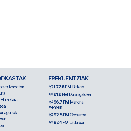
ODKASTAK
FREKUENTZIAK
zeko Izarretan
102.6 FM
Bizkaia
ura
91.9 FM
Durangaldea
 Haizetara
96.7 FM
Markina
zea
Xemein
ionagurrak
92.5 FM
Ondarroa
oan
97.4 FM
Urdaibai
oa