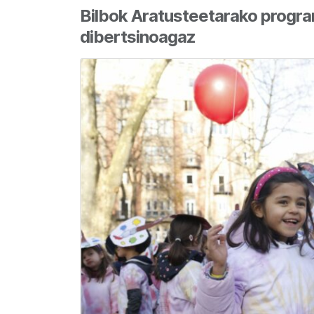
Bilbok Aratusteetarako progra
dibertsinoagaz