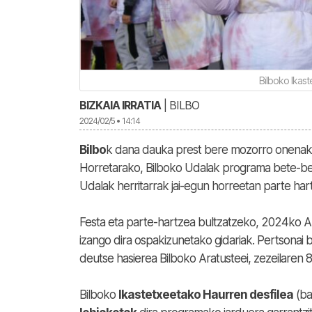
Bilboko Ikas
BIZKAIA IRRATIA
| BILBO
2024/02/5 • 14:14
Bilbo
k dana dauka prest bere mozorro onenak j
Horretarako, Bilboko Udalak programa bete-be
Udalak herritarrak jai-egun horreetan parte ha
Festa eta parte-hartzea bultzatzeko, 2024ko Ar
izango dira ospakizunetako gidariak. Pertsonai
deutse hasierea Bilboko Aratusteei, zezeilaren 8
Bilboko
Ikastetxeetako Haurren desfilea
(ba