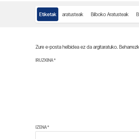
Etiketak
aratusteak
Bilboko Aratusteak
B
Zure e-posta helbidea ez da argitaratuko.
Beharrez
IRUZKINA
*
IZENA
*