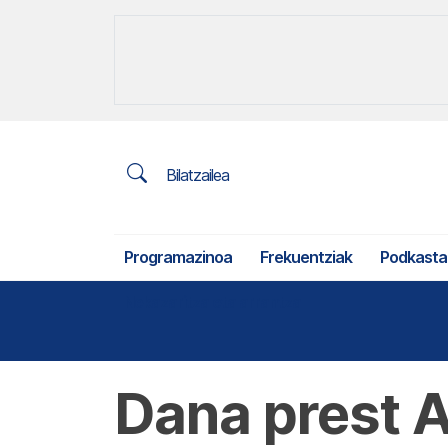
Bilatzailea
Programazinoa
Frekuentziak
Podkasta
Nekazaritza eta arrantza
Dana prest 