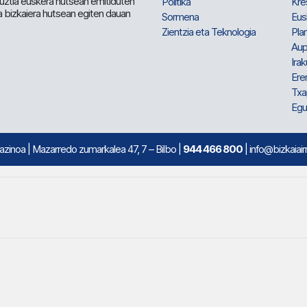
 guztia euskera hutsean emitiduten
Politika
Kre
a bizkaiera hutsean egiten dauan
Sormena
Eus
Zientzia eta Teknologia
Plan
Aup
Irak
Ere
Txa
Egu
mazinoa
| Mazarredo zumarkalea 47, 7 – Bilbo |
944 466 800
| info@bizkaiair