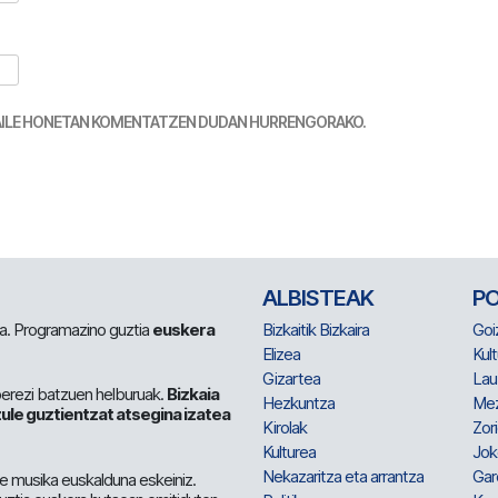
TZAILE HONETAN KOMENTATZEN DUDAN HURRENGORAKO.
ALBISTEAK
P
 da. Programazino guztia
euskera
Bizkaitik Bizkaira
Goi
Elizea
Kult
Gizartea
Lau
berezi batzuen helburuak.
Bizkaia
Hezkuntza
Me
ule guztientzat atsegina izatea
Kirolak
Zor
Kulturea
Jok
Nekazaritza eta arrantza
Gar
e musika euskalduna eskeiniz.