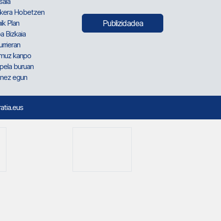
sala
kera Hobetzen
ik Plan
Publizidadea
a Bizkaia
urrieran
muz kanpo
pela buruan
nez egun
ratia.eus