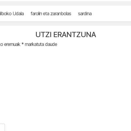
ilboko Udala
farolin eta zaranbolas
sardina
UTZI ERANTZUNA
ko eremuak
*
markatuta daude