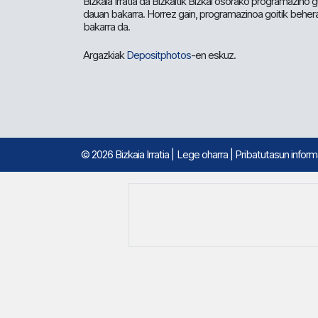
Bizkaia Irratia da Bizkaitik Bizkai osorako programazino
dauan bakarra. Horrez gain, programazinoa goitik beher
bakarra da.
Argazkiak
Depositphotos
-en eskuz.
© 2026 Bizkaia Irratia
|
Lege oharra
|
Pribatutasun infor