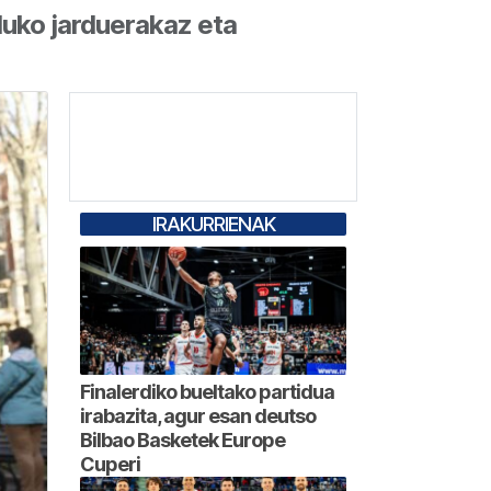
uko jarduerakaz eta
IRAKURRIENAK
Finalerdiko bueltako partidua
irabazita, agur esan deutso
Bilbao Basketek Europe
Cuperi