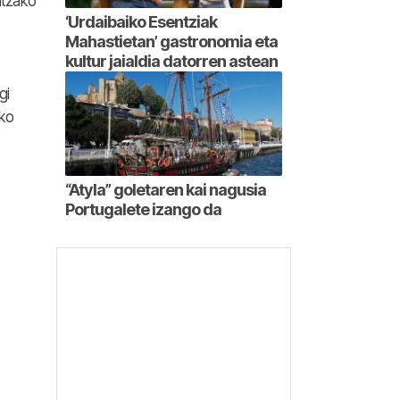
ntzako
‘Urdaibaiko Esentziak
Mahastietan’ gastronomia eta
kultur jaialdia datorren astean
gi
4ko
“Atyla” goletaren kai nagusia
Portugalete izango da