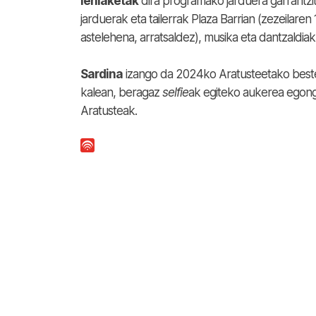
lehiaketak
dira programako jarduera garrantzit
jarduerak eta tailerrak Plaza Barrian (zezeilaren
astelehena, arratsaldez), musika eta dantzaldia
Sardina
izango da 2024ko Aratusteetako beste 
kalean, beragaz
selfie
ak egiteko aukerea egongo
Aratusteak.