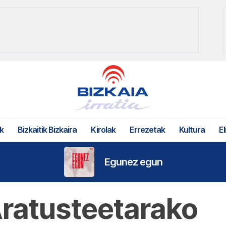
k
Bizkaitik Bizkaira
Kirolak
Errezetak
Kultura
El
Egunez egun
Aratusteetarako