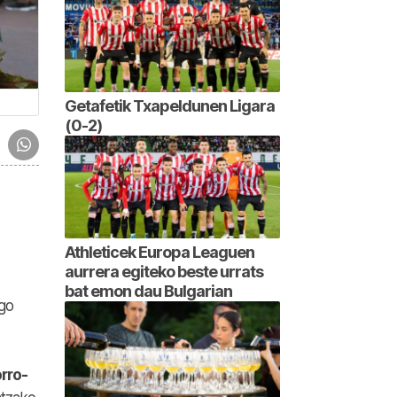
Getafetik Txapeldunen Ligara
(0-2)
Athleticek Europa Leaguen
aurrera egiteko beste urrats
bat emon dau Bulgarian
ngo
rro-