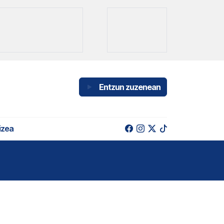
Entzun zuzenean
izea