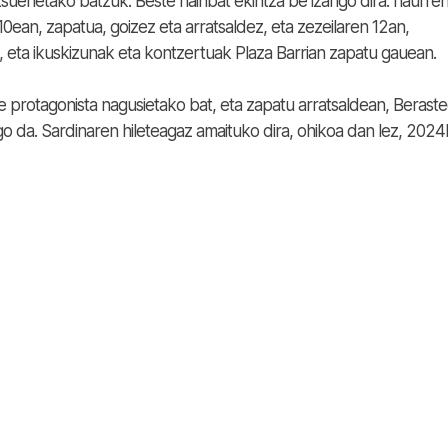
suenetako batzuk. Beste hainbat ekintza be izango dira: haurre
 10ean, zapatua, goizez eta arratsaldez, eta zezeilaren 12an,
k, eta ikuskizunak eta kontzertuak Plaza Barrian zapatu gauean.
protagonista nagusietako bat, eta zapatu arratsaldean, Beraste
 da. Sardinaren hileteagaz amaituko dira, ohikoa dan lez, 202