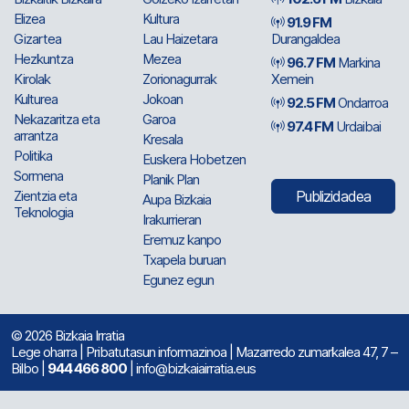
Elizea
Kultura
91.9 FM
Gizartea
Lau Haizetara
Durangaldea
Hezkuntza
Mezea
96.7 FM
Markina
Kirolak
Zorionagurrak
Xemein
Kulturea
Jokoan
92.5 FM
Ondarroa
Nekazaritza eta
Garoa
97.4 FM
Urdaibai
arrantza
Kresala
Politika
Euskera Hobetzen
Sormena
Planik Plan
Zientzia eta
Publizidadea
Aupa Bizkaia
Teknologia
Irakurrieran
Eremuz kanpo
Txapela buruan
Egunez egun
© 2026 Bizkaia Irratia
Lege oharra
|
Pribatutasun informazinoa
| Mazarredo zumarkalea 47, 7 –
Bilbo |
944 466 800
| info@bizkaiairratia.eus