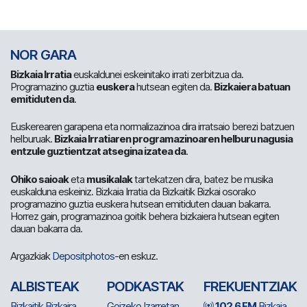
NOR GARA
Bizkaia Irratia
euskaldunei eskeinitako irrati zerbitzua da.
Programazino guztia
euskera
hutsean egiten da.
Bizkaiera batuan
emitiduten da
.
Euskerearen garapena eta normalizazinoa dira irratsaio berezi batzuen
helburuak.
Bizkaia Irratiaren programazinoaren helburu nagusia
entzule guztientzat atsegina izatea da
.
Ohiko saioak
eta
musikalak
tartekatzen dira, batez be musika
euskalduna eskeiniz. Bizkaia Irratia da Bizkaitik Bizkai osorako
programazino guztia euskera hutsean emitiduten dauan bakarra.
Horrez gain, programazinoa goitik behera bizkaiera hutsean egiten
dauan bakarra da.
Argazkiak
Depositphotos
-en eskuz.
ALBISTEAK
PODKASTAK
FREKUENTZIAK
Bizkaitik Bizkaira
Goizeko Izarretan
102.6 FM
Bizkaia