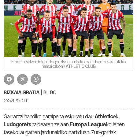
Ernesto Valverdek Ludogoretsen aurkako partiduan zelairatutako
hamaikakoa /
ATHLETIC CLUB
BIZKAIA IRRATIA
| BILBO
2024/11/7 • 21:11
Garrantzi handiko garaipena eskuratu dau
Athletic
ek
Ludogorets
taldearen zelaian
Europa League
ko lehen
faseko laugarren jardunaldiko partiduan. Zuri-gorriak