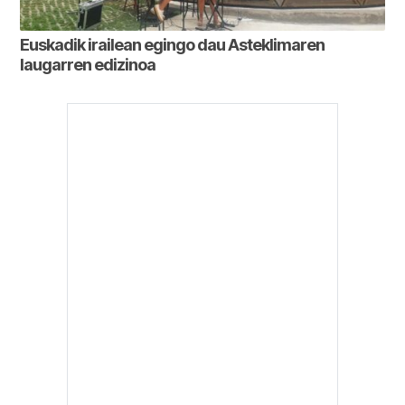
Euskadik irailean egingo dau Asteklimaren
laugarren edizinoa