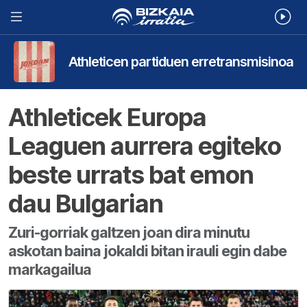
Athleticen partiduen erretransmisinoa
Athleticek Europa
Leaguen aurrera egiteko
beste urrats bat emon
dau Bulgarian
Zuri-gorriak galtzen joan dira minutu
askotan baina jokaldi bitan irauli egin dabe
markagailua