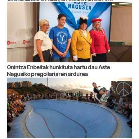
Onintza Enbeitak hunkituta hartu dau Aste
Nagusiko pregoilariaren ardurea