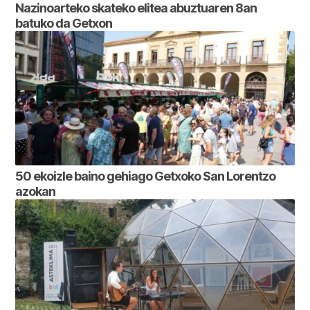
Nazinoarteko skateko elitea abuztuaren 8an
batuko da Getxon
50 ekoizle baino gehiago Getxoko San Lorentzo
azokan