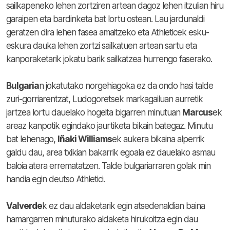
sailkapeneko lehen zortziren artean dagoz lehen itzulian hiru
garaipen eta bardinketa bat lortu ostean. Lau jardunaldi
geratzen dira lehen fasea amaitzeko eta Athleticek esku-
eskura dauka lehen zortzi sailkatuen artean sartu eta
kanporaketarik jokatu barik sailkatzea hurrengo faserako.
Bulgaria
n jokatutako norgehiagoka ez da ondo hasi talde
zuri-gorriarentzat, Ludogoretsek markagailuan aurretik
jartzea lortu dauelako hogeita bigarren minutuan
Marcus
ek
areaz kanpotik egindako jaurtiketa bikain bategaz. Minutu
bat lehenago,
Iñaki Williams
ek aukera bikaina alperrik
galdu dau, area txikian bakarrik egoala ez dauelako asmau
baloia atera errematatzen. Talde bulgariarraren golak min
handia egin deutso Athletici.
Valverde
k ez dau aldaketarik egin atsedenaldian baina
hamargarren minuturako aldaketa hirukoitza egin dau