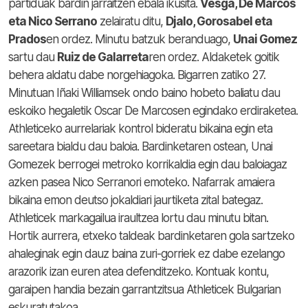
partiduak bardin jarraitzen ebala ikusita.
Vesga, De Marcos
eta Nico Serrano
zelairatu ditu,
Djalo, Gorosabel eta
Prados
en ordez. Minutu batzuk beranduago,
Unai Gomez
sartu dau
Ruiz de Galarreta
ren ordez. Aldaketek goitik
behera aldatu dabe norgehiagoka. Bigarren zatiko 27.
Minutuan Iñaki Williamsek ondo baino hobeto baliatu dau
eskoiko hegaletik Oscar De Marcosen egindako erdiraketea.
Athleticeko aurrelariak kontrol bideratu bikaina egin eta
sareetara bialdu dau baloia. Bardinketaren ostean, Unai
Gomezek berrogei metroko korrikaldia egin dau baloiagaz
azken pasea Nico Serranori emoteko. Nafarrak amaiera
bikaina emon deutso jokaldiari jaurtiketa zital bategaz.
Athleticek markagailua iraultzea lortu dau minutu bitan.
Hortik aurrera, etxeko taldeak bardinketaren gola sartzeko
ahaleginak egin dauz baina zuri-gorriek ez dabe ezelango
arazorik izan euren atea defenditzeko. Kontuak kontu,
garaipen handia bezain garrantzitsua Athleticek Bulgarian
eskuratutakoa.