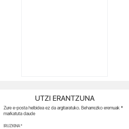
UTZI ERANTZUNA
Zure e-posta helbidea ez da argitaratuko.
Beharrezko eremuak
*
markatuta daude
IRUZKINA
*