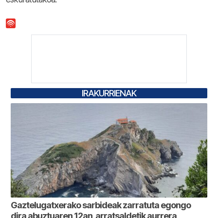
IRAKURRIENAK
Gaztelugatxerako sarbideak zarratuta egongo
dira abuztuaren 12an, arratsaldetik aurrera