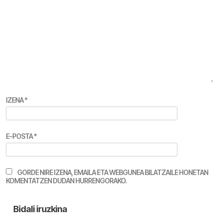
IZENA
*
E-POSTA
*
GORDE NIRE IZENA, EMAILA ETA WEBGUNEA BILATZAILE HONETAN
KOMENTATZEN DUDAN HURRENGORAKO.