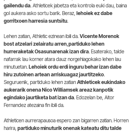
gailendu da
. Athleticek jabetza eta kontrola euki dau, baina
gol aukera asko sortu barik. Beraz,
lehoiek ez dabe
gorritxoen harresia suntsitu
.
Lehen zatian, Athletic ezinean ibili da.
Vicente Morenok
bost atzelari zelairatu arren, partiduko lehen
hurreraketak Osasunarenak izan dira
. Esaterako, talde
nafarrak lau korner atara dauz norgehiagokako lehen lau
minutuetan.
Lehoiek ordu erdi inguru behar izan dabe
hiru zutoinen artean arriskuagaz jaurtitzeko
.
Seguruenik, partiduko lehen zatian
Athleticek eukindako
aukerarik onena Nico Williamsek areaz kanpotik
egindako jaurtiketa bat izan da
. Edozelan be, Aitor
Fernandez atezaina fin ibili da.
Athleticen aurrerapausoa espero zan bigarren zatian. Horren
harira,
partiduko minuturik onenak kateatu ditu talde