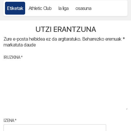
Etiketak
Athletic Club
la liga
osasuna
UTZI ERANTZUNA
Zure e-posta helbidea ez da argitaratuko.
Beharrezko eremuak
*
markatuta daude
IRUZKINA
*
IZENA
*