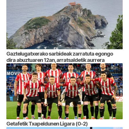
Gaztelugatxerako sarbideak zarratuta egongo
dira abuztuaren 12an, arratsaldetik aurrera
Getafetik Txapeldunen Ligara (0-2)