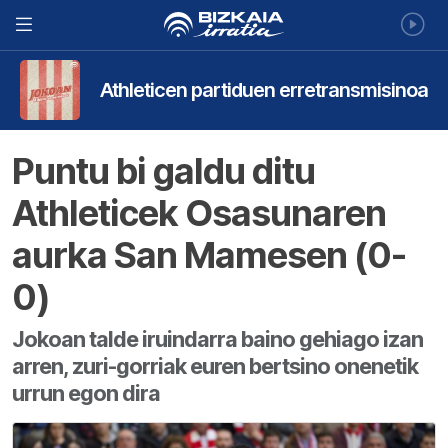
Athleticen partiduen erretransmisinoa
Puntu bi galdu ditu
Athleticek Osasunaren
aurka San Mamesen (0-
0)
Jokoan talde iruindarra baino gehiago izan
arren, zuri-gorriak euren bertsino onenetik
urrun egon dira