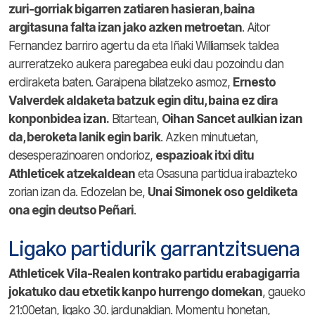
zuri-gorriak bigarren zatiaren hasieran, baina
argitasuna falta izan jako azken metroetan
. Aitor
Fernandez barriro agertu da eta Iñaki Williamsek taldea
aurreratzeko aukera paregabea euki dau pozoindu dan
erdiraketa baten. Garaipena bilatzeko asmoz,
Ernesto
Valverdek aldaketa batzuk egin ditu, baina ez dira
konponbidea izan.
Bitartean,
Oihan Sancet aulkian izan
da, beroketa lanik egin barik
. Azken minutuetan,
desesperazinoaren ondorioz,
espazioak itxi ditu
Athleticek atzekaldean
eta Osasuna partidua irabazteko
zorian izan da. Edozelan be,
Unai Simonek oso geldiketa
ona egin deutso Peñari
.
Ligako partidurik garrantzitsuena
Athleticek Vila-Realen kontrako partidu erabagigarria
jokatuko dau etxetik kanpo hurrengo domekan
, gaueko
21:00etan, ligako 30. jardunaldian. Momentu honetan,