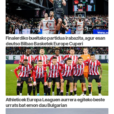
Finalerdiko bueltako partidua irabazita, agur esan
deutso Bilbao Basketek Europe Cuperi
Athleticek Europa Leaguen aurrera egiteko beste
urrats bat emon dau Bulgarian