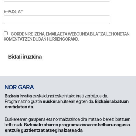
E-POSTA
*
GORDE NIRE IZENA, EMAILA ETA WEBGUNEA BILATZAILE HONETAN
KOMENTATZEN DUDAN HURRENGORAKO.
NOR GARA
Bizkaia Irratia
euskaldunei eskeinitako irrati zerbitzua da.
Programazino guztia
euskera
hutsean egiten da.
Bizkaiera batuan
emitiduten da
.
Euskerearen garapena eta normalizazinoa dira irratsaio berezi batzuen
helburuak.
Bizkaia Irratiaren programazinoaren helburu nagusia
entzule guztientzat atsegina izatea da
.