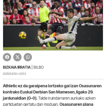
BIZKAIA IRRATIA
| BILBO
2025/03/30 • 20:53
Athletic ez da garaipena lortzeko gai izan Osasunaren
kontrako Euskal Derbian San Mamesen, ligako 29.
jardunaldian (0-0)
. Talde iruindarraren aurkako azken
partiduetan gertatu dan moduan,
Osasunaren plana