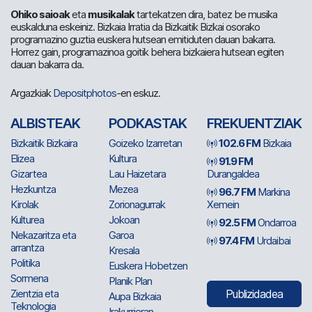
Ohiko saioak
eta
musikalak
tartekatzen dira, batez be musika
euskalduna eskeiniz. Bizkaia Irratia da Bizkaitik Bizkai osorako
programazino guztia euskera hutsean emitiduten dauan bakarra.
Horrez gain, programazinoa goitik behera bizkaiera hutsean egiten
dauan bakarra da.
Argazkiak
Depositphotos
-en eskuz.
ALBISTEAK
PODKASTAK
FREKUENTZIAK
Bizkaitik Bizkaira
Goizeko Izarretan
102.6 FM
Bizkaia
Elizea
Kultura
91.9 FM
Gizartea
Lau Haizetara
Durangaldea
Hezkuntza
Mezea
96.7 FM
Markina
Kirolak
Zorionagurrak
Xemein
Kulturea
Jokoan
92.5 FM
Ondarroa
Nekazaritza eta
Garoa
97.4 FM
Urdaibai
arrantza
Kresala
Politika
Euskera Hobetzen
Sormena
Planik Plan
Zientzia eta
Publizidadea
Aupa Bizkaia
Teknologia
Irakurrieran