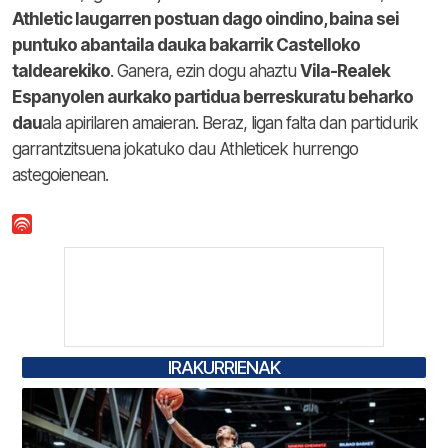
Athletic laugarren postuan dago oindino, baina sei
puntuko abantaila dauka bakarrik Castelloko
taldearekiko
. Ganera, ezin dogu ahaztu
Vila-Realek
Espanyolen aurkako partidua berreskuratu beharko
dau
ala apirilaren amaieran. Beraz, ligan falta dan partidurik
garrantzitsuena jokatuko dau Athleticek hurrengo
astegoienean.
IRAKURRIENAK