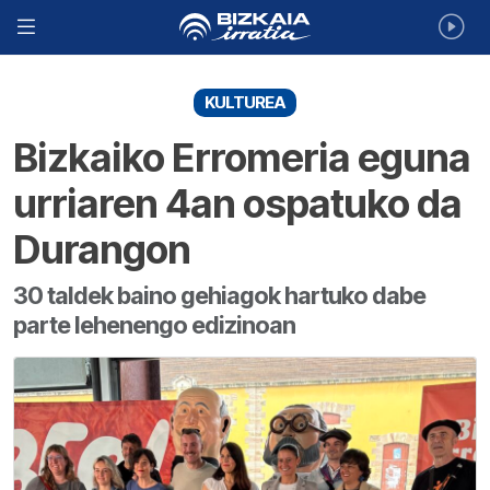
KULTUREA
Bizkaiko Erromeria eguna
urriaren 4an ospatuko da
Durangon
30 taldek baino gehiagok hartuko dabe
parte lehenengo edizinoan