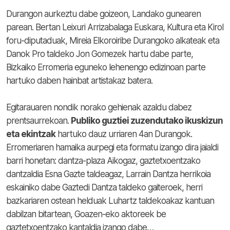
Durangon aurkeztu dabe goizeon, Landako gunearen
parean. Bertan Leixuri Arrizabalaga Euskara, Kultura eta Kirol
foru-diputaduak, Mireia Elkoroiribe Durangoko alkateak eta
Danok Pro taldeko Jon Gomezek hartu dabe parte,
Bizkaiko Erromeria eguneko lehenengo edizinoan parte
hartuko daben hainbat artistakaz batera.
Egitarauaren nondik norako gehienak azaldu dabez
prentsaurrekoan.
Publiko guztiei zuzendutako ikuskizun
eta ekintzak
hartuko dauz urriaren 4an Durangok.
Erromeriaren hamaika aurpegi eta formatu izango dira jaialdi
barri honetan: dantza-plaza Aikogaz, gaztetxoentzako
dantzaldia Esna Gazte taldeagaz, Larrain Dantza herrikoia
eskainiko dabe Gaztedi Dantza taldeko gaiteroek, herri
bazkariaren ostean helduak Luhartz taldekoakaz kantuan
dabilzan bitartean, Goazen-eko aktoreek be
gaztetxoentzako kantaldia izango dabe…