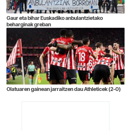
Gaur eta bihar Euskadiko anbulantzietako
beharginak greban
Olatuaren gainean jarraitzen dau Athleticek (2-0)