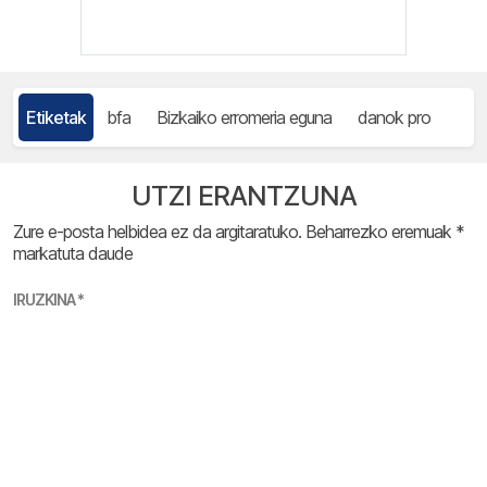
Etiketak
bfa
Bizkaiko erromeria eguna
danok pro
UTZI ERANTZUNA
Zure e-posta helbidea ez da argitaratuko.
Beharrezko eremuak
*
markatuta daude
IRUZKINA
*