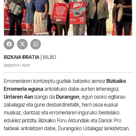
BIZKAIA IRRATIA
| BILBO
2025/07/7 • 15:07
Erromeriaren kontzeptu guztiak batzeko asmoz
Bizkaiko
Erromeria
eguna
antolatuko dabe aurten lehenegoz.
Urriaren 4an
izango da
Durangon
, egun osoko egitarau
zabalagaz eta gune desbardinetatik, herri osoa euskal
musikaz, dantzaz eta erromeriaren inguruko bestelako
edukiez jantzita. Bizkaiko Foru Aldundiak eta Danok Pro
taldeak antolatzen dabe, Durangoko Udalagaz lankidetzan.