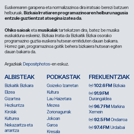
Euskerearen garapena eta normalizazinoa dira irratsaio berezi batzuen
helburuak.
Bizkaia Irratiaren programazinoaren helburu nagusia
entzule guztientzat atsegina izatea da
.
Ohiko saioak
eta
musikalak
tartekatzen dira, batez be musika
euskalduna eskeiniz. Bizkaia Irratia da Bizkaitik Bizkai osorako
programazino guztia euskera hutsean emitiduten dauan bakarra.
Horrez gain, programazinoa goitik behera bizkaiera hutsean egiten
dauan bakarra da.
Argazkiak
Depositphotos
-en eskuz.
ALBISTEAK
PODKASTAK
FREKUENTZIAK
Bizkaitik Bizkaira
Goizeko Izarretan
102.6 FM
Bizkaia
Elizea
Kultura
91.9 FM
Gizartea
Lau Haizetara
Durangaldea
Hezkuntza
Mezea
96.7 FM
Markina
Kirolak
Zorionagurrak
Xemein
Kulturea
Jokoan
92.5 FM
Ondarroa
Nekazaritza eta
Garoa
97.4 FM
Urdaibai
arrantza
Kresala