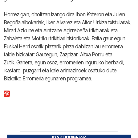
Horrez gain, oholtzan izango dira Ibon Koteron eta Julen
Begoña albokariak, Iker Alvarez eta Aitor Urkiza txistulariak,
Mirari Azkune eta Aintzane Agirrebeña trikitilariak eta
Zabaleta eta Motriku trikitilari historikoak. Baita gaur egun
Euskal Herri osotik plazarik plaza dabilzan lau erromeria
talde bizkiatar: Gautegun, Zazpizar, Altxa Porru eta
Zutik. Ganera, egun osoz, erromerien inguruko berbaldi,
ikastaro, puzgarri eta kale animazinoek osatuko dute
Bizkaiko Erromeria egunaren programea.
IRAKURRIENAK