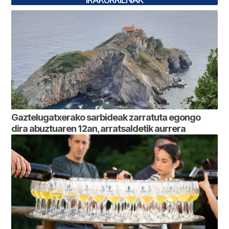
Gaztelugatxerako sarbideak zarratuta egongo
dira abuztuaren 12an, arratsaldetik aurrera