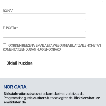
IZENA
*
E-POSTA
*
GORDE NIRE IZENA, EMAILA ETA WEBGUNEA BILATZAILE HONETAN
KOMENTATZEN DUDAN HURRENGORAKO.
NOR GARA
Bizkaia Irratia
euskaldunei eskeinitako irrati zerbitzua da.
Programazino guztia
euskera
hutsean egiten da.
Bizkaiera batuan
emitiduten da
.