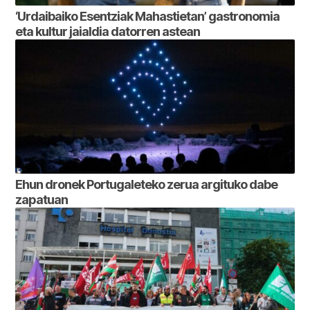
‘Urdaibaiko Esentziak Mahastietan’ gastronomia
eta kultur jaialdia datorren astean
Ehun dronek Portugaleteko zerua argituko dabe
zapatuan