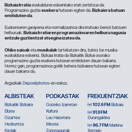
Bizkaia Irratia
euskaldunei eskeinitako irrati zerbitzua da.
Programazino guztia
euskera
hutsean egiten da.
Bizkaiera batuan
emitiduten da
.
Euskerearen garapena eta normalizazinoa dira irratsaio berezi batzuen
helburuak.
Bizkaia Irratiaren programazinoaren helburu nagusia
entzule guztientzat atsegina izatea da
.
Ohiko saioak
eta
musikalak
tartekatzen dira, batez be musika
euskalduna eskeiniz. Bizkaia Irratia da Bizkaitik Bizkai osorako
programazino guztia euskera hutsean emitiduten dauan bakarra.
Horrez gain, programazinoa goitik behera bizkaiera hutsean egiten
dauan bakarra da.
Argazkiak
Depositphotos
-en eskuz.
ALBISTEAK
PODKASTAK
FREKUENTZIAK
Bizkaitik Bizkaira
Goizeko Izarretan
102.6 FM
Bizkaia
Elizea
Kultura
91.9 FM
Gizartea
Lau Haizetara
Durangaldea
Hezkuntza
Mezea
96.7 FM
Markina
Kirolak
Zorionagurrak
Xemein