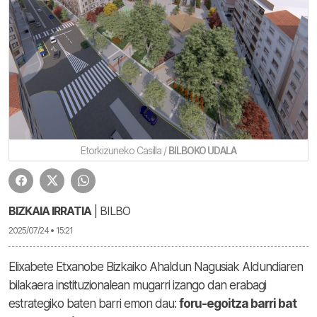
Etorkizuneko Casilla /
BILBOKO UDALA
BIZKAIA IRRATIA
| BILBO
2025/07/24 • 15:21
Elixabete Etxanobe Bizkaiko Ahaldun Nagusiak Aldundiaren
bilakaera instituzionalean mugarri izango dan erabagi
estrategiko baten barri emon dau:
foru-egoitza barri bat