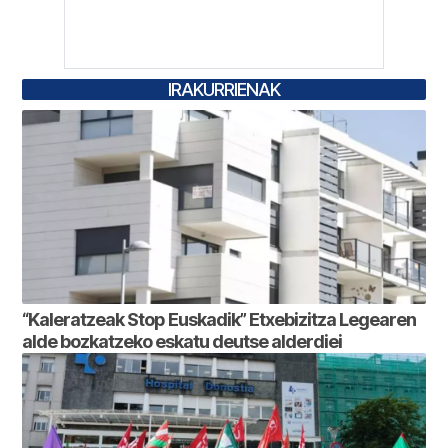
IRAKURRIENAK
“Kaleratzeak Stop Euskadik” Etxebizitza Legearen
alde bozkatzeko eskatu deutse alderdiei