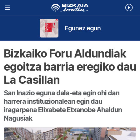
Egunez egun
Bizkaiko Foru Aldundiak
egoitza barria eregiko dau
La Casillan
San Inazio eguna dala-eta egin ohi dan
harrera instituzionalean egin dau
iragarpena Elixabete Etxanobe Ahaldun
Nagusiak