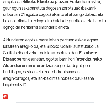
eregiko da
Bilboko Etxetxua plazan
. Eraikin horri esker,
gaur egun sakabanatuta dagozan zerbitzuak (bakarrik
uriburuan 31 egoitza dagoz) alkartu ahal izango dabez, eta
holan, optimizatu egingo dira baliabide publikoak eta hobetu
egingo da herritarrei emondako arreta.
Aldundiaren egoitza barria lehen perituen eskola egoan
lursailean eregiko da, eta Bilboko Udalak sustatutako La
Casilla bizibarritzeko proiektua osotuko dau.
Elixabete
Etxanobe
ren esanetan, egoitza barri hori “
etorkizuneko
Aldundiaren erreferentzia
izango da: digitalagoa,
hurbilagoa, gastuan eta energia-kontsumoan
eraginkorragoa, eta lan-baldintza hobeak daukazana
langileentzat”.