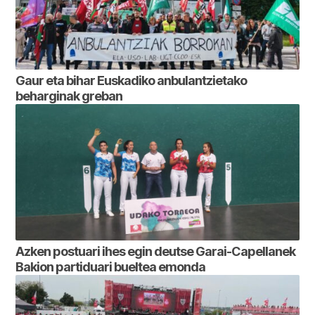
Gaur eta bihar Euskadiko anbulantzietako
beharginak greban
Azken postuari ihes egin deutse Garai-Capellanek
Bakion partiduari bueltea emonda