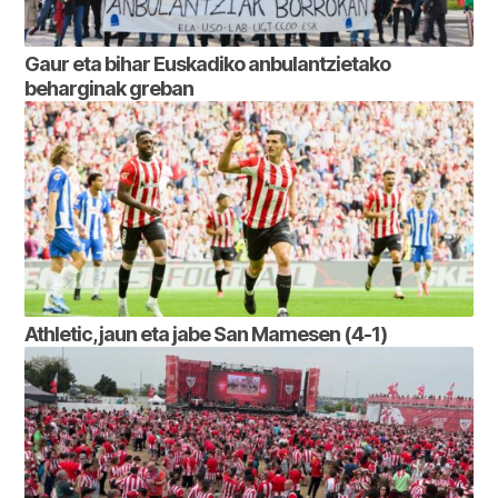
Gaur eta bihar Euskadiko anbulantzietako
beharginak greban
Athletic, jaun eta jabe San Mamesen (4-1)