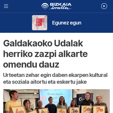
Egunez egun
Galdakaoko Udalak
herriko zazpi alkarte
omendu dauz
Urteetan zehar egin daben ekarpen kultural
eta soziala aitortu eta eskertu jake