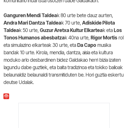
komunitario indartsua osotzen dabe Galdakaon.
Ganguren Mendi Taldea
k 80 urte bete dauz aurten,
Andra Mari Dantza Taldea
k 70 urte,
Adiskide Pilota
Taldea
k 50 urte,
Guzur Aretxa Kultur Elkartea
k eta
Los
Tonos Humanos abesbatza
k 40na urte,
Rigor Mortis
rol
eta simulazino elkarteak 30 urte, eta
Da Capo
musika
bandak 10 urte. Kirola, mendia, dantza, aisia eta kultura
moduko arlo desbardinen bidez Galdakao herri bizia izaten
lagundu dabe guztiek, eta baita tradizinoa eta tokiko balioak
belaunaldiz belaunaldi transmitiduten be. Hori guztia eskertu
deutse Udalak.