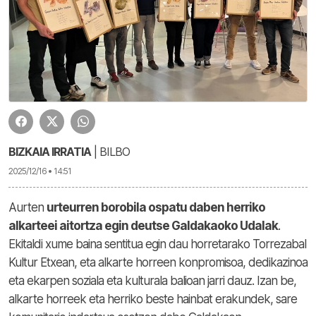
BIZKAIA IRRATIA
| BILBO
2025/12/16 • 14:51
Aurten
urteurren borobila ospatu daben herriko
alkarteei aitortza egin deutse Galdakaoko Udalak
.
Ekitaldi xume baina sentitua egin dau horretarako Torrezabal
Kultur Etxean, eta alkarte horreen konpromisoa, dedikazinoa
eta ekarpen soziala eta kulturala balioan jarri dauz. Izan be,
alkarte horreek eta herriko beste hainbat erakundek, sare