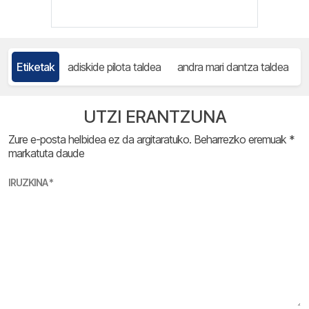
Etiketak
adiskide pilota taldea
andra mari dantza taldea
UTZI ERANTZUNA
Zure e-posta helbidea ez da argitaratuko.
Beharrezko eremuak
*
markatuta daude
IRUZKINA
*