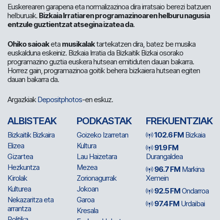
Euskerearen garapena eta normalizazinoa dira irratsaio berezi batzuen
helburuak.
Bizkaia Irratiaren programazinoaren helburu nagusia
entzule guztientzat atsegina izatea da
.
Ohiko saioak
eta
musikalak
tartekatzen dira, batez be musika
euskalduna eskeiniz. Bizkaia Irratia da Bizkaitik Bizkai osorako
programazino guztia euskera hutsean emitiduten dauan bakarra.
Horrez gain, programazinoa goitik behera bizkaiera hutsean egiten
dauan bakarra da.
Argazkiak
Depositphotos
-en eskuz.
ALBISTEAK
PODKASTAK
FREKUENTZIAK
Bizkaitik Bizkaira
Goizeko Izarretan
102.6 FM
Bizkaia
Elizea
Kultura
91.9 FM
Gizartea
Lau Haizetara
Durangaldea
Hezkuntza
Mezea
96.7 FM
Markina
Kirolak
Zorionagurrak
Xemein
Kulturea
Jokoan
92.5 FM
Ondarroa
Nekazaritza eta
Garoa
97.4 FM
Urdaibai
arrantza
Kresala
Politika