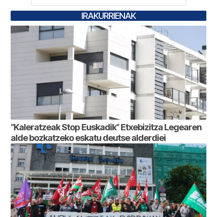
IRAKURRIENAK
“Kaleratzeak Stop Euskadik” Etxebizitza Legearen
alde bozkatzeko eskatu deutse alderdiei