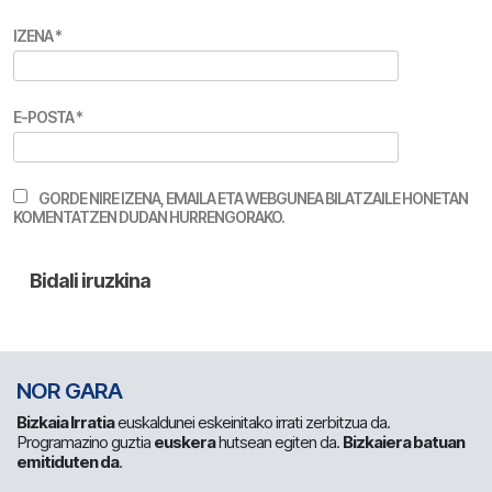
IZENA
*
E-POSTA
*
GORDE NIRE IZENA, EMAILA ETA WEBGUNEA BILATZAILE HONETAN
KOMENTATZEN DUDAN HURRENGORAKO.
NOR GARA
Bizkaia Irratia
euskaldunei eskeinitako irrati zerbitzua da.
Programazino guztia
euskera
hutsean egiten da.
Bizkaiera batuan
emitiduten da
.