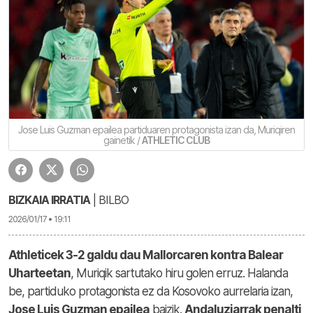
Jose Luis Guzman epailea partiduaren protagonista izan da, Muriqiren
gainetik /
ATHLETIC CLUB
BIZKAIA IRRATIA
| BILBO
2026/01/17 • 19:11
Athleticek 3-2 galdu dau Mallorcaren kontra Balear
Uharteetan
, Muriqik sartutako hiru golen erruz. Halanda
be, partiduko protagonista ez da Kosovoko aurrelaria izan,
Jose Luis Guzman epailea
baizik.
Andaluziarrak penalti