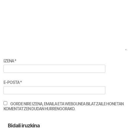
IZENA
*
E-POSTA
*
GORDE NIRE IZENA, EMAILA ETA WEBGUNEA BILATZAILE HONETAN
KOMENTATZEN DUDAN HURRENGORAKO.