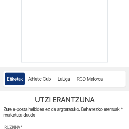
Etiketak
Athletic Club
LaLiga
RCD Mallorca
UTZI ERANTZUNA
Zure e-posta helbidea ez da argitaratuko.
Beharrezko eremuak
*
markatuta daude
IRUZKINA
*