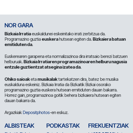
NOR GARA
Bizkaia Irratia
euskaldunei eskeinitako irrati zerbitzua da.
Programazino guztia
euskera
hutsean egiten da.
Bizkaiera batuan
emitiduten da
.
Euskerearen garapena eta normalizazinoa dira irratsaio berezi batzuen
helburuak.
Bizkaia Irratiaren programazinoaren helburu nagusia
entzule guztientzat atsegina izatea da
.
Ohiko saioak
eta
musikalak
tartekatzen dira, batez be musika
euskalduna eskeiniz. Bizkaia Irratia da Bizkaitik Bizkai osorako
programazino guztia euskera hutsean emitiduten dauan bakarra.
Horrez gain, programazinoa goitik behera bizkaiera hutsean egiten
dauan bakarra da.
Argazkiak
Depositphotos
-en eskuz.
ALBISTEAK
PODKASTAK
FREKUENTZIAK