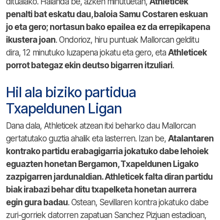
ditualako. Halanda be, azken minutuetan,
Athleticek
penalti bat eskatu dau, baloia Samu Costaren eskuan
jo eta gero; nortasun bako epailea ez da errepikapena
ikustera joan
. Ondorioz, hiru puntuak Mallorcan gelditu
dira, 12 minutuko luzapena jokatu eta gero, eta
Athleticek
porrot bategaz ekin deutso bigarren itzuliari
.
Hil ala biziko partidua
Txapeldunen Ligan
Dana dala, Athleticek atzean itxi beharko dau Mallorcan
gertatutako guztia ahalik eta lasterren. Izan be,
Atalantaren
kontrako partidu erabagigarria jokatuko dabe lehoiek
eguazten honetan Bergamon, Txapeldunen Ligako
zazpigarren jardunaldian. Athleticek falta diran partidu
biak irabazi behar ditu txapelketa honetan aurrera
egin gura badau
. Ostean, Sevillaren kontra jokatuko dabe
zuri-gorriek datorren zapatuan Sanchez Pizjuan estadioan,