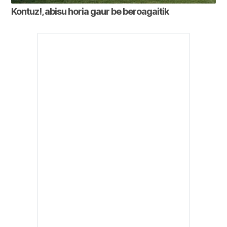
Kontuz!, abisu horia gaur be beroagaitik