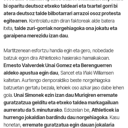
bi oparitu deutsoz etxeko taldeari eta txartel gorri bi
atera deutsoz talde bilbotarrari arrazoi osoz protesta
egitearren
. Kontrolatu ezin diran faktoreak alde batera
itxita,
talde zuri-gorriak norgehiagoka ona jokatu eta
garaipena merezidu izan dau
.
Martitzenean esfortzu handia egin eta gero, nobedade
batzuk egon dira Athleticeko hasierako hamaikakoan.
Ernesto Valverdek Unai Gomez eta Berenguerren
aldeko apustua egin dau
, Sancet eta Iñaki Williamsen
kaltetan. Aurtengo denporaldiko beste norgehiagoka
batzuetan gertatu bezala, lehoiek oso azkar jaso dabe lehen
gola.
Unai Simonek ezin izan dau Muriqiren erremate
guratzatzua gelditu eta etxeko taldea markagailuan
aurreratu da 5. minuturako
. Edozelan be,
Athleticek ia
hurrengo jokaldian bardindu dau norgehiagoka
. Kasu
honetan,
erremate guratzatua egin dauan jokalaria