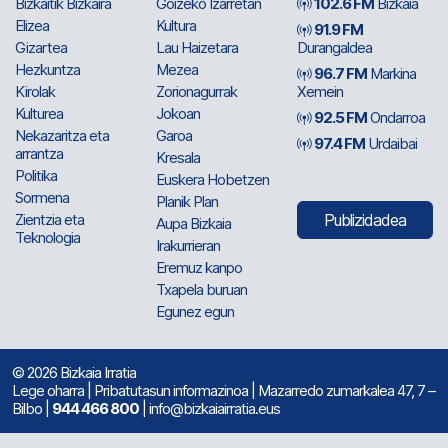
Bizkaitik Bizkaira
Goizeko Izarretan
102.6 FM
Bizkaia
Elizea
Kultura
91.9 FM
Gizartea
Lau Haizetara
Durangaldea
Hezkuntza
Mezea
96.7 FM
Markina
Kirolak
Zorionagurrak
Xemein
Kulturea
Jokoan
92.5 FM
Ondarroa
Nekazaritza eta
Garoa
97.4 FM
Urdaibai
arrantza
Kresala
Politika
Euskera Hobetzen
Sormena
Planik Plan
Zientzia eta
Publizidadea
Aupa Bizkaia
Teknologia
Irakurrieran
Eremuz kanpo
Txapela buruan
Egunez egun
© 2026 Bizkaia Irratia
Lege oharra
|
Pribatutasun informazinoa
| Mazarredo zumarkalea 47, 7 –
Bilbo |
944 466 800
| info@bizkaiairratia.eus