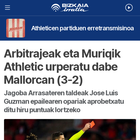
Athleticen partiduen erretransmisinoa
Arbitrajeak eta Muriqik
Athletic urperatu dabe
Mallorcan (3-2)
Jagoba Arrasateren taldeak Jose Luis
Guzman epailearen opariak aprobetxatu
ditu hiru puntuak lortzeko