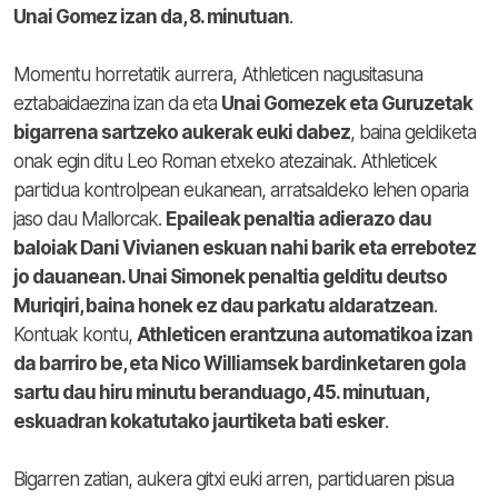
Unai Gomez izan da, 8. minutuan
.
Momentu horretatik aurrera, Athleticen nagusitasuna
eztabaidaezina izan da eta
Unai Gomezek eta Guruzetak
bigarrena sartzeko aukerak euki dabez
, baina geldiketa
onak egin ditu Leo Roman etxeko atezainak. Athleticek
partidua kontrolpean eukanean, arratsaldeko lehen oparia
jaso dau Mallorcak.
Epaileak penaltia adierazo dau
baloiak Dani Vivianen eskuan nahi barik eta errebotez
jo dauanean. Unai Simonek penaltia gelditu deutso
Muriqiri, baina honek ez dau parkatu aldaratzean
.
Kontuak kontu,
Athleticen erantzuna automatikoa izan
da barriro be, eta Nico Williamsek bardinketaren gola
sartu dau hiru minutu beranduago, 45. minutuan,
eskuadran kokatutako jaurtiketa bati esker
.
Bigarren zatian, aukera gitxi euki arren, partiduaren pisua