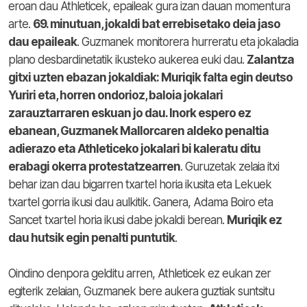
eroan dau Athleticek, epaileak gura izan dauan momentura
arte.
69. minutuan, jokaldi bat errebisetako deia jaso
dau epaileak
. Guzmanek monitorera hurreratu eta jokaladia
plano desbardinetatik ikusteko aukerea euki dau.
Zalantza
gitxi uzten ebazan jokaldiak: Muriqik falta egin deutso
Yuriri eta, horren ondorioz, baloia jokalari
zarauztarraren eskuan jo dau. Inork espero ez
ebanean, Guzmanek Mallorcaren aldeko penaltia
adierazo eta Athleticeko jokalari bi kaleratu ditu
erabagi okerra protestatzearren
. Guruzetak zelaia itxi
behar izan dau bigarren txartel horia ikusita eta Lekuek
txartel gorria ikusi dau aulkitik. Ganera, Adama Boiro eta
Sancet txartel horia ikusi dabe jokaldi berean.
Muriqik ez
dau hutsik egin penalti puntutik
.
Oindino denpora gelditu arren, Athleticek ez eukan zer
egiterik zelaian, Guzmanek bere aukera guztiak suntsitu