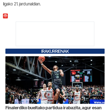
ligako 21. jardunaldian.
IRAKURRIENAK
Finalerdiko bueltako partidua irabazita, agur esan