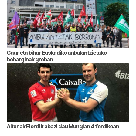
Gaur eta bihar Euskadiko anbulantzietako
beharginak greban
Altunak Elordi irabazi dau Mungian 4 t’erdikoan