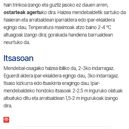
hain trinkoa izango eta guztiz jasoko ez dauen arren,
ostarteak
agertu
ko dira. Haizea mendebaldetik sartuko da
hasieran eta arratsaldean iparraldera edo ipar-ekialdera
egingo dau. Tenperatura maximoak atzo baino 2-4 ºC
altuagoak izango dira; gorakada handiena barrualdean
neurtuko da.
Itsasoan
Mendebal-osagaiko haizea ibiliko da, 2-3ko indarragaz.
Eguerdi aldera ipar-ekialdera egingo dau, 3ko indarragaz.
Itsaso kizkurra edo itsaskirria eragingo dau. Ipar-
mendebaldeko hondoko itsasoak 2-2.5 m inguruko olatuak
altxatuko ditu eta arratsaldean 1,5-2 m ingurukoak izango
dira.