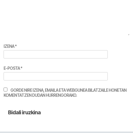
IZENA
*
E-POSTA
*
GORDE NIRE IZENA, EMAILA ETA WEBGUNEA BILATZAILE HONETAN
KOMENTATZEN DUDAN HURRENGORAKO.