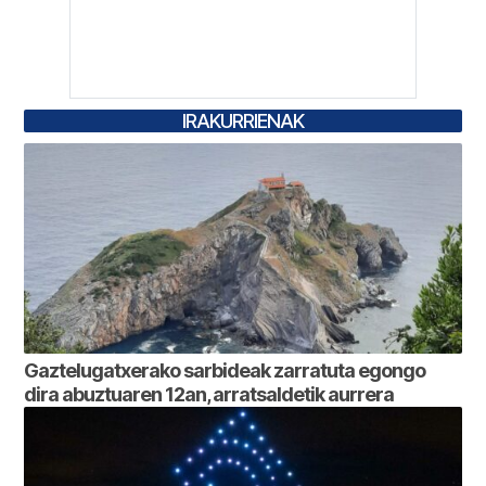
IRAKURRIENAK
Gaztelugatxerako sarbideak zarratuta egongo
dira abuztuaren 12an, arratsaldetik aurrera