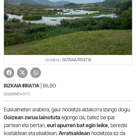
Urdaibai /
BIZKAIA IRRATIA
BIZKAIA IRRATIA
| BILBO
2026/06/5 • 07:11
Euskalmeten arabera, gaur hodeitza aldakorra izango dogu.
Goizean zerua lainotuta
egongo da, batez be ipar
partean eta bertan,
euri apurren bat egin leike
, bereziki
kostaldean eta ekialdean.
Arratsaldean
hodeitzea ez da