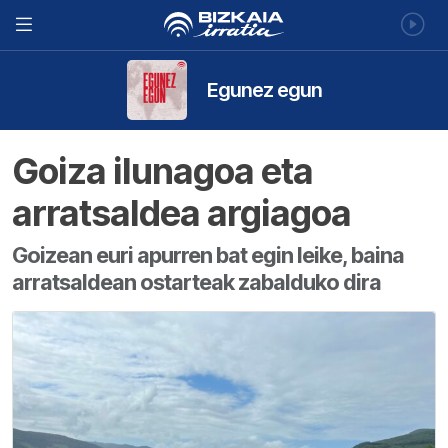
Egunez egun
Goiza ilunagoa eta
arratsaldea argiagoa
Goizean euri apurren bat egin leike, baina
arratsaldean ostarteak zabalduko dira