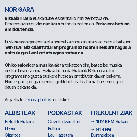
NOR GARA
Bizkaia Irratia
euskaldunei eskeinitako irrati zerbitzua da.
Programazino guztia
euskera
hutsean egiten da.
Bizkaiera batuan
emitiduten da
.
Euskerearen garapena eta normalizazinoa dira irratsaio berezi batzuen
helburuak.
Bizkaia Irratiaren programazinoaren helburu nagusia
entzule guztientzat atsegina izatea da
.
Ohiko saioak
eta
musikalak
tartekatzen dira, batez be musika
euskalduna eskeiniz. Bizkaia Irratia da Bizkaitik Bizkai osorako
programazino guztia euskera hutsean emitiduten dauan bakarra.
Horrez gain, programazinoa goitik behera bizkaiera hutsean egiten
dauan bakarra da.
Argazkiak
Depositphotos
-en eskuz.
ALBISTEAK
PODKASTAK
FREKUENTZIAK
Bizkaitik Bizkaira
Goizeko Izarretan
102.6 FM
Bizkaia
Elizea
Kultura
91.9 FM
Gizartea
Lau Haizetara
Durangaldea