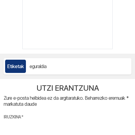
Etiketak
eguraldia
UTZI ERANTZUNA
Zure e-posta helbidea ez da argitaratuko.
Beharrezko eremuak
*
markatuta daude
IRUZKINA
*