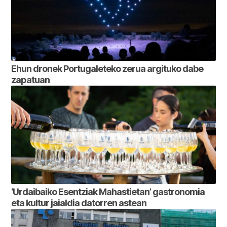
Ehun dronek Portugaleteko zerua argituko dabe
zapatuan
‘Urdaibaiko Esentziak Mahastietan’ gastronomia
eta kultur jaialdia datorren astean