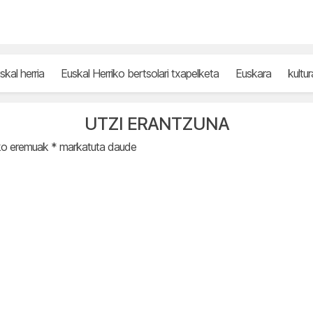
skal herria
Euskal Herriko bertsolari txapelketa
Euskara
kultur
UTZI ERANTZUNA
ko eremuak
*
markatuta daude