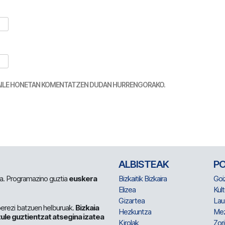
TZAILE HONETAN KOMENTATZEN DUDAN HURRENGORAKO.
ALBISTEAK
P
 da. Programazino guztia
euskera
Bizkaitik Bizkaira
Goi
Elizea
Kult
Gizartea
Lau
berezi batzuen helburuak.
Bizkaia
Hezkuntza
Me
ule guztientzat atsegina izatea
Kirolak
Zor