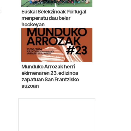
i
Euskal Selekzinoak Portugal
menperatu dau belar
hockeyan
Munduko Arrozak herri
ekimenaren 23. edizinoa
zapatuan San Frantzisko
auzoan