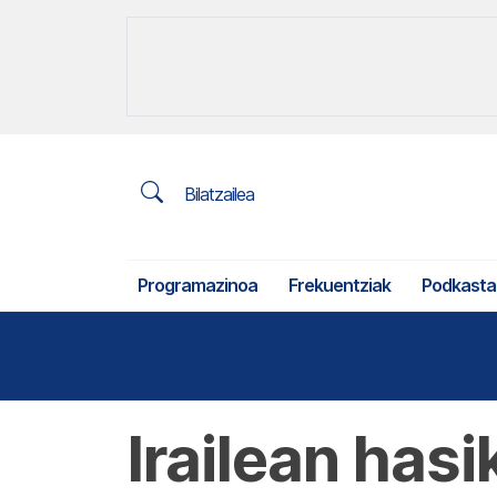
Bilatzailea
Programazinoa
Frekuentziak
Podkasta
Nekazaritza eta arrantza
Irailean hasi