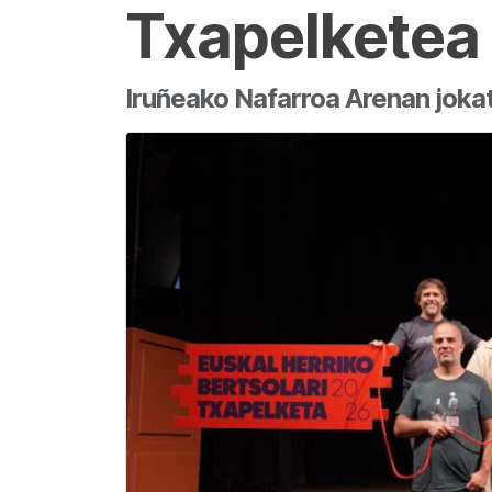
Txapelketea
Iruñeako Nafarroa Arenan jokatu