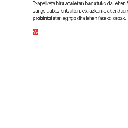
Txapelketa
hiru ataletan banatu
ko da: lehen 
izango dabez bi itzulitan, eta azkenik, abendua
probintzia
tan egingo dira lehen faseko saioak.