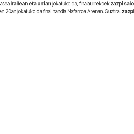
fasea
irailean eta urrian
jokatuko da, finalaurrekoek
zazpi saio
ren 20an jokatuko da final handia Nafarroa Arenan. Guztira,
zazp