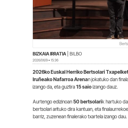
Berts
BIZKAIA IRRATIA
| BILBO
2026/06/9 • 15:36
2026ko Euskal Herriko Bertsolari Txapelket
Iruñeako Nafarroa Arena
n jokatuko dan fina
izango da, eta guztira
15 saio
izango dauz.
Aurtengo edizinoan
50
bertsolari
k hartuko da
bertsolari arituko dira kantuan, eta finalaurrek
barriz, zuzenean finalerako txartela izango dau.