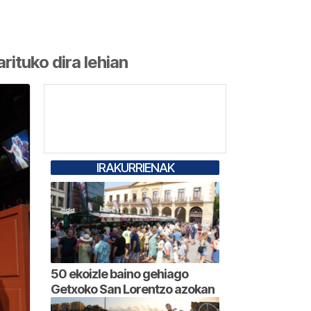
rituko dira lehian
IRAKURRIENAK
50 ekoizle baino gehiago
Getxoko San Lorentzo azokan