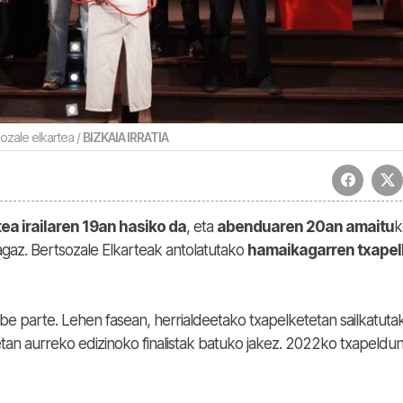
ozale elkartea /
BIZKAIA IRRATIA
ea irailaren 19an hasiko da
, eta
abenduaren 20an amaitu
k
lagaz. Bertsozale Elkarteak antolatutako
hamaikagarren txapel
be parte. Lehen fasean, herrialdeetako txapelketetan sailkatuta
oetan aurreko edizinoko finalistak batuko jakez. 2022ko txapeldu