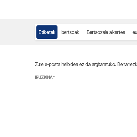
Etiketak
bertsoak
Bertsozale alkartea
eu
Zure e-posta helbidea ez da argitaratuko.
Beharrez
IRUZKINA
*