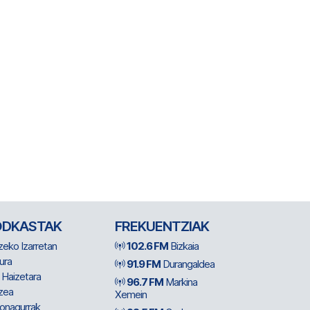
ODKASTAK
FREKUENTZIAK
zeko Izarretan
102.6 FM
Bizkaia
ura
91.9 FM
Durangaldea
 Haizetara
96.7 FM
Markina
zea
Xemein
ionagurrak