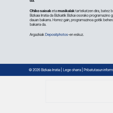
da
.
Ohiko saioak
eta
musikalak
tartekatzen dira, batez b
Bizkaia Irratia da Bizkaitik Bizkai osorako programazino
dauan bakarra. Horrez gain, programazinoa goitik beher
bakarra da.
Argazkiak
Depositphotos
-en eskuz.
© 2026 Bizkaia Irratia
|
Lege oharra
|
Pribatutasun infor