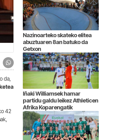
Nazinoarteko skateko elitea
abuztuaren 8an batuko da
Getxon
o da,
ketea
Iñaki Williamsek hamar
partidu galdu leikez Athleticen
Afrika Koparengatik
ko 42
nak,