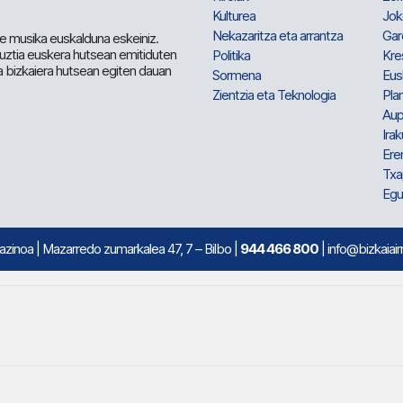
Kulturea
Jok
Nekazaritza eta arrantza
Gar
e musika euskalduna eskeiniz.
 guztia euskera hutsean emitiduten
Politika
Kre
a bizkaiera hutsean egiten dauan
Sormena
Eus
Zientzia eta Teknologia
Plan
Aup
Irak
Ere
Txa
Egu
mazinoa
| Mazarredo zumarkalea 47, 7 – Bilbo |
944 466 800
| info@bizkaiair