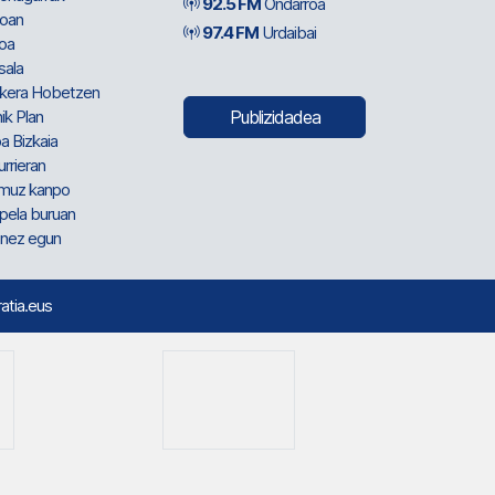
92.5 FM
Ondarroa
oan
97.4 FM
Urdaibai
oa
sala
kera Hobetzen
ik Plan
Publizidadea
a Bizkaia
urrieran
muz kanpo
pela buruan
nez egun
ratia.eus