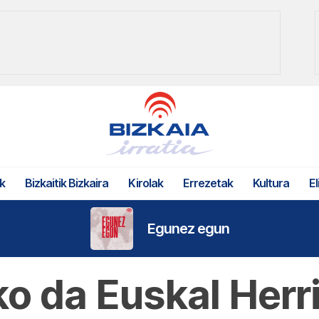
k
Bizkaitik Bizkaira
Kirolak
Errezetak
Kultura
El
Egunez egun
ko da Euskal Herr