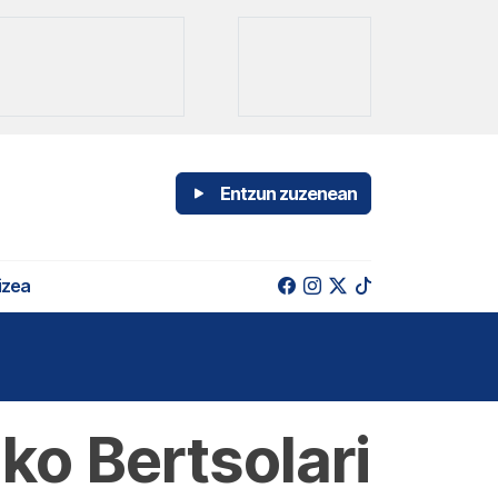
Entzun zuzenean
izea
iko Bertsolari