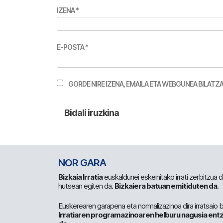
IZENA
*
E-POSTA
*
GORDE NIRE IZENA, EMAILA ETA WEBGUNEA BILA
NOR GARA
Bizkaia Irratia
euskaldunei eskeinitako irrati zerbitzua
hutsean egiten da.
Bizkaiera batuan emitiduten da
.
Euskerearen garapena eta normalizazinoa dira irratsaio 
Irratiaren programazinoaren helburu nagusia entz