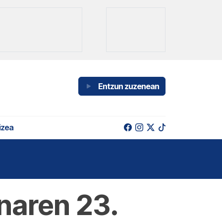
Entzun zuzenean
izea
naren 23.