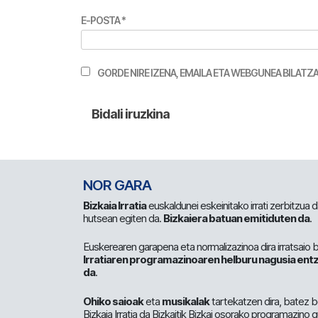
E-POSTA
*
GORDE NIRE IZENA, EMAILA ETA WEBGUNEA BILA
NOR GARA
Bizkaia Irratia
euskaldunei eskeinitako irrati zerbitzua
hutsean egiten da.
Bizkaiera batuan emitiduten da
.
Euskerearen garapena eta normalizazinoa dira irratsaio 
Irratiaren programazinoaren helburu nagusia entz
da
.
Ohiko saioak
eta
musikalak
tartekatzen dira, batez b
Bizkaia Irratia da Bizkaitik Bizkai osorako programazino