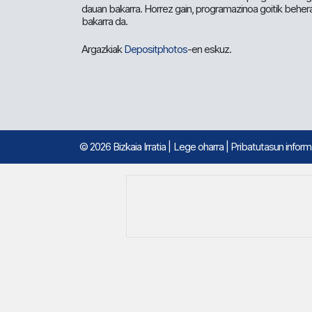
dauan bakarra. Horrez gain, programazinoa goitik beher
bakarra da.
Argazkiak
Depositphotos
-en eskuz.
© 2026 Bizkaia Irratia
|
Lege oharra
|
Pribatutasun infor