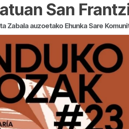
patuan San Frantz
 eta Zabala auzoetako Ehunka Sare Komuni