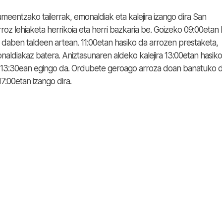
meentzako tailerrak, emonaldiak eta kalejira izango dira San
roz lehiaketa herrikoia eta herri bazkaria be. Goizeko 09:00etan 
 daben taldeen artean. 11:00etan hasiko da arrozen prestaketa,
naldiakaz batera. Aniztasunaren aldeko kalejira 13:00etan hasiko
13:30ean egingo da. Ordubete geroago arroza doan banatuko d
7:00etan izango dira.