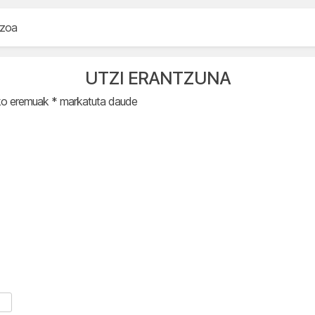
uzoa
UTZI ERANTZUNA
ko eremuak
*
markatuta daude