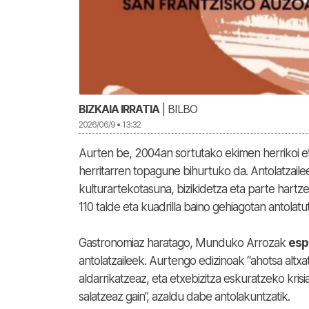
BIZKAIA IRRATIA
| BILBO
2026/06/9 • 13:32
Aurten be, 2004an sortutako ekimen herrikoi eta
herritarren topagune bihurtuko da. Antolatzai
kulturartekotasuna, bizikidetza eta parte hartz
110 talde eta kuadrilla baino gehiagotan antolat
Gastronomiaz haratago, Munduko Arrozak
espa
antolatzaileek. Aurtengo edizinoak “ahotsa altx
aldarrikatzeaz, eta etxebizitza eskuratzeko kris
salatzeaz gain”, azaldu dabe antolakuntzatik.