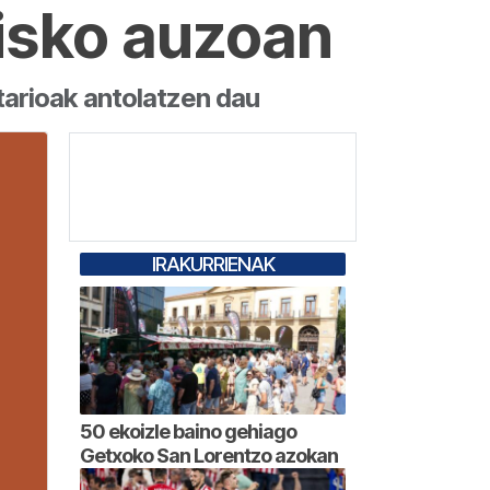
isko auzoan
tarioak antolatzen dau
IRAKURRIENAK
50 ekoizle baino gehiago
Getxoko San Lorentzo azokan