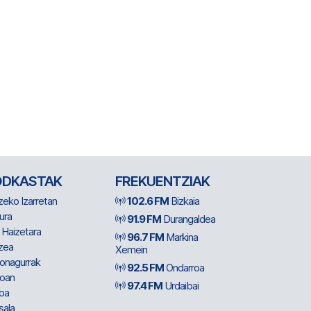
ODKASTAK
FREKUENTZIAK
zeko Izarretan
102.6 FM
Bizkaia
ura
91.9 FM
Durangaldea
 Haizetara
96.7 FM
Markina
zea
Xemein
ionagurrak
92.5 FM
Ondarroa
oan
97.4 FM
Urdaibai
oa
sala