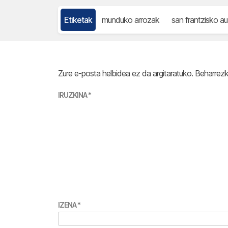
Etiketak
munduko arrozak
san frantzisko a
Zure e-posta helbidea ez da argitaratuko.
Beharrez
IRUZKINA
*
IZENA
*