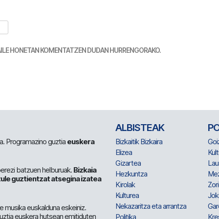
TZAILE HONETAN KOMENTATZEN DUDAN HURRENGORAKO.
ALBISTEAK
P
 da. Programazino guztia
euskera
Bizkaitik Bizkaira
Goi
Elizea
Kult
Gizartea
Lau
berezi batzuen helburuak.
Bizkaia
Hezkuntza
Me
ule guztientzat atsegina izatea
Kirolak
Zor
Kulturea
Jok
Nekazaritza eta arrantza
Gar
e musika euskalduna eskeiniz.
 guztia euskera hutsean emitiduten
Politika
Kre