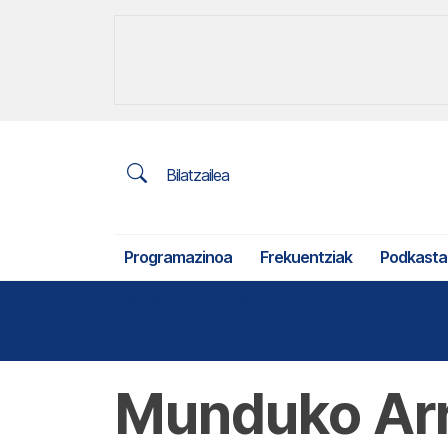
Bilatzailea
Programazinoa
Frekuentziak
Podkasta
Nekazaritza eta arrantza
Munduko Arr