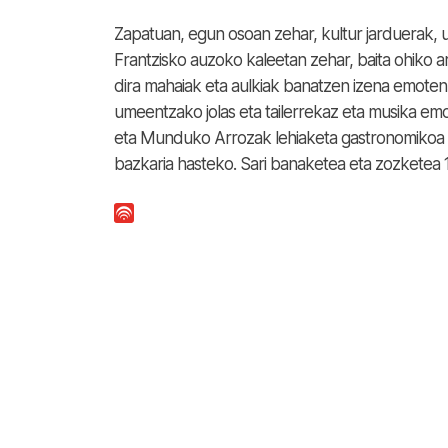
Zapatuan, egun osoan zehar, kultur jarduerak, u
Frantzisko auzoko kaleetan zehar, baita ohiko ar
dira mahaiak eta aulkiak banatzen izena emoten
umeentzako jolas eta tailerrekaz eta musika emo
eta Munduko Arrozak lehiaketa gastronomikoa 
bazkaria hasteko. Sari banaketea eta zozketea 1