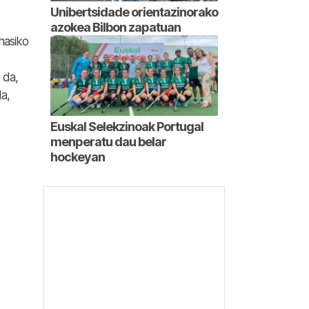
Unibertsidade orientazinorako
azokea Bilbon zapatuan
hasiko
 da,
a,
Euskal Selekzinoak Portugal
menperatu dau belar
hockeyan