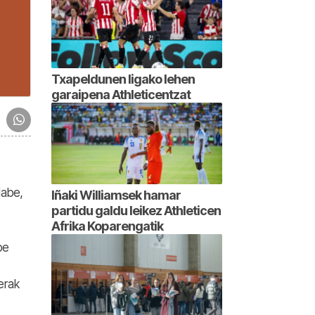
Txapeldunen ligako lehen
garaipena Athleticentzat
dabe,
Iñaki Williamsek hamar
partidu galdu leikez Athleticen
Afrika Koparengatik
be
oerak