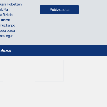
kera Hobetzen
ik Plan
Publizidadea
a Bizkaia
urrieran
muz kanpo
pela buruan
nez egun
ratia.eus