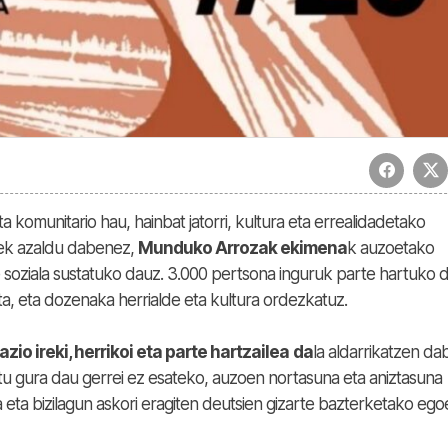
 komunitario hau, hainbat jatorri, kultura eta errealidadetako
leek azaldu dabenez,
Munduko Arrozak ekimena
k auzoetako
e soziala sustatuko dauz. 3.000 pertsona inguruk parte hartuko 
uta, eta dozenaka herrialde eta kultura ordezkatuz.
zio ireki, herrikoi eta parte hartzailea
da
la aldarrikatzen da
atu gura dau gerrei ez esateko, auzoen nortasuna eta aniztasuna
ia eta bizilagun askori eragiten deutsien gizarte bazterketako eg