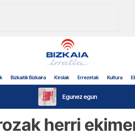
k
Bizkaitik Bizkaira
Kirolak
Errezetak
Kultura
El
Egunez egun
ozak herri ekime