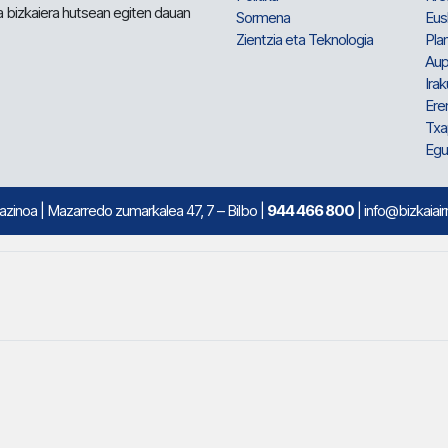
a bizkaiera hutsean egiten dauan
Sormena
Eus
Zientzia eta Teknologia
Plan
Aup
Irak
Ere
Txa
Egu
mazinoa
| Mazarredo zumarkalea 47, 7 – Bilbo |
944 466 800
| info@bizkaiair