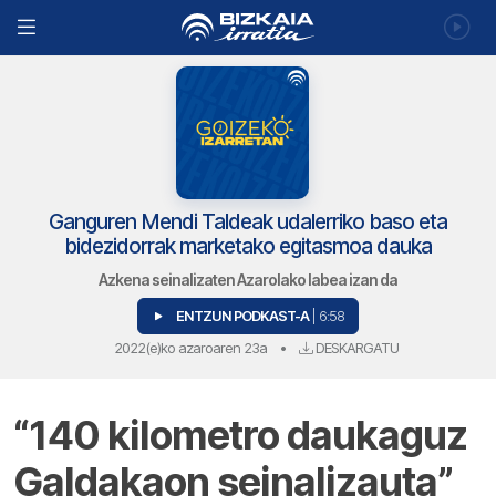
Ganguren Mendi Taldeak udalerriko baso eta
bidezidorrak marketako egitasmoa dauka
Azkena seinalizaten Azarolako labea izan da
ENTZUN PODKAST-A
| 6:58
2022(e)ko azaroaren 23a
•
DESKARGATU
“140 kilometro daukaguz
Galdakaon seinalizauta”