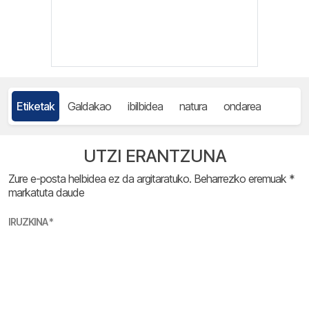
Etiketak
Galdakao
ibilbidea
natura
ondarea
UTZI ERANTZUNA
Zure e-posta helbidea ez da argitaratuko.
Beharrezko eremuak
*
markatuta daude
IRUZKINA
*