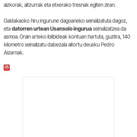
aizkorak, aitzurrak eta etxerako tresnak egiten ziran.
Galdakaoko hiru ingurune dagoaneko seinalizatuta dagoz,
eta
datorren urtean Usansolo ingurua
seinalizatzea da
asmoa. Orain arteko ibilbideak kontuan hartuta, guztira, 140
kilometro seinalizatu dabezala aitortu deusku Pedro
Aizarnak.