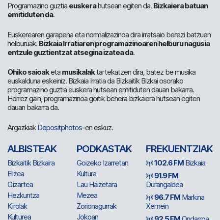
Programazino guztia
euskera
hutsean egiten da.
Bizkaiera batuan
emitiduten da
.
Euskerearen garapena eta normalizazinoa dira irratsaio berezi batzuen
helburuak.
Bizkaia Irratiaren programazinoaren helburu nagusia
entzule guztientzat atsegina izatea da
.
Ohiko saioak
eta
musikalak
tartekatzen dira, batez be musika
euskalduna eskeiniz. Bizkaia Irratia da Bizkaitik Bizkai osorako
programazino guztia euskera hutsean emitiduten dauan bakarra.
Horrez gain, programazinoa goitik behera bizkaiera hutsean egiten
dauan bakarra da.
Argazkiak
Depositphotos
-en eskuz.
ALBISTEAK
PODKASTAK
FREKUENTZIAK
Bizkaitik Bizkaira
Goizeko Izarretan
102.6 FM
Bizkaia
Elizea
Kultura
91.9 FM
Gizartea
Lau Haizetara
Durangaldea
Hezkuntza
Mezea
96.7 FM
Markina
Kirolak
Zorionagurrak
Xemein
Kulturea
Jokoan
92.5 FM
Ondarroa