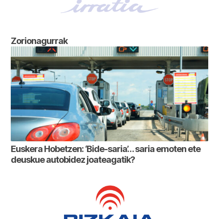
Zorionagurrak
Euskera Hobetzen: ‘Bide-saria’… saria emoten ete
deuskue autobidez joateagatik?