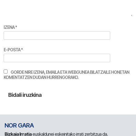
IZENA
*
E-POSTA
*
GORDE NIRE IZENA, EMAILA ETA WEBGUNEA BILATZAILE HONETAN
KOMENTATZEN DUDAN HURRENGORAKO.
NOR GARA
Bizkaia Irratia
euskaldunei eskeinitako irrati zerbitzua da.