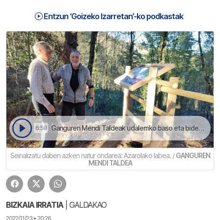
Entzun ‘Goizeko Izarretan’-ko podkastak
Ganguren Mendi Taldeak udalerriko baso eta bidezidorrak marketako egitasmoa dauka | Goizeko Izarretan
6:58
Seinalizatu daben azken natur ondarea: Azarolako labea. /
GANGUREN
MENDI TALDEA
BIZKAIA IRRATIA
| GALDAKAO
2022/11/23 • 20:26