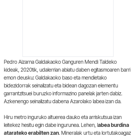
Pedro Aizarna Galdakaoko Ganguren Mendi Taldeko
kideak, 2020tik, udalerrian abiatu daben egitasmoaren barri
emon deusku: Galdakaoko baso eta mendietako
bidezidorrak seinalizatu eta bidean dagozan elementu
garrantzitsuei buruzko informazino panelak jarten dabiz.
Azkenengo seinalizatu dabena Azarolako labea izan da.
Hiru metro inguruko altuerea dauko eta arriskutsua izan
leitekez hesitu egin dabe ingurunea. Lehen, l
abea burdina
atarateko erabilten zan
. Mineralak urtu eta lortutakoagaz