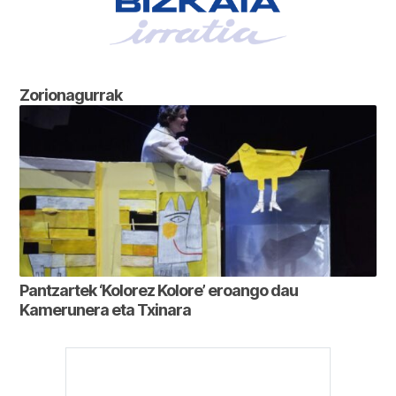
Zorionagurrak
Pantzartek ‘Kolorez Kolore’ eroango dau
Kamerunera eta Txinara