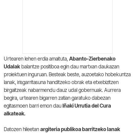
Urtearen lehen erdia amaituta,
Abanto-Zierbenako
Udalak
balantze positiboa egin dau martxan daukazan
proiektuen inguruan. Besteak beste, auzoetako hobekuntza
lanak, irisgarritasuna handitzeko obrak eta etxebizitzen
birgaitzeak nabarmendu dauz udal gobernuak. Aurrera
begira, urtearen bigarren zatian garatuko dabezan
egitasmoen barri emon dau
Iñaki Urrutia del Cura
alkateak.
Datozen hileetan
argiteria publikoa barritzeko lanak