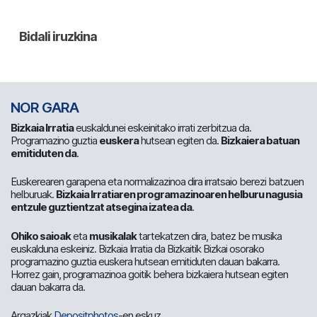
NOR GARA
Bizkaia Irratia
euskaldunei eskeinitako irrati zerbitzua da.
Programazino guztia
euskera
hutsean egiten da.
Bizkaiera batuan
emitiduten da
.
Euskerearen garapena eta normalizazinoa dira irratsaio berezi batzuen
helburuak.
Bizkaia Irratiaren programazinoaren helburu nagusia
entzule guztientzat atsegina izatea da
.
Ohiko saioak
eta
musikalak
tartekatzen dira, batez be musika
euskalduna eskeiniz. Bizkaia Irratia da Bizkaitik Bizkai osorako
programazino guztia euskera hutsean emitiduten dauan bakarra.
Horrez gain, programazinoa goitik behera bizkaiera hutsean egiten
dauan bakarra da.
Argazkiak
Depositphotos
-en eskuz.