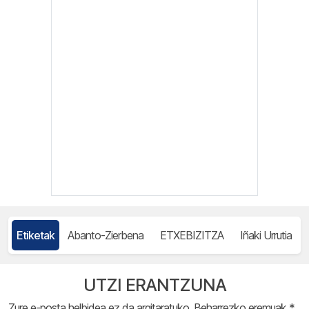
Etiketak
Abanto-Zierbena
ETXEBIZITZA
Iñaki Urrutia
UTZI ERANTZUNA
Zure e-posta helbidea ez da argitaratuko.
Beharrezko eremuak
*