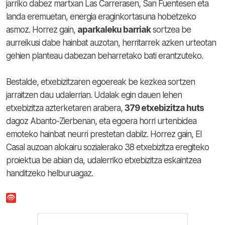
jarriko dabez martxan Las Carrerasen, San Fuentesen eta
landa eremuetan, energia eraginkortasuna hobetzeko
asmoz. Horrez gain,
aparkaleku barriak
sortzea be
aurreikusi dabe hainbat auzotan, herritarrek azken urteotan
gehien planteau dabezan beharretako bati erantzuteko.
Bestalde, etxebizitzaren egoereak be kezkea sortzen
jarraitzen dau udalerrian. Udalak egin dauen lehen
etxebizitza azterketaren arabera,
379 etxebizitza huts
dagoz Abanto-Zierbenan, eta egoera horri urtenbidea
emoteko hainbat neurri prestetan dabilz. Horrez gain, El
Casal auzoan alokairu sozialerako 38 etxebizitza eregiteko
proiektua be abian da, udalerriko etxebizitza eskaintzea
handitzeko helburuagaz.