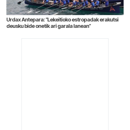
Urdax Antepara: “Lekeitioko estropadak erakutsi
deusku bide onetik ari garala lanean”