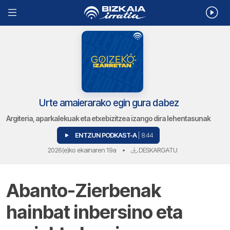
Urte amaierarako egin gura dabez
Argiteria, aparkalekuak eta etxebizitzea izango dira lehentasunak
ENTZUN PODKAST-A
| 8:44
2026(e)ko ekainaren 19a
•
DESKARGATU
Abanto-Zierbenak
hainbat inbersino eta