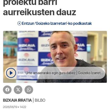
proiektu barri
aurreikusten dauz
Entzun ‘Goizeko Izarretan’-ko podkastak
Urte amaierarako egin gura dabez | Goizeko Izarretan
8:44
BIZKAIA IRRATIA
| BILBO
2026/06/19 • 14:22