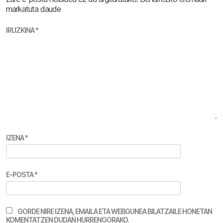
markatuta daude
IRUZKINA
*
IZENA
*
E-POSTA
*
GORDE NIRE IZENA, EMAILA ETA WEBGUNEA BILATZAILE HONETAN
KOMENTATZEN DUDAN HURRENGORAKO.