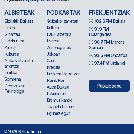
ALBISTEAK
PODKASTAK
FREKUENTZIAK
Bizkaitik Bizkaira
Goizeko Izarretan
102.6 FM
Bizkaia
Elizea
Kultura
91.9 FM
Gizartea
Lau Haizetara
Durangaldea
Hezkuntza
Mezea
96.7 FM
Markina
Kirolak
Zorionagurrak
Xemein
Kulturea
Jokoan
92.5 FM
Ondarroa
Nekazaritza eta
Garoa
97.4 FM
Urdaibai
arrantza
Kresala
Politika
Euskera Hobetzen
Sormena
Planik Plan
Zientzia eta
Publizidadea
Aupa Bizkaia
Teknologia
Irakurrieran
Eremuz kanpo
Txapela buruan
Egunez egun
© 2026 Bizkaia Irratia