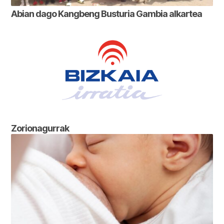
Abian dago Kangbeng Busturia Gambia alkartea
Zorionagurrak