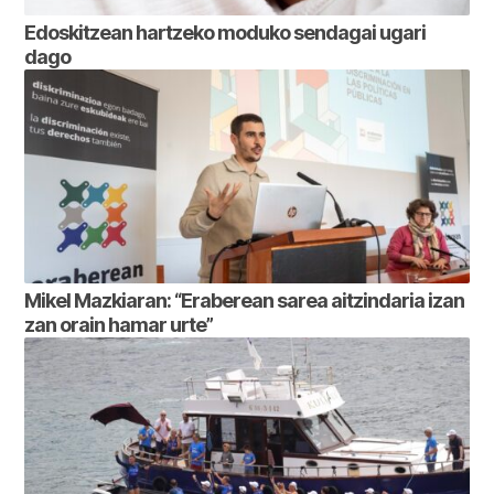
Edoskitzean hartzeko moduko sendagai ugari
dago
Mikel Mazkiaran: “Eraberean sarea aitzindaria izan
zan orain hamar urte”