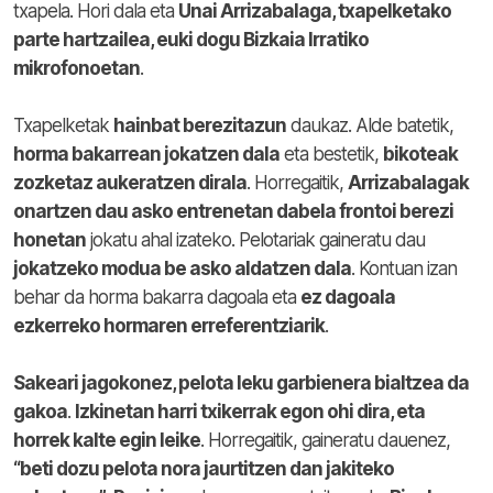
txapela. Hori dala eta
Unai Arrizabalaga, txapelketako
parte hartzailea, euki dogu Bizkaia Irratiko
mikrofonoetan
.
Txapelketak
hainbat berezitazun
daukaz. Alde batetik,
horma bakarrean jokatzen dala
eta bestetik,
bikoteak
zozketaz aukeratzen dirala
. Horregaitik,
Arrizabalagak
onartzen dau asko entrenetan dabela frontoi berezi
honetan
jokatu ahal izateko. Pelotariak gaineratu dau
jokatzeko modua be asko aldatzen dala
. Kontuan izan
behar da horma bakarra dagoala eta
ez dagoala
ezkerreko hormaren erreferentziarik
.
Sakeari jagokonez, pelota leku garbienera bialtzea da
gakoa
.
Izkinetan harri txikerrak egon ohi dira, eta
horrek kalte egin leike
. Horregaitik, gaineratu dauenez,
“beti dozu pelota nora jaurtitzen dan jakiteko