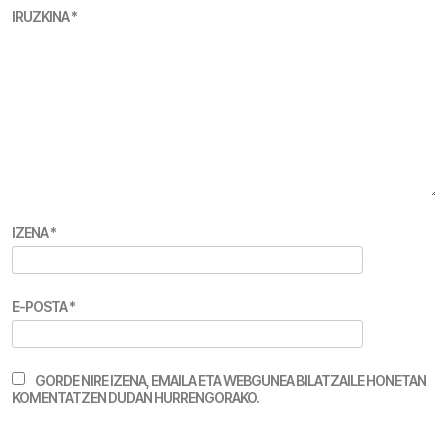
IRUZKINA
*
IZENA
*
E-POSTA
*
GORDE NIRE IZENA, EMAILA ETA WEBGUNEA BILATZAILE HONETAN
KOMENTATZEN DUDAN HURRENGORAKO.