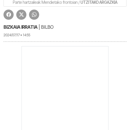
Parte hartzaileak Mendietako frontoian /
UTZITAKO ARGAZKIA
BIZKAIA IRRATIA
| BILBO
2024/07/17 • 14:55