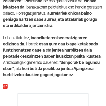
zalantzea”
.
Posizinoa
be oso garrantzitsua da.
Binaka
jokatzen da
, banakakoan pelotalekua oso handia geratzen
dalako. Horregaz jarraituz,
aurrelariek ohikoa baino
gehiago hartzen dabe aurrea, eta atzelariak gorago
eta erdikaldera jartzen dira
.
Lehen aitatu lez,
txapelketaren bederatzigarren
edizinoa da
. Horrek
esan gura dau txapelketak ondo
funtzinonatzen dauela
eta
jentea hurbiltzen dala
pelotariek eskaintzen daben ikuskizun polita ikustera
.
Arrizabalagak gaineratu dauenez, “
denporak be lagundu
eban”
, eta
hori beti da positiboa jentea Ajangizera
hurbiltzeko daukien gogoei jagokonez
.