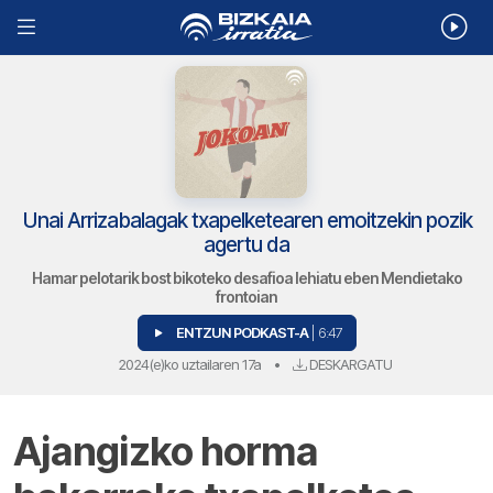
Unai Arrizabalagak txapelketearen emoitzekin pozik
agertu da
Hamar pelotarik bost bikoteko desafioa lehiatu eben Mendietako
frontoian
ENTZUN PODKAST-A
| 6:47
2024(e)ko uztailaren 17a
•
DESKARGATU
Ajangizko horma