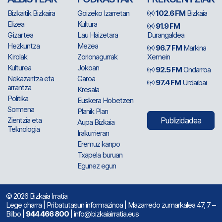
Bizkaitik Bizkaira
Goizeko Izarretan
102.6 FM
Bizkaia
Elizea
Kultura
91.9 FM
Gizartea
Lau Haizetara
Durangaldea
Hezkuntza
Mezea
96.7 FM
Markina
Kirolak
Zorionagurrak
Xemein
Kulturea
Jokoan
92.5 FM
Ondarroa
Nekazaritza eta
Garoa
97.4 FM
Urdaibai
arrantza
Kresala
Politika
Euskera Hobetzen
Sormena
Planik Plan
Zientzia eta
Publizidadea
Aupa Bizkaia
Teknologia
Irakurrieran
Eremuz kanpo
Txapela buruan
Egunez egun
© 2026 Bizkaia Irratia
Lege oharra
|
Pribatutasun informazinoa
| Mazarredo zumarkalea 47, 7 –
Bilbo |
944 466 800
| info@bizkaiairratia.eus