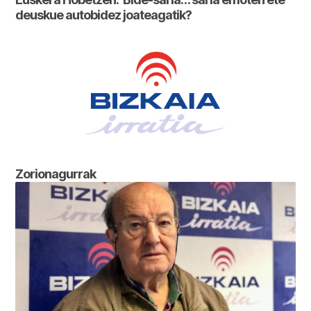
deuskue autobidez joateagatik?
Zorionagurrak