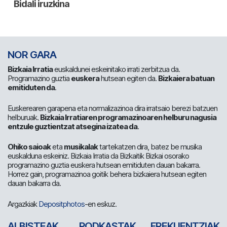
NOR GARA
Bizkaia Irratia
euskaldunei eskeinitako irrati zerbitzua da.
Programazino guztia
euskera
hutsean egiten da.
Bizkaiera batuan
emitiduten da
.
Euskerearen garapena eta normalizazinoa dira irratsaio berezi batzuen
helburuak.
Bizkaia Irratiaren programazinoaren helburu nagusia
entzule guztientzat atsegina izatea da
.
Ohiko saioak
eta
musikalak
tartekatzen dira, batez be musika
euskalduna eskeiniz. Bizkaia Irratia da Bizkaitik Bizkai osorako
programazino guztia euskera hutsean emitiduten dauan bakarra.
Horrez gain, programazinoa goitik behera bizkaiera hutsean egiten
dauan bakarra da.
Argazkiak
Depositphotos
-en eskuz.
ALBISTEAK
PODKASTAK
FREKUENTZIAK