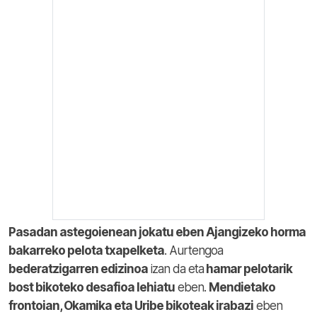
Pasadan astegoienean jokatu eben Ajangizeko horma
bakarreko pelota txapelketa
. Aurtengoa
bederatzigarren edizinoa
izan da eta
hamar pelotarik
bost bikoteko desafioa lehiatu
eben.
Mendietako
frontoian, Okamika eta Uribe bikoteak irabazi
eben