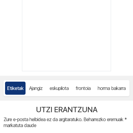
Etiketak
Ajangiz
eskupilota
frontoia
horma bakarra
UTZI ERANTZUNA
Zure e-posta helbidea ez da argitaratuko.
Beharrezko eremuak
*
markatuta daude