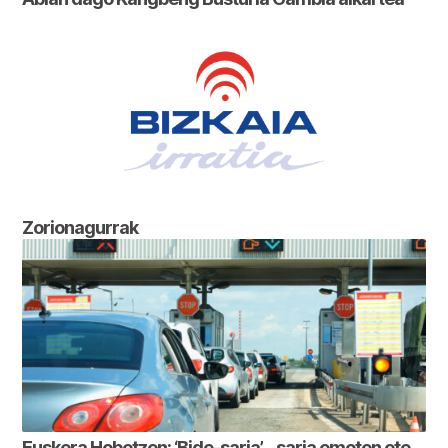
Zorionagurrak
Euskera Hobetzen: ‘Bide-saria’… saria emoten ete