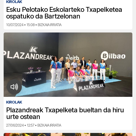
KIROLAK
Esku Pelotako Eskolarteko Txapelketea
ospatuko da Bartzelonan
10/07/2024 • 15:08 • BIZKAIA IRRATIA
KIROLAK
Plazandreak Txapelketa bueltan da hiru
urte ostean
27/06/2024 • 12:57 • BIZKAIA IRRATIA