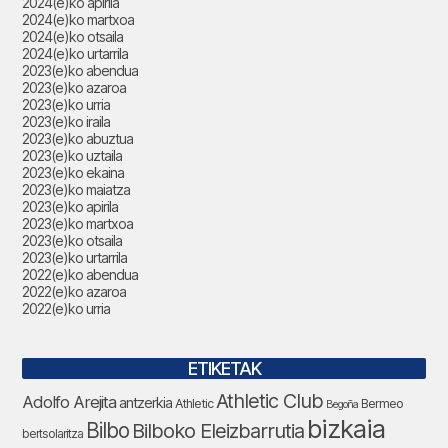
2024(e)ko apirila
2024(e)ko martxoa
2024(e)ko otsaila
2024(e)ko urtarrila
2023(e)ko abendua
2023(e)ko azaroa
2023(e)ko urria
2023(e)ko iraila
2023(e)ko abuztua
2023(e)ko uztaila
2023(e)ko ekaina
2023(e)ko maiatza
2023(e)ko apirila
2023(e)ko martxoa
2023(e)ko otsaila
2023(e)ko urtarrila
2022(e)ko abendua
2022(e)ko azaroa
2022(e)ko urria
ETIKETAK
Athletic Club
Adolfo Arejita
antzerkia
Athletic
Bermeo
Begoña
bizkaia
Bilbo
Bilboko Eleizbarrutia
bertsolaritza