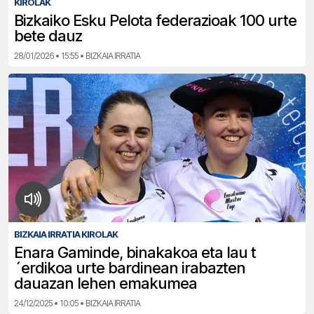
KIROLAK
Bizkaiko Esku Pelota federazioak 100 urte
bete dauz
28/01/2026 • 15:55 • BIZKAIA IRRATIA
BIZKAIA IRRATIA KIROLAK
Enara Gaminde, binakakoa eta lau t
´erdikoa urte bardinean irabazten
dauazan lehen emakumea
24/12/2025 • 10:05 • BIZKAIA IRRATIA