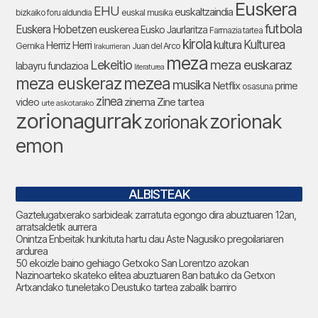
Euskera
EHU
euskaltzaindia
bizkaiko foru aldundia
euskal musika
futbola
Euskera Hobetzen
euskerea
Eusko Jaurlaritza
Farmazia tartea
kirola
Kulturea
kultura
Herriz Herri
Gernika
Juan del Arco
Irakurrieran
meza
Lekeitio
meza euskaraz
labayru fundazioa
literaturea
meza euskeraz
mezea
musika
Netflix
prime
osasuna
zinea
zinema
Zine tartea
video
urte askotarako
zorionagurrak
zorionak
zorionak
emon
ALBISTEAK
Gaztelugatxerako sarbideak zarratuta egongo dira abuztuaren 12an,
arratsaldetik aurrera
Onintza Enbeitak hunkituta hartu dau Aste Nagusiko pregoilariaren
ardurea
50 ekoizle baino gehiago Getxoko San Lorentzo azokan
Nazinoarteko skateko elitea abuztuaren 8an batuko da Getxon
Artxandako tuneletako Deustuko tartea zabalik barriro