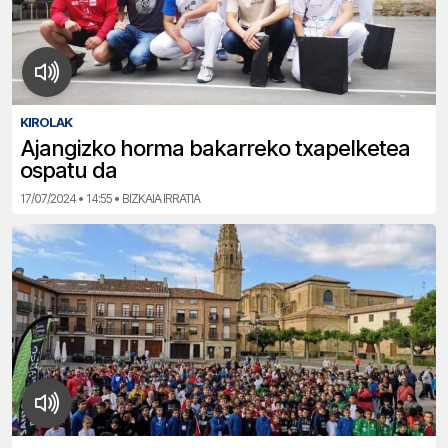
KIROLAK
Ajangizko horma bakarreko txapelketea
ospatu da
17/07/2024 • 14:55 • BIZKAIA IRRATIA