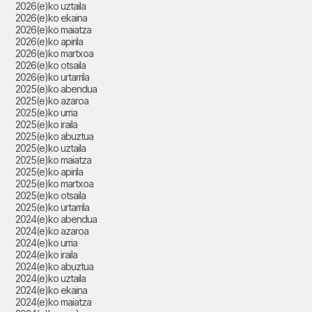
2026(e)ko uztaila
2026(e)ko ekaina
2026(e)ko maiatza
2026(e)ko apirila
2026(e)ko martxoa
2026(e)ko otsaila
2026(e)ko urtarrila
2025(e)ko abendua
2025(e)ko azaroa
2025(e)ko urria
2025(e)ko iraila
2025(e)ko abuztua
2025(e)ko uztaila
2025(e)ko maiatza
2025(e)ko apirila
2025(e)ko martxoa
2025(e)ko otsaila
2025(e)ko urtarrila
2024(e)ko abendua
2024(e)ko azaroa
2024(e)ko urria
2024(e)ko iraila
2024(e)ko abuztua
2024(e)ko uztaila
2024(e)ko ekaina
2024(e)ko maiatza