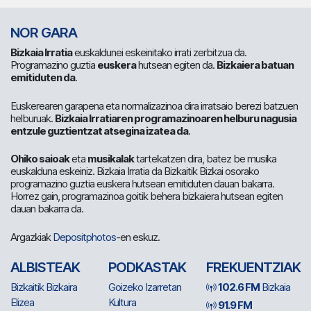
NOR GARA
Bizkaia Irratia
euskaldunei eskeinitako irrati zerbitzua da.
Programazino guztia
euskera
hutsean egiten da.
Bizkaiera batuan
emitiduten da
.
Euskerearen garapena eta normalizazinoa dira irratsaio berezi batzuen
helburuak.
Bizkaia Irratiaren programazinoaren helburu nagusia
entzule guztientzat atsegina izatea da
.
Ohiko saioak
eta
musikalak
tartekatzen dira, batez be musika
euskalduna eskeiniz. Bizkaia Irratia da Bizkaitik Bizkai osorako
programazino guztia euskera hutsean emitiduten dauan bakarra.
Horrez gain, programazinoa goitik behera bizkaiera hutsean egiten
dauan bakarra da.
Argazkiak
Depositphotos
-en eskuz.
ALBISTEAK
PODKASTAK
FREKUENTZIAK
Bizkaitik Bizkaira
Goizeko Izarretan
102.6 FM
Bizkaia
Elizea
Kultura
91.9 FM