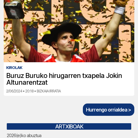
KIROLAK
Buruz Buruko hirugarren txapela Jokin
Altunarentzat
2/06/2024 • 20:18 • BIZKAIA IRRATIA
Hurrengo orrialdea >
ARTXIBOAK
2026(e)ko abuztua