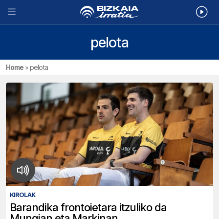
pelota
Home
»
pelota
KIROLAK
Barandika frontoietara itzuliko da
Mungian eta Markinan