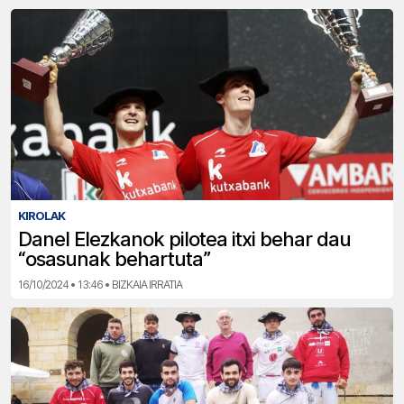
KIROLAK
Danel Elezkanok pilotea itxi behar dau
“osasunak behartuta”
16/10/2024 • 13:46 • BIZKAIA IRRATIA