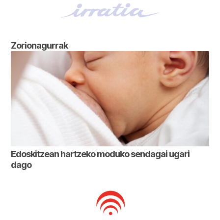
Zorionagurrak
Edoskitzean hartzeko moduko sendagai ugari
dago