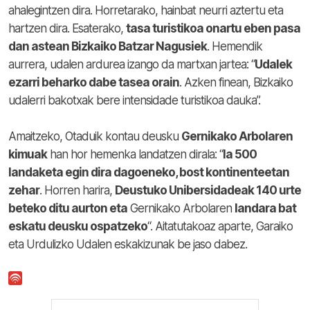
ahalegintzen dira. Horretarako, hainbat neurri aztertu eta
hartzen dira. Esaterako,
tasa turistikoa onartu eben pasa
dan astean Bizkaiko Batzar Nagusiek
. Hemendik
aurrera, udalen ardurea izango da martxan jartea: “
Udalek
ezarri beharko dabe tasea orain
. Azken finean, Bizkaiko
udalerri bakotxak bere intensidade turistikoa dauka”.
Amaitzeko, Otaduik kontau deusku
Gernikako Arbolaren
kimuak
han hor hemenka landatzen dirala: “
Ia 500
landaketa egin dira dagoeneko, bost kontinenteetan
zehar
. Horren harira,
Deustuko Unibersidadeak 140 urte
beteko ditu aurton eta
Gernikako Arbolaren
landara bat
eskatu deusku ospatzeko
“. Aitatutakoaz aparte, Garaiko
eta Urdulizko Udalen eskakizunak be jaso dabez.