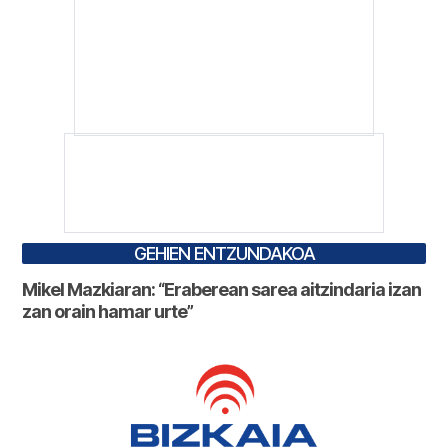
GEHIEN ENTZUNDAKOA
Mikel Mazkiaran: “Eraberean sarea aitzindaria izan
zan orain hamar urte”