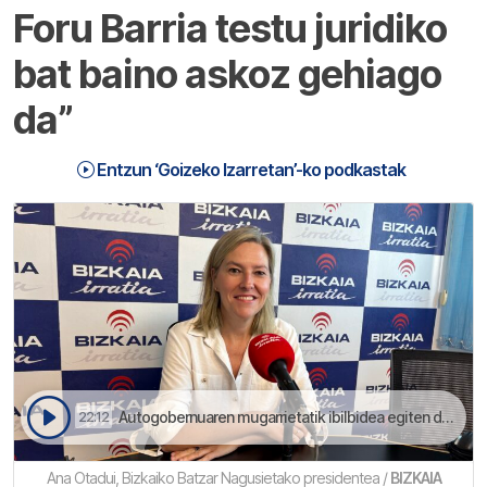
Foru Barria testu juridiko
bat baino askoz gehiago
da”
Entzun ‘Goizeko Izarretan’-ko podkastak
Autogobernuaren mugarrietatik ibilbidea egiten daben gaikako hamar panelen bidez antolatzen da erakusketa ibiltaria | Goizeko Izarretan
22:12
Ana Otadui, Bizkaiko Batzar Nagusietako presidentea /
BIZKAIA