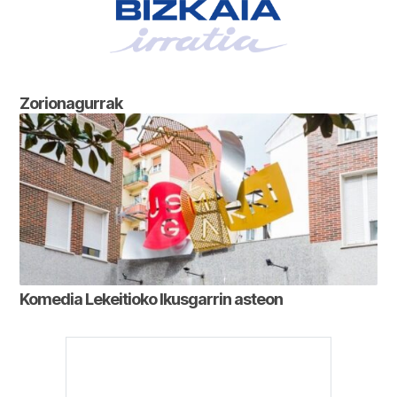
Zorionagurrak
Komedia Lekeitioko Ikusgarrin asteon