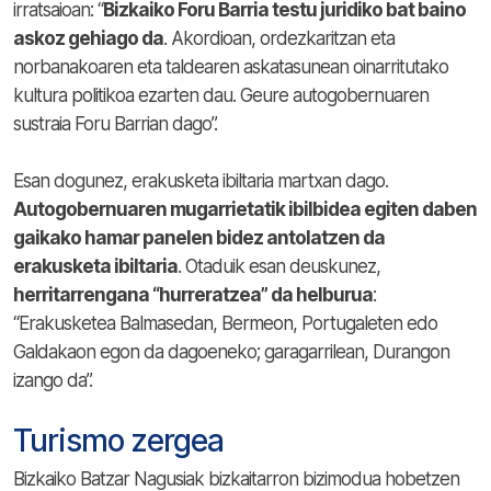
irratsaioan: “
Bizkaiko Foru Barria testu juridiko bat baino
askoz gehiago da
. Akordioan, ordezkaritzan eta
norbanakoaren eta taldearen askatasunean oinarritutako
kultura politikoa ezarten dau. Geure autogobernuaren
sustraia Foru Barrian dago”.
Esan dogunez, erakusketa ibiltaria martxan dago.
Autogobernuaren mugarrietatik ibilbidea egiten daben
gaikako hamar panelen bidez antolatzen da
erakusketa ibiltaria
. Otaduik esan deuskunez,
herritarrengana “hurreratzea” da helburua
:
“Erakusketea Balmasedan, Bermeon, Portugaleten edo
Galdakaon egon da dagoeneko; garagarrilean, Durangon
izango da”.
Turismo zergea
Bizkaiko Batzar Nagusiak bizkaitarron bizimodua hobetzen