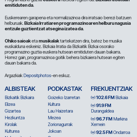
emitiduten da
.
Euskerearen garapena eta normalizazinoa dira irratsaio berezi batzuen
helburuak.
Bizkaia Irratiaren programazinoaren helburu nagusia
entzule guztientzat atsegina izatea da
.
Ohiko saioak
eta
musikalak
tartekatzen dira, batez be musika
euskalduna eskeiniz. Bizkaia Irratia da Bizkaitik Bizkai osorako
programazino guztia euskera hutsean emitiduten dauan bakarra.
Horrez gain, programazinoa goitik behera bizkaiera hutsean egiten
dauan bakarra da.
Argazkiak
Depositphotos
-en eskuz.
ALBISTEAK
PODKASTAK
FREKUENTZIAK
Bizkaitik Bizkaira
Goizeko Izarretan
102.6 FM
Bizkaia
Elizea
Kultura
91.9 FM
Gizartea
Lau Haizetara
Durangaldea
Hezkuntza
Mezea
96.7 FM
Markina
Kirolak
Zorionagurrak
Xemein
Kulturea
Jokoan
92.5 FM
Ondarroa