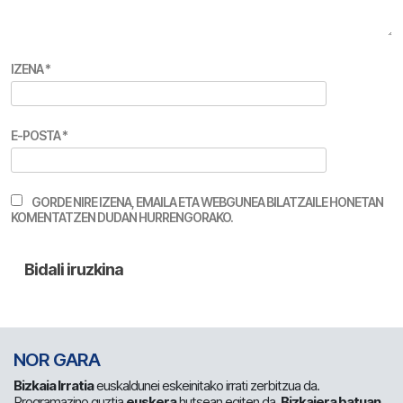
IZENA
*
E-POSTA
*
GORDE NIRE IZENA, EMAILA ETA WEBGUNEA BILATZAILE HONETAN
KOMENTATZEN DUDAN HURRENGORAKO.
NOR GARA
Bizkaia Irratia
euskaldunei eskeinitako irrati zerbitzua da.
Programazino guztia
euskera
hutsean egiten da.
Bizkaiera batuan