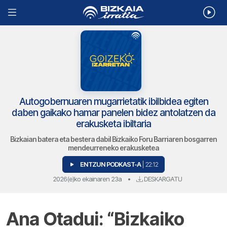
Autogobernuaren mugarrietatik ibilbidea egiten
daben gaikako hamar panelen bidez antolatzen da
erakusketa ibiltaria
Bizkaian batera eta bestera dabil Bizkaiko Foru Barriaren bosgarren
mendeurreneko erakusketea
ENTZUN PODKAST-A
| 22:12
2026(e)ko ekainaren 23a
•
DESKARGATU
Ana Otadui: “Bizkaiko