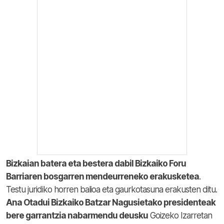
Bizkaian batera eta bestera dabil Bizkaiko Foru
Barriaren bosgarren mendeurreneko erakusketea
.
Testu juridiko horren balioa eta gaurkotasuna erakusten ditu.
Ana Otadui Bizkaiko Batzar Nagusietako presidenteak
bere garrantzia nabarmendu deusku
Goizeko Izarretan