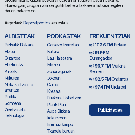
Horrez gain, programazinoa goitik behera bizkaiera hutsean egiten
dauan bakarra da.
Argazkiak
Depositphotos
-en eskuz.
ALBISTEAK
PODKASTAK
FREKUENTZIAK
Bizkaitik Bizkaira
Goizeko Izarretan
102.6 FM
Bizkaia
Elizea
Kultura
91.9 FM
Gizartea
Lau Haizetara
Durangaldea
Hezkuntza
Mezea
96.7 FM
Markina
Kirolak
Zorionagurrak
Xemein
Kulturea
Jokoan
92.5 FM
Ondarroa
Nekazaritza eta
Garoa
97.4 FM
Urdaibai
arrantza
Kresala
Politika
Euskera Hobetzen
Sormena
Planik Plan
Zientzia eta
Publizidadea
Aupa Bizkaia
Teknologia
Irakurrieran
Eremuz kanpo
Txapela buruan