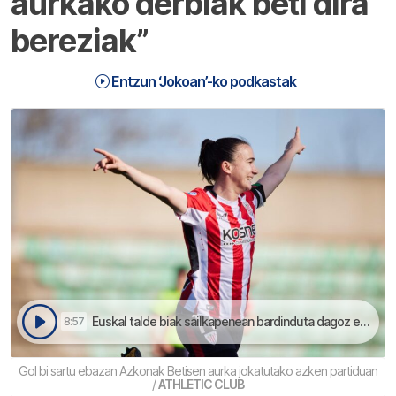
aurkako derbiak beti dira
bereziak”
Entzun ‘Jokoan’-ko podkastak
Euskal talde biak sailkapenean bardinduta dagoz eta Txapeldunen Liga puntu bakar batera daukie | Jokoan
8:57
Gol bi sartu ebazan Azkonak Betisen aurka jokatutako azken partiduan
/
ATHLETIC CLUB