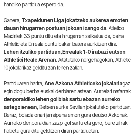
handiko partidua espero da.
Ganera,
Txapeldunen Liga jokatzeko aukerea emoten
dauan hirugarren postuan jokoan izango da
. Atletico
Madrilek 33 puntu ditu eta hirugarren sailkatua da, baina
Athletic eta Erreala puntu bakar batera aurkitzen dira.
Lehen itzuliko partiduan, Errealak 1-0 irabazi eutson
Athletici Reale Arenan
. Aitatutako norgehiagokan, Athletic
10 jokalarikaz gelditu zan lehen zatian.
Partiduaren harira,
Ane Azkona Athleticeko jokalaria
gaz
egin dogu berba euskal derbiaren astean. Aurrelari nafarrak
denporaldiko lehen gol biak sartu ebazan aurreko
astegoienean
, Betisen aurka Sevillan jokatutako partiduan.
Beraz, bolada onari jarraipena emon gura deutso Azkonak.
Aurreko denporaldian zazpi gol sartu eta gero, bere zifrak
hobetu gura ditu gelditzen diran partiduetan.