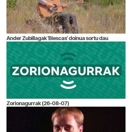
Ander Zubillagak ‘Biescas’ doinua sortu dau
Zorionagurrak (26-08-07)