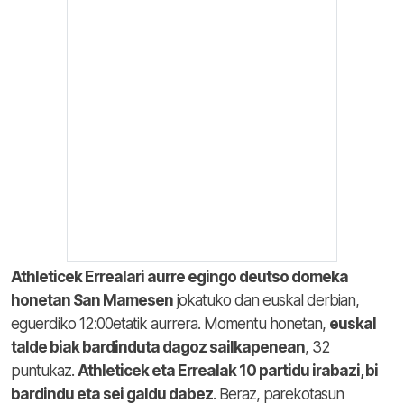
Athleticek Errealari aurre egingo deutso domeka
honetan San Mamesen
jokatuko dan euskal derbian,
eguerdiko 12:00etatik aurrera. Momentu honetan,
euskal
talde biak bardinduta dagoz sailkapenean
, 32
puntukaz.
Athleticek eta Errealak 10 partidu irabazi, bi
bardindu eta sei galdu dabez
. Beraz, parekotasun