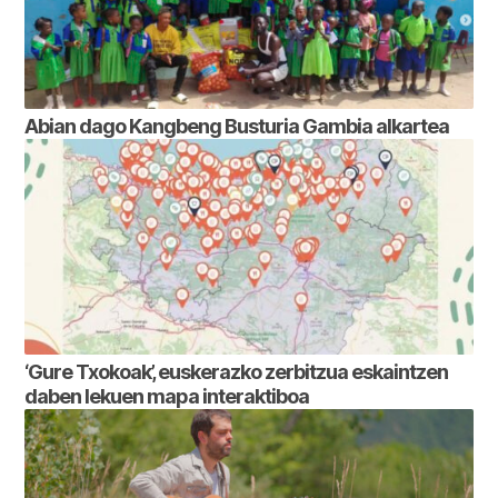
Abian dago Kangbeng Busturia Gambia alkartea
‘Gure Txokoak’, euskerazko zerbitzua eskaintzen
daben lekuen mapa interaktiboa