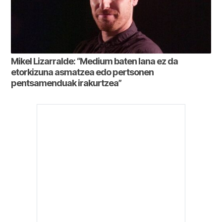
Mikel Lizarralde: “Medium baten lana ez da
etorkizuna asmatzea edo pertsonen
pentsamenduak irakurtzea”