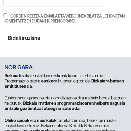
GORDE NIRE IZENA, EMAILA ETA WEBGUNEA BILATZAILE HONETAN
KOMENTATZEN DUDAN HURRENGORAKO.
NOR GARA
Bizkaia Irratia
euskaldunei eskeinitako irrati zerbitzua da.
Programazino guztia
euskera
hutsean egiten da.
Bizkaiera batuan
emitiduten da
.
Euskerearen garapena eta normalizazinoa dira irratsaio berezi batzuen
helburuak.
Bizkaia Irratiaren programazinoaren helburu nagusia
entzule guztientzat atsegina izatea da
.
Ohiko saioak
eta
musikalak
tartekatzen dira, batez be musika
euskalduna eskeiniz. Bizkaia Irratia da Bizkaitik Bizkai osorako
programazino guztia euskera hutsean emitiduten dauan bakarra.