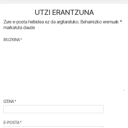
UTZI ERANTZUNA
Zure e-posta helbidea ez da argitaratuko.
Beharrezko eremuak
*
markatuta daude
IRUZKINA
*
IZENA
*
E-POSTA
*