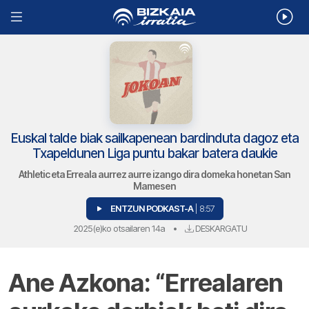
Euskal talde biak sailkapenean bardinduta dagoz eta
Txapeldunen Liga puntu bakar batera daukie
Athletic eta Erreala aurrez aurre izango dira domeka honetan San
Mamesen
ENTZUN PODKAST-A
| 8:57
2025(e)ko otsailaren 14a
•
DESKARGATU
Ane Azkona: “Errealaren