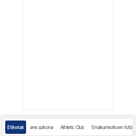
Etiketak
ane azkona
Athletic Club
Emakumezkoen futbol