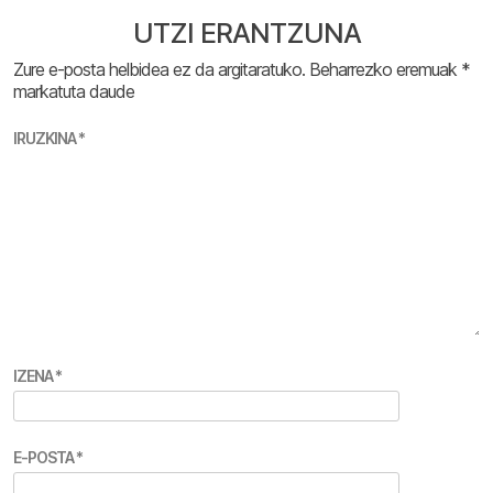
UTZI ERANTZUNA
Zure e-posta helbidea ez da argitaratuko.
Beharrezko eremuak
*
markatuta daude
IRUZKINA
*
IZENA
*
E-POSTA
*