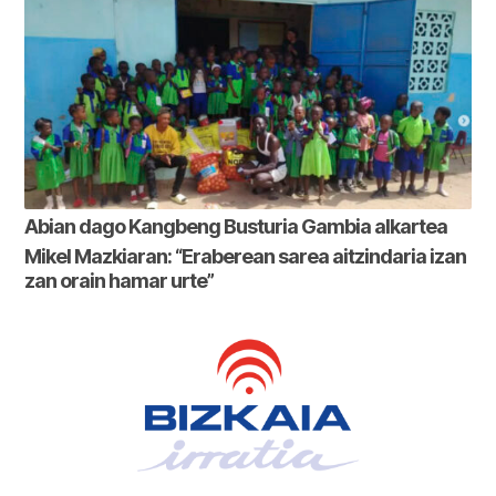
Abian dago Kangbeng Busturia Gambia alkartea
Mikel Mazkiaran: “Eraberean sarea aitzindaria izan
zan orain hamar urte”