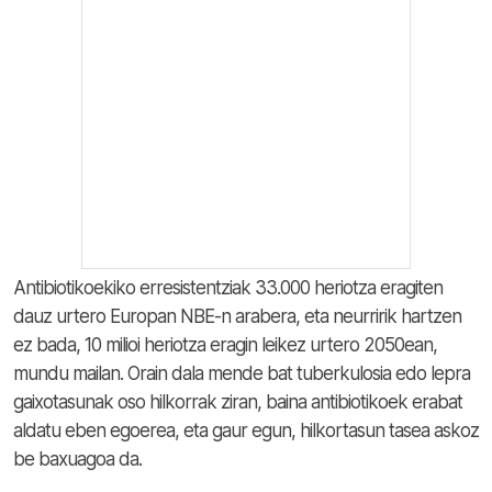
Antibiotikoekiko erresistentziak 33.000 heriotza eragiten
dauz urtero Europan NBE-n arabera, eta neurririk hartzen
ez bada, 10 milioi heriotza eragin leikez urtero 2050ean,
mundu mailan. Orain dala mende bat tuberkulosia edo lepra
gaixotasunak oso hilkorrak ziran, baina antibiotikoek erabat
aldatu eben egoerea, eta gaur egun, hilkortasun tasea askoz
be baxuagoa da.