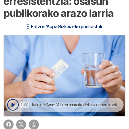
erresistentzia: osasun
publikorako arazo larria
Entzun ‘Aupa Bizkaia’-ko podkastak
Juan del Arco: "Azken hamarkadetan antibiotikoek milioika bizitza salbau dabez" | Aupa Bizkaia
11:09