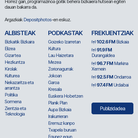
Horrez gain, programazinoa goitik behera bizkaiera hutsean egiten
dauan bakarra da.
Argazkiak
Depositphotos
-en eskuz.
ALBISTEAK
PODKASTAK
FREKUENTZIAK
Bizkaitik Bizkaira
Goizeko Izarretan
102.6 FM
Bizkaia
Elizea
Kultura
91.9 FM
Gizartea
Lau Haizetara
Durangaldea
Hezkuntza
Mezea
96.7 FM
Markina
Kirolak
Zorionagurrak
Xemein
Kulturea
Jokoan
92.5 FM
Ondarroa
Nekazaritza eta
Garoa
97.4 FM
Urdaibai
arrantza
Kresala
Politika
Euskera Hobetzen
Sormena
Planik Plan
Zientzia eta
Publizidadea
Aupa Bizkaia
Teknologia
Irakurrieran
Eremuz kanpo
Txapela buruan
Egunez egun