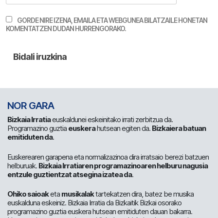
GORDE NIRE IZENA, EMAILA ETA WEBGUNEA BILATZAILE HONETAN
KOMENTATZEN DUDAN HURRENGORAKO.
NOR GARA
Bizkaia Irratia
euskaldunei eskeinitako irrati zerbitzua da.
Programazino guztia
euskera
hutsean egiten da.
Bizkaiera batuan
emitiduten da
.
Euskerearen garapena eta normalizazinoa dira irratsaio berezi batzuen
helburuak.
Bizkaia Irratiaren programazinoaren helburu nagusia
entzule guztientzat atsegina izatea da
.
Ohiko saioak
eta
musikalak
tartekatzen dira, batez be musika
euskalduna eskeiniz. Bizkaia Irratia da Bizkaitik Bizkai osorako
programazino guztia euskera hutsean emitiduten dauan bakarra.