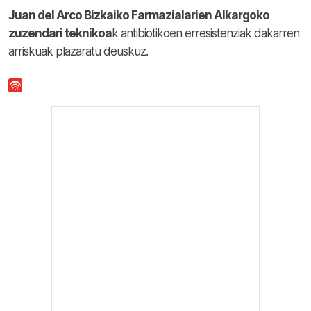
Juan del Arco Bizkaiko Farmazialarien Alkargoko
zuzendari teknikoa
k antibiotikoen erresistenziak dakarren
arriskuak plazaratu deuskuz.