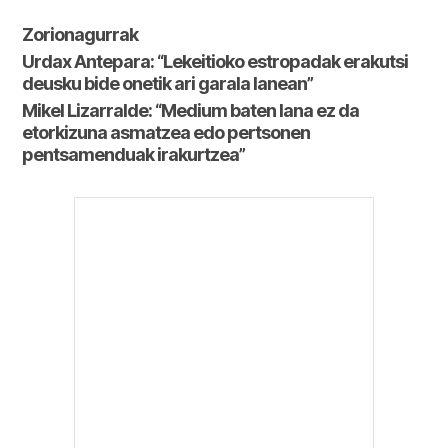
Zorionagurrak
Urdax Antepara: “Lekeitioko estropadak erakutsi
deusku bide onetik ari garala lanean”
Mikel Lizarralde: “Medium baten lana ez da
etorkizuna asmatzea edo pertsonen
pentsamenduak irakurtzea”