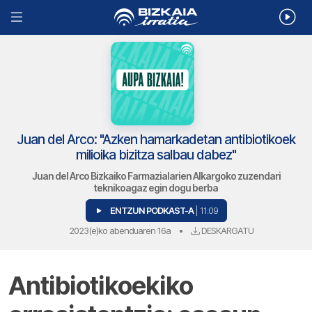
Juan del Arco: "Azken hamarkadetan antibiotikoek
milioika bizitza salbau dabez"
Juan del Arco Bizkaiko Farmazialarien Alkargoko zuzendari
teknikoagaz egin dogu berba
ENTZUN PODKAST-A
| 11:09
2023(e)ko abenduaren 16a
•
DESKARGATU
Antibiotikoekiko