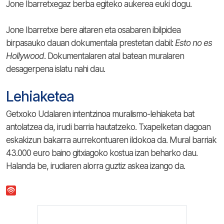
Jone Ibarretxegaz berba egiteko aukerea euki dogu.
Jone Ibarretxe bere aitaren eta osabaren ibilpidea
birpasauko dauan dokumentala prestetan dabil:
Esto no es
Hollywood
. Dokumentalaren atal batean muralaren
desagerpena islatu nahi dau.
Lehiaketea
Getxoko Udalaren intentzinoa muralismo-lehiaketa bat
antolatzea da, irudi barria hautatzeko. Txapelketan dagoan
eskakizun bakarra aurrekontuaren ildokoa da. Mural barriak
43.000 euro baino gitxiagoko kostua izan beharko dau.
Halanda be, irudiaren alorra guztiz askea izango da.