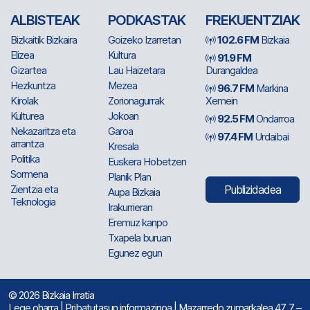
ALBISTEAK
PODKASTAK
FREKUENTZIAK
Bizkaitik Bizkaira
Goizeko Izarretan
102.6 FM
Bizkaia
Elizea
Kultura
91.9 FM
Gizartea
Lau Haizetara
Durangaldea
Hezkuntza
Mezea
96.7 FM
Markina
Kirolak
Zorionagurrak
Xemein
Kulturea
Jokoan
92.5 FM
Ondarroa
Nekazaritza eta
Garoa
97.4 FM
Urdaibai
arrantza
Kresala
Politika
Euskera Hobetzen
Sormena
Planik Plan
Zientzia eta
Publizidadea
Aupa Bizkaia
Teknologia
Irakurrieran
Eremuz kanpo
Txapela buruan
Egunez egun
© 2026 Bizkaia Irratia
Lege oharra
|
Pribatutasun informazinoa
| Mazarredo zumarkalea 47, 7 –