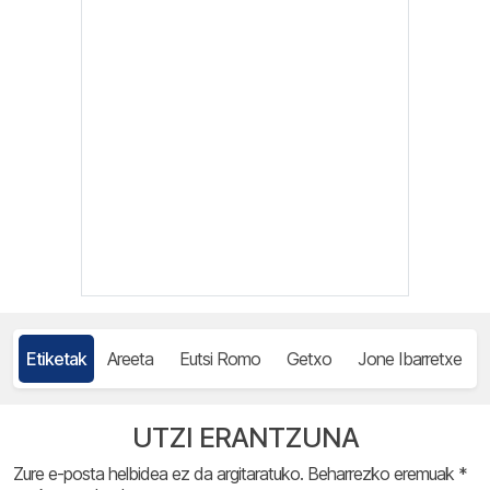
Etiketak
Areeta
Eutsi Romo
Getxo
Jone Ibarretxe
UTZI ERANTZUNA
Zure e-posta helbidea ez da argitaratuko.
Beharrezko eremuak
*