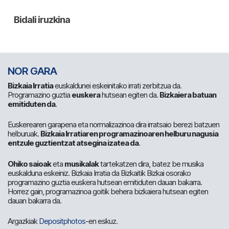
NOR GARA
Bizkaia Irratia
euskaldunei eskeinitako irrati zerbitzua da.
Programazino guztia
euskera
hutsean egiten da.
Bizkaiera batuan
emitiduten da
.
Euskerearen garapena eta normalizazinoa dira irratsaio berezi batzuen
helburuak.
Bizkaia Irratiaren programazinoaren helburu nagusia
entzule guztientzat atsegina izatea da
.
Ohiko saioak
eta
musikalak
tartekatzen dira, batez be musika
euskalduna eskeiniz. Bizkaia Irratia da Bizkaitik Bizkai osorako
programazino guztia euskera hutsean emitiduten dauan bakarra.
Horrez gain, programazinoa goitik behera bizkaiera hutsean egiten
dauan bakarra da.
Argazkiak
Depositphotos
-en eskuz.