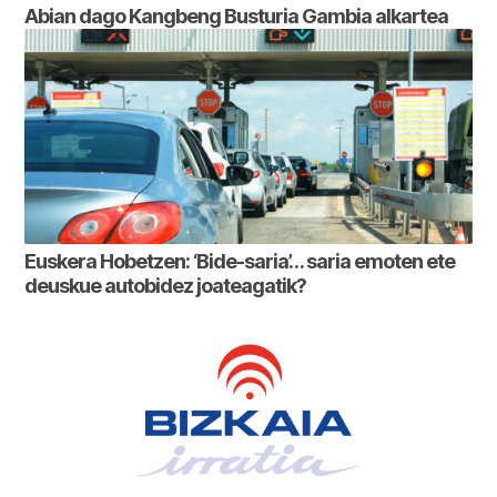
Abian dago Kangbeng Busturia Gambia alkartea
Euskera Hobetzen: ‘Bide-saria’… saria emoten ete
deuskue autobidez joateagatik?