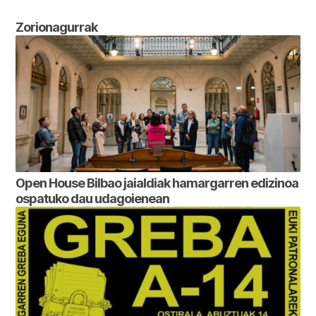
Zorionagurrak
Open House Bilbao jaialdiak hamargarren edizinoa
ospatuko dau udagoienean