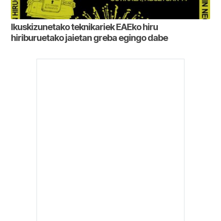
Ikuskizunetako teknikariek EAEko hiru
hiriburuetako jaietan greba egingo dabe