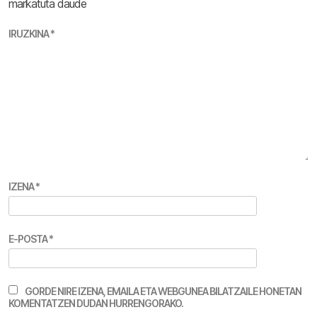
markatuta daude
IRUZKINA
*
IZENA
*
E-POSTA
*
GORDE NIRE IZENA, EMAILA ETA WEBGUNEA BILATZAILE HONETAN
KOMENTATZEN DUDAN HURRENGORAKO.