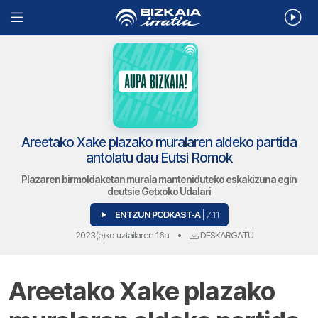
Areetako Xake plazako muralaren aldeko partida
antolatu dau Eutsi Romok
Plazaren birmoldaketan murala manteniduteko eskakizuna egin
deutsie Getxoko Udalari
ENTZUN PODKAST-A
| 7:11
2023(e)ko uztailaren 16a
•
DESKARGATU
Areetako Xake plazako