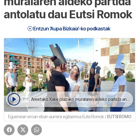
muralaren aldeko partida
antolatu dau Eutsi Romok
Entzun ‘Aupa Bizkaia’-ko podkastak
Areetako Xake plazako muralaren aldeko partida antolatu dau Eutsi Romok | Aupa Bizkaia
7:11
Eguenean eroan eban aurrera egitasmoa Eutsi Romok /
EUTSI ROMO