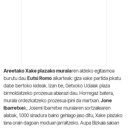
Areetako Xake plazako murala
ren aldeko egitasmoa
burutu dau
Eutsi Romo
alkarteak: giza xake partida jokatu
dabe bertoko kideak. Izan be, Getxoko Udalak plaza
birmoldatzeko prozesua abiarazi dau. Horregaz batera,
murala ordezkatzeko prozesua ipini da martxan.
Jone
Ibarretxe
k, Josemi Ibarretxe muralaren sortzailearen
alabak, 1.000 sinadura baino gehiago jaso ditu, Xake plazako
lana orain dagoan moduan jarraitzeko. Aupa Bizkaia saioan