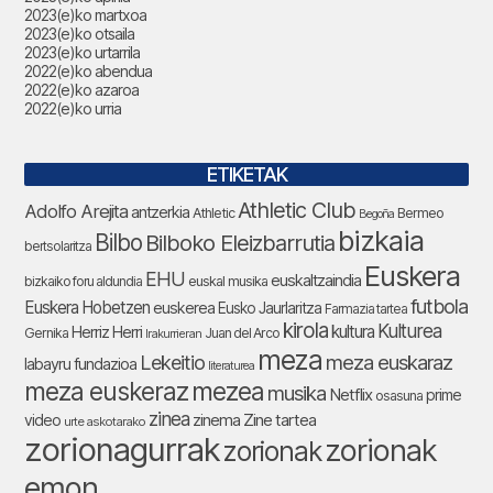
2023(e)ko martxoa
2023(e)ko otsaila
2023(e)ko urtarrila
2022(e)ko abendua
2022(e)ko azaroa
2022(e)ko urria
ETIKETAK
Athletic Club
Adolfo Arejita
antzerkia
Athletic
Bermeo
Begoña
bizkaia
Bilbo
Bilboko Eleizbarrutia
bertsolaritza
Euskera
EHU
euskaltzaindia
bizkaiko foru aldundia
euskal musika
futbola
Euskera Hobetzen
euskerea
Eusko Jaurlaritza
Farmazia tartea
kirola
Kulturea
kultura
Herriz Herri
Gernika
Juan del Arco
Irakurrieran
meza
Lekeitio
meza euskaraz
labayru fundazioa
literaturea
meza euskeraz
mezea
musika
Netflix
prime
osasuna
zinea
zinema
Zine tartea
video
urte askotarako
zorionagurrak
zorionak
zorionak
emon