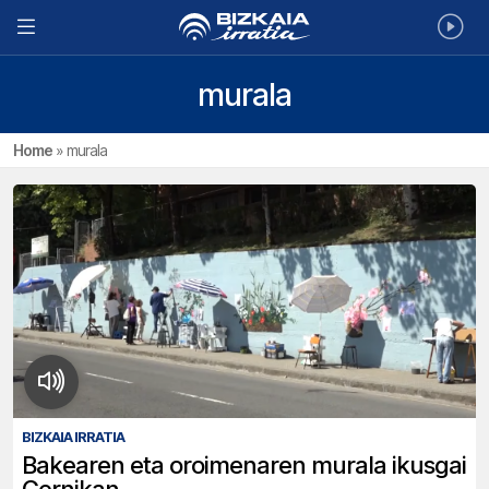
murala
Home
»
murala
BIZKAIA IRRATIA
Bakearen eta oroimenaren murala ikusgai
Gernikan