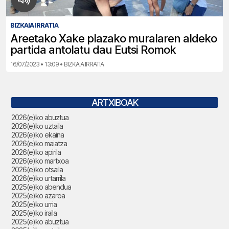
BIZKAIA IRRATIA
Areetako Xake plazako muralaren aldeko
partida antolatu dau Eutsi Romok
16/07/2023 • 13:09 • BIZKAIA IRRATIA
ARTXIBOAK
2026(e)ko abuztua
2026(e)ko uztaila
2026(e)ko ekaina
2026(e)ko maiatza
2026(e)ko apirila
2026(e)ko martxoa
2026(e)ko otsaila
2026(e)ko urtarrila
2025(e)ko abendua
2025(e)ko azaroa
2025(e)ko urria
2025(e)ko iraila
2025(e)ko abuztua