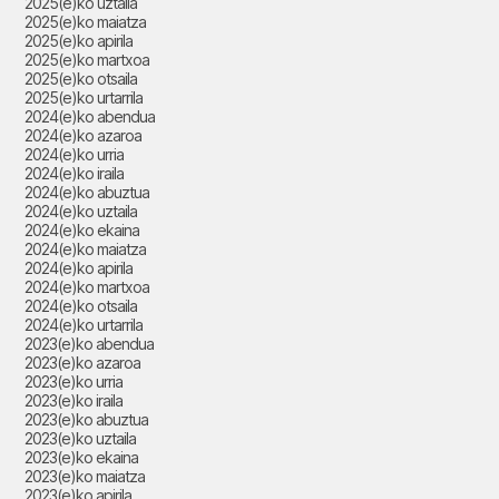
2025(e)ko uztaila
2025(e)ko maiatza
2025(e)ko apirila
2025(e)ko martxoa
2025(e)ko otsaila
2025(e)ko urtarrila
2024(e)ko abendua
2024(e)ko azaroa
2024(e)ko urria
2024(e)ko iraila
2024(e)ko abuztua
2024(e)ko uztaila
2024(e)ko ekaina
2024(e)ko maiatza
2024(e)ko apirila
2024(e)ko martxoa
2024(e)ko otsaila
2024(e)ko urtarrila
2023(e)ko abendua
2023(e)ko azaroa
2023(e)ko urria
2023(e)ko iraila
2023(e)ko abuztua
2023(e)ko uztaila
2023(e)ko ekaina
2023(e)ko maiatza
2023(e)ko apirila