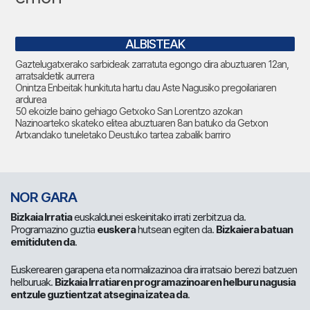
ALBISTEAK
Gaztelugatxerako sarbideak zarratuta egongo dira abuztuaren 12an,
arratsaldetik aurrera
Onintza Enbeitak hunkituta hartu dau Aste Nagusiko pregoilariaren
ardurea
50 ekoizle baino gehiago Getxoko San Lorentzo azokan
Nazinoarteko skateko elitea abuztuaren 8an batuko da Getxon
Artxandako tuneletako Deustuko tartea zabalik barriro
NOR GARA
Bizkaia Irratia
euskaldunei eskeinitako irrati zerbitzua da.
Programazino guztia
euskera
hutsean egiten da.
Bizkaiera batuan
emitiduten da
.
Euskerearen garapena eta normalizazinoa dira irratsaio berezi batzuen
helburuak.
Bizkaia Irratiaren programazinoaren helburu nagusia
entzule guztientzat atsegina izatea da
.