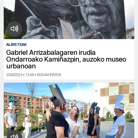
ALBISTEAK
Gabriel Arrizabalagaren irudia
Ondarroako Kamiñazpin, auzoko museo
urbanoan
2/08/2023 • 13:48 • BIZKAIA IRRATIA