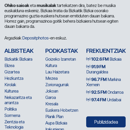
Ohiko saioak
eta
musikalak
tartekatzen dira, batez be musika
euskalduna eskeiniz. Bizkaia Irratia da Bizkaitik Bizkai osorako
programazino guztia euskera hutsean emitiduten dauan bakarra.
Horrez gain, programazinoa goitik behera bizkaiera hutsean egiten
dauan bakarra da.
Argazkiak
Depositphotos
-en eskuz.
ALBISTEAK
PODKASTAK
FREKUENTZIAK
Bizkaitik Bizkaira
Goizeko Izarretan
102.6 FM
Bizkaia
Elizea
Kultura
91.9 FM
Gizartea
Lau Haizetara
Durangaldea
Hezkuntza
Mezea
96.7 FM
Markina
Kirolak
Zorionagurrak
Xemein
Kulturea
Jokoan
92.5 FM
Ondarroa
Nekazaritza eta
Garoa
97.4 FM
Urdaibai
arrantza
Kresala
Politika
Euskera Hobetzen
Sormena
Planik Plan
Zientzia eta
Publizidadea
Aupa Bizkaia
Teknologia
Irakurrieran