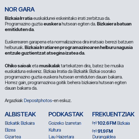
NOR GARA
Bizkaia Irratia
euskaldunei eskeinitako irrati zerbitzua da.
Programazino guztia
euskera
hutsean egiten da.
Bizkaiera batuan
emitiduten da
.
Euskerearen garapena eta normalizazinoa dira irratsaio berezi batzuen
helburuak.
Bizkaia Irratiaren programazinoaren helburu nagusia
entzule guztientzat atsegina izatea da
.
Ohiko saioak
eta
musikalak
tartekatzen dira, batez be musika
euskalduna eskeiniz. Bizkaia Irratia da Bizkaitik Bizkai osorako
programazino guztia euskera hutsean emitiduten dauan bakarra.
Horrez gain, programazinoa goitik behera bizkaiera hutsean egiten
dauan bakarra da.
Argazkiak
Depositphotos
-en eskuz.
ALBISTEAK
PODKASTAK
FREKUENTZIAK
Bizkaitik Bizkaira
Goizeko Izarretan
102.6 FM
Bizkaia
Elizea
Kultura
91.9 FM
Gizartea
Lau Haizetara
Durangaldea