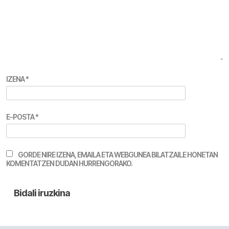
IZENA
*
E-POSTA
*
GORDE NIRE IZENA, EMAILA ETA WEBGUNEA BILATZAILE HONETAN
KOMENTATZEN DUDAN HURRENGORAKO.