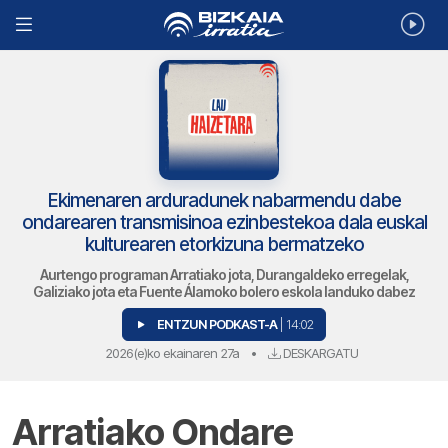
Ekimenaren arduradunek nabarmendu dabe
ondarearen transmisinoa ezinbestekoa dala euskal
kulturearen etorkizuna bermatzeko
Aurtengo programan Arratiako jota, Durangaldeko erregelak,
Galiziako jota eta Fuente Álamoko bolero eskola landuko dabez
ENTZUN PODKAST-A
| 14:02
2026(e)ko ekainaren 27a
•
DESKARGATU
Arratiako Ondare