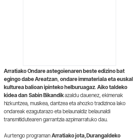
Arratiako Ondare astegoienaren beste edizino bat
egingo dabe Areatzan
,
ondare immateriala eta euskal
kulturea balioan ipinteko helburuagaz
.
Aiko taldeko
kidea dan
Sabin Bikandik
azaldu dauenez, ekimenak
hizkuntzea, musikea, dantzea eta ahozko tradizinoa lako
ondareak ezagutarazo eta belaunaldiz belaunaldi
transmitidutearen garrantzia azpimarratuko dau.
Aurtengo programan
Arratiako jota, Durangaldeko