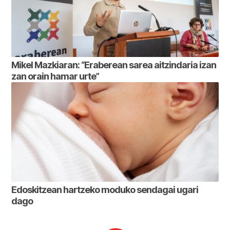
Mikel Mazkiaran: “Eraberean sarea aitzindaria izan
zan orain hamar urte”
Edoskitzean hartzeko moduko sendagai ugari
dago