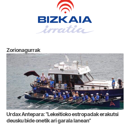
Zorionagurrak
Urdax Antepara: “Lekeitioko estropadak erakutsi
deusku bide onetik ari garala lanean”