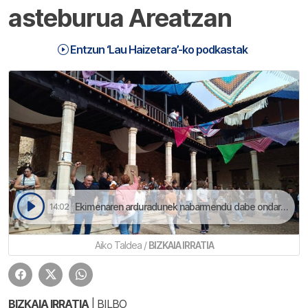
asteburua Areatzan
Entzun ‘Lau Haizetara’-ko podkastak
Ekimenaren arduradunek nabarmendu dabe ondarearen transmisinoa ezinbestekoa dala euskal kulturearen etorkizuna bermatzeko | Lau Haizetara
14:02
Aiko Taldea /
BIZKAIA IRRATIA
BIZKAIA IRRATIA
| BILBO