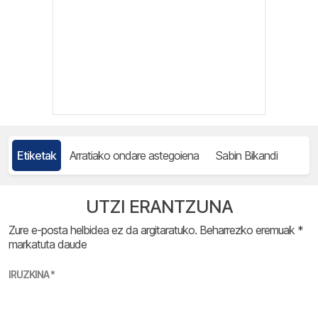
Etiketak
Arratiako ondare astegoiena
Sabin Bikandi
UTZI ERANTZUNA
Zure e-posta helbidea ez da argitaratuko.
Beharrezko eremuak
*
markatuta daude
IRUZKINA
*