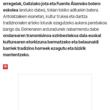
erregelak, Galiziako jota eta Fuente Álamoko bolero
eskolea
landuko dabez, tokian tokiko adituekin batera.
Antolatzaileen esanetan, kultur trukea eta dantza
tradizinonalen arteko loturak ezagutzeko aukera parebakoa
izango da. Ekimenaren arduradunek nabarmendu dabe
ondarearen transmisinoa ezinbestekoa dala euskal
kulturearen etorkizuna bermatzeko eta belaunaldi
barriek tradizino horreek ezagutu eta bizirik
mantentzeko.