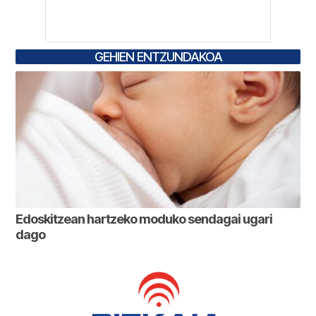
GEHIEN ENTZUNDAKOA
Edoskitzean hartzeko moduko sendagai ugari
dago