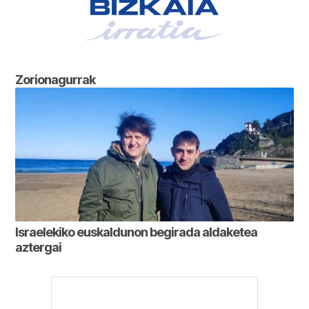
Zorionagurrak
Israelekiko euskaldunon begirada aldaketea
aztergai