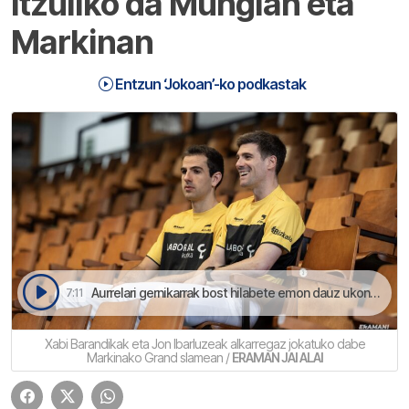
itzuliko da Mungian eta
Markinan
Entzun ‘Jokoan’-ko podkastak
Aurrelari gernikarrak bost hilabete emon dauz ukondoan izandako ebakuntzaz errekuperatzeko | Jokoan
7:11
Xabi Barandikak eta Jon Ibarluzeak alkarregaz jokatuko dabe
Markinako Grand slamean /
ERAMAN JAI ALAI