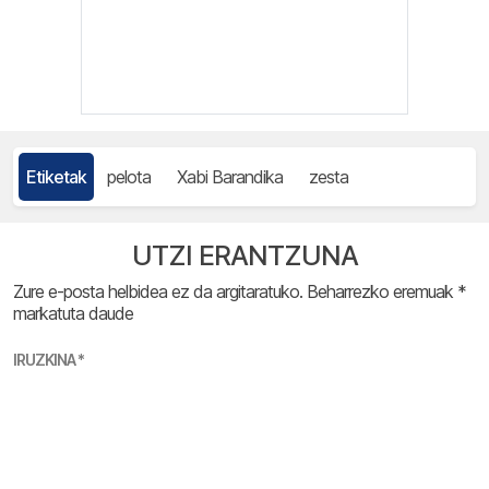
Etiketak
pelota
Xabi Barandika
zesta
UTZI ERANTZUNA
Zure e-posta helbidea ez da argitaratuko.
Beharrezko eremuak
*
markatuta daude
IRUZKINA
*