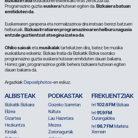
Bizkaia Irratia
euskaldunei eskeinitako irrati zerbitzua da.
Programazino guztia
euskera
hutsean egiten da.
Bizkaiera batuan
emitiduten da
.
Euskerearen garapena eta normalizazinoa dira irratsaio berezi batzuen
helburuak.
Bizkaia Irratiaren programazinoaren helburu nagusia
entzule guztientzat atsegina izatea da
.
Ohiko saioak
eta
musikalak
tartekatzen dira, batez be musika
euskalduna eskeiniz. Bizkaia Irratia da Bizkaitik Bizkai osorako
programazino guztia euskera hutsean emitiduten dauan bakarra.
Horrez gain, programazinoa goitik behera bizkaiera hutsean egiten
dauan bakarra da.
Argazkiak
Depositphotos
-en eskuz.
ALBISTEAK
PODKASTAK
FREKUENTZIAK
Bizkaitik Bizkaira
Goizeko Izarretan
102.6 FM
Bizkaia
Elizea
Kultura
91.9 FM
Gizartea
Lau Haizetara
Durangaldea
Hezkuntza
Mezea
96.7 FM
Markina
Kirolak
Zorionagurrak
Xemein