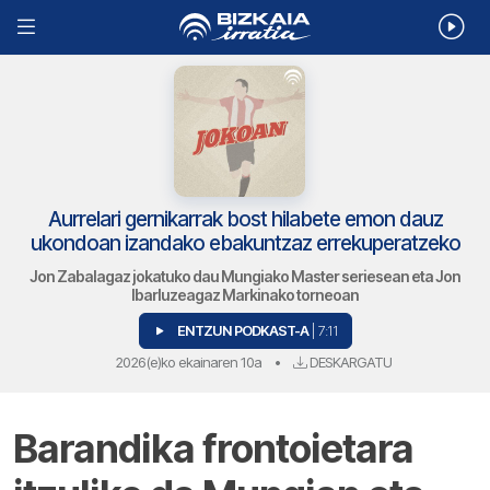
Aurrelari gernikarrak bost hilabete emon dauz
ukondoan izandako ebakuntzaz errekuperatzeko
Jon Zabalagaz jokatuko dau Mungiako Master seriesean eta Jon
Ibarluzeagaz Markinako torneoan
ENTZUN PODKAST-A
| 7:11
2026(e)ko ekainaren 10a
•
DESKARGATU
Barandika frontoietara