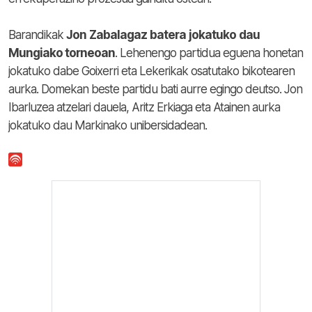
Barandikak
Jon
Zabalagaz
batera
jokatuko
dau
Mungiako torneoan
. Lehenengo partidua eguena honetan
jokatuko dabe Goixerri eta Lekerikak osatutako bikotearen
aurka. Domekan beste partidu bati aurre egingo deutso. Jon
Ibarluzea atzelari dauela, Aritz Erkiaga eta Atainen aurka
jokatuko dau Markinako unibersidadean.