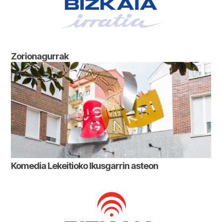
Zorionagurrak
Komedia Lekeitioko Ikusgarrin asteon