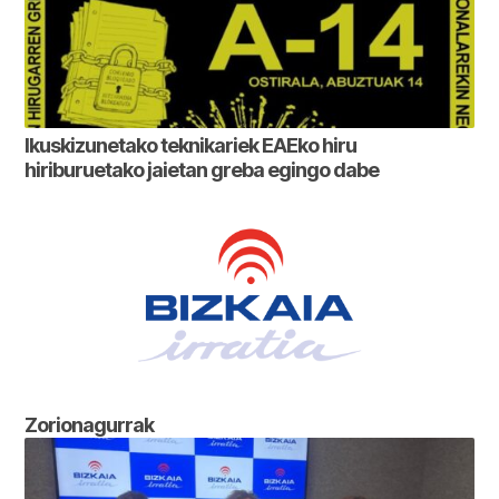
Ikuskizunetako teknikariek EAEko hiru
hiriburuetako jaietan greba egingo dabe
Zorionagurrak