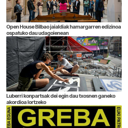
Open House Bilbao jaialdiak hamargarren edizinoa
ospatuko dau udagoienean
Luberri konpartsak dei egin dau txosnen ganeko
akordioa lortzeko