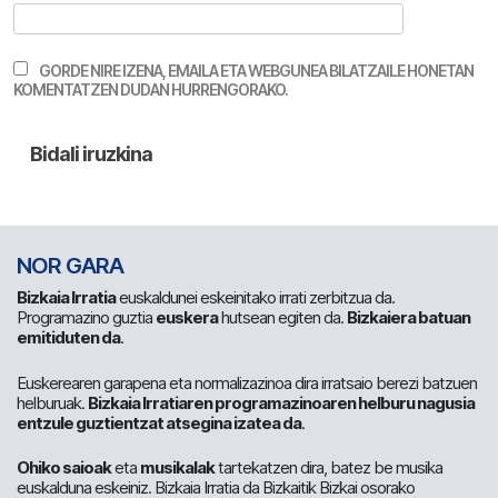
GORDE NIRE IZENA, EMAILA ETA WEBGUNEA BILATZAILE HONETAN
KOMENTATZEN DUDAN HURRENGORAKO.
NOR GARA
Bizkaia Irratia
euskaldunei eskeinitako irrati zerbitzua da.
Programazino guztia
euskera
hutsean egiten da.
Bizkaiera batuan
emitiduten da
.
Euskerearen garapena eta normalizazinoa dira irratsaio berezi batzuen
helburuak.
Bizkaia Irratiaren programazinoaren helburu nagusia
entzule guztientzat atsegina izatea da
.
Ohiko saioak
eta
musikalak
tartekatzen dira, batez be musika
euskalduna eskeiniz. Bizkaia Irratia da Bizkaitik Bizkai osorako