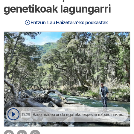
genetikoak lagungarri
Entzun ‘Lau Haizetara’-ko podkastak
Baso masea ondo egoteko espezie ezbardinak erabili behar dira | Lau Haizetara
13:06