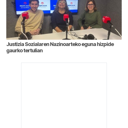
Justizia Sozialaren Nazinoarteko eguna hizpide
gaurko tertulian