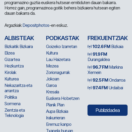
programazino guztia euskera hutsean emitiduten dauan bakarra.
Horrez gain, programazinoa goitik behera bizkaiera hutsean egiten
dauan bakarra da.
Argazkiak
Depositphotos
-en eskuz.
ALBISTEAK
PODKASTAK
FREKUENTZIAK
Bizkaitik Bizkaira
Goizeko Izarretan
102.6 FM
Bizkaia
Elizea
Kultura
91.9 FM
Gizartea
Lau Haizetara
Durangaldea
Hezkuntza
Mezea
96.7 FM
Markina
Kirolak
Zorionagurrak
Xemein
Kulturea
Jokoan
92.5 FM
Ondarroa
Nekazaritza eta
Garoa
97.4 FM
Urdaibai
arrantza
Kresala
Politika
Euskera Hobetzen
Sormena
Planik Plan
Zientzia eta
Publizidadea
Aupa Bizkaia
Teknologia
Irakurrieran
Eremuz kanpo
Txapela buruan