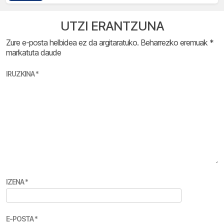
UTZI ERANTZUNA
Zure e-posta helbidea ez da argitaratuko.
Beharrezko eremuak
*
markatuta daude
IRUZKINA
*
IZENA
*
E-POSTA
*