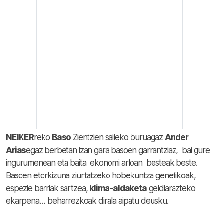
NEIKER
reko
Baso
Zientzien saileko buruagaz
Ander
Arias
egaz berbetan izan gara basoen garrantziaz, bai gure
ingurumenean eta baita ekonomi arloan besteak beste.
Basoen etorkizuna ziurtatzeko hobekuntza genetikoak,
espezie barriak sartzea,
klima-aldaketa
geldiarazteko
ekarpena… beharrezkoak dirala aipatu deusku.