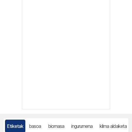
Etiketak
basoa
biomasa
ingurumena
klima aldaketa