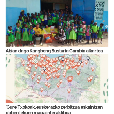
Abian dago Kangbeng Busturia Gambia alkartea
‘Gure Txokoak’, euskerazko zerbitzua eskaintzen
daben lekuen mapa interaktiboa