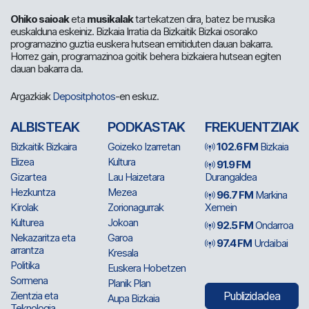
Ohiko saioak
eta
musikalak
tartekatzen dira, batez be musika
euskalduna eskeiniz. Bizkaia Irratia da Bizkaitik Bizkai osorako
programazino guztia euskera hutsean emitiduten dauan bakarra.
Horrez gain, programazinoa goitik behera bizkaiera hutsean egiten
dauan bakarra da.
Argazkiak
Depositphotos
-en eskuz.
ALBISTEAK
PODKASTAK
FREKUENTZIAK
Bizkaitik Bizkaira
Goizeko Izarretan
102.6 FM
Bizkaia
Elizea
Kultura
91.9 FM
Gizartea
Lau Haizetara
Durangaldea
Hezkuntza
Mezea
96.7 FM
Markina
Kirolak
Zorionagurrak
Xemein
Kulturea
Jokoan
92.5 FM
Ondarroa
Nekazaritza eta
Garoa
97.4 FM
Urdaibai
arrantza
Kresala
Politika
Euskera Hobetzen
Sormena
Planik Plan
Zientzia eta
Publizidadea
Aupa Bizkaia
Teknologia