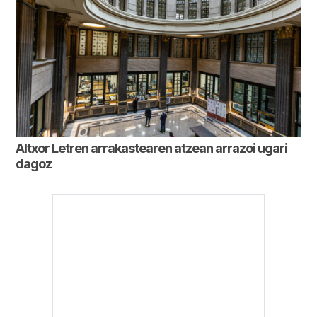
Altxor Letren arrakastearen atzean arrazoi ugari
dagoz