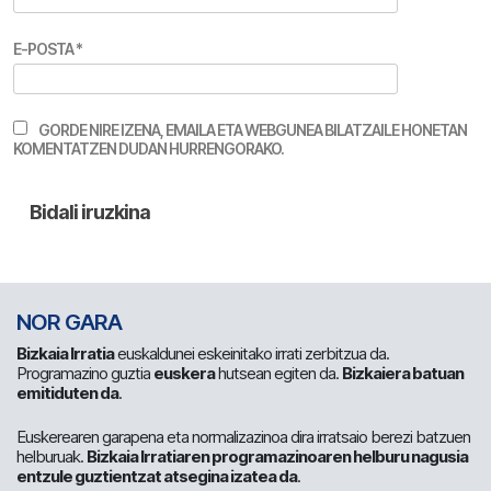
E-POSTA
*
GORDE NIRE IZENA, EMAILA ETA WEBGUNEA BILATZAILE HONETAN
KOMENTATZEN DUDAN HURRENGORAKO.
NOR GARA
Bizkaia Irratia
euskaldunei eskeinitako irrati zerbitzua da.
Programazino guztia
euskera
hutsean egiten da.
Bizkaiera batuan
emitiduten da
.
Euskerearen garapena eta normalizazinoa dira irratsaio berezi batzuen
helburuak.
Bizkaia Irratiaren programazinoaren helburu nagusia
entzule guztientzat atsegina izatea da
.