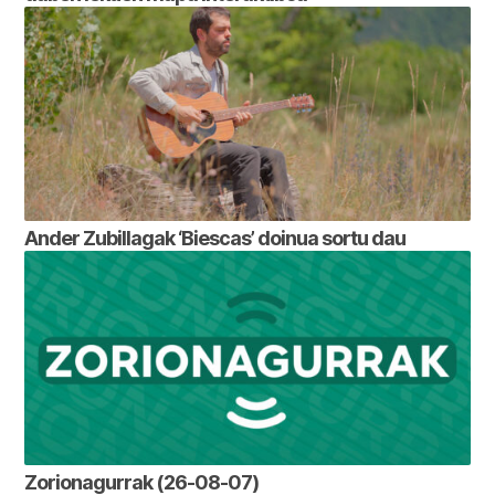
Ander Zubillagak ‘Biescas’ doinua sortu dau
Zorionagurrak (26-08-07)