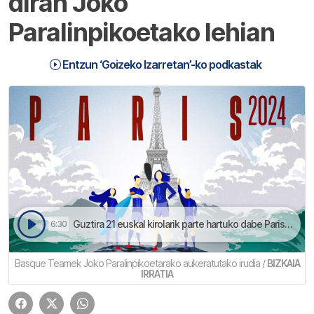
diran Joko
Paralinpikoetako lehian
Entzun ‘Goizeko Izarretan’-ko podkastak
Guztira 21 euskal kirolarik parte hartuko dabe Parisko Joko Paralinpikoetan | Goizeko Izarretan
6:30
Basque Teamek Joko Paralinpikoetarako aukeratutako irudia /
BIZKAIA
IRRATIA