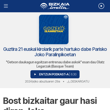
Guztira 21 euskal kirolarik parte hartuko dabe Parisko
Joko Paralinpikoetan
"Getxon daukagun egoitzan entrenau dabe askok" esan dau Olatz
Legarzak (Basque Team)
ENTZUN PODKAST-A
| 6:30
2024(e)ko abuztuaren 29a
•
DESKARGATU
Bost bizkaitar gaur hasi