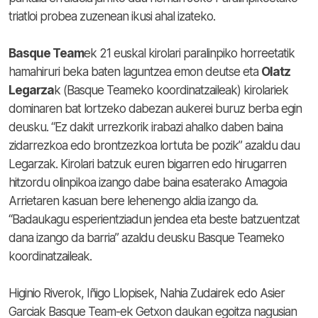
triatloi probea zuzenean ikusi ahal izateko.
Basque Team
ek 21 euskal kirolari paralinpiko horreetatik
hamahiruri beka baten laguntzea emon deutse eta
Olatz
Legarza
k (Basque Teameko koordinatzaileak) kirolariek
dominaren bat lortzeko dabezan aukerei buruz berba egin
deusku. “Ez dakit urrezkorik irabazi ahalko daben baina
zidarrezkoa edo brontzezkoa lortuta be pozik” azaldu dau
Legarzak. Kirolari batzuk euren bigarren edo hirugarren
hitzordu olinpikoa izango dabe baina esaterako Amagoia
Arrietaren kasuan bere lehenengo aldia izango da.
“Badaukagu esperientziadun jendea eta beste batzuentzat
dana izango da barria” azaldu deusku Basque Teameko
koordinatzaileak.
Higinio Riverok, Iñigo Llopisek, Nahia Zudairek edo Asier
Garciak Basque Team-ek Getxon daukan egoitza nagusian