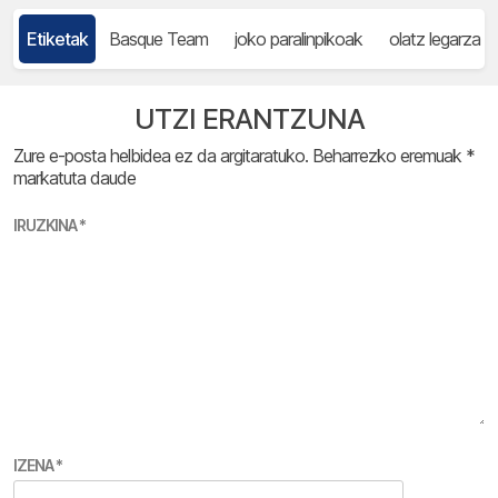
Etiketak
Basque Team
joko paralinpikoak
olatz legarza
UTZI ERANTZUNA
Zure e-posta helbidea ez da argitaratuko.
Beharrezko eremuak
*
markatuta daude
IRUZKINA
*
IZENA
*