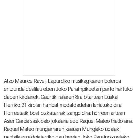
Atzo Maurice Ravel, Lapurdiko musikagilearen boleroa
entzunda desfilau eben Joko Paralinpikoetan parte hartuko
daben kirolariek. Gaurtik irailaren 8ra bitartean Euskal
Herriko 21 kirolari hainbat modalidadetan lehiatuko dira.
Horreetatik bost bizkaitarrak izango dira; horreen artean
Asier Garcia saskibaloi jokalaria edo Raquel Mateo triatloilaria.
Raquel Mateo mungiarraren kasuan Mungiako udalak
pantaila erraldoia jarriko dau herrian Joko Paralinpikoetako