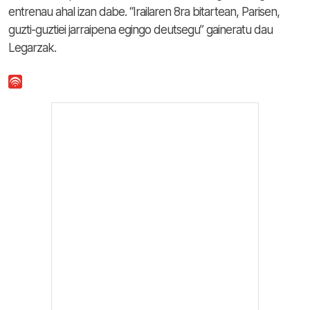
entrenau ahal izan dabe. “Irailaren 8ra bitartean, Parisen,
guzti-guztiei jarraipena egingo deutsegu” gaineratu dau
Legarzak.