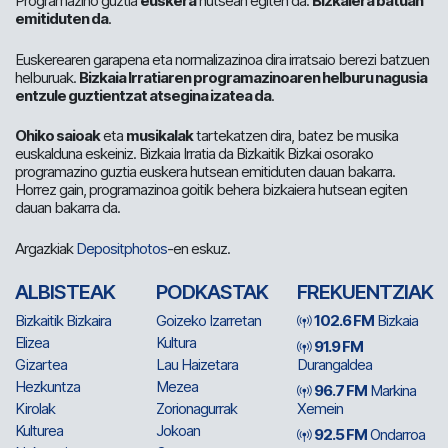
Programazino guztia
euskera
hutsean egiten da.
Bizkaiera batuan
emitiduten da
.
Euskerearen garapena eta normalizazinoa dira irratsaio berezi batzuen
helburuak.
Bizkaia Irratiaren programazinoaren helburu nagusia
entzule guztientzat atsegina izatea da
.
Ohiko saioak
eta
musikalak
tartekatzen dira, batez be musika
euskalduna eskeiniz. Bizkaia Irratia da Bizkaitik Bizkai osorako
programazino guztia euskera hutsean emitiduten dauan bakarra.
Horrez gain, programazinoa goitik behera bizkaiera hutsean egiten
dauan bakarra da.
Argazkiak
Depositphotos
-en eskuz.
ALBISTEAK
PODKASTAK
FREKUENTZIAK
Bizkaitik Bizkaira
Goizeko Izarretan
102.6 FM
Bizkaia
Elizea
Kultura
91.9 FM
Gizartea
Lau Haizetara
Durangaldea
Hezkuntza
Mezea
96.7 FM
Markina
Kirolak
Zorionagurrak
Xemein
Kulturea
Jokoan
92.5 FM
Ondarroa