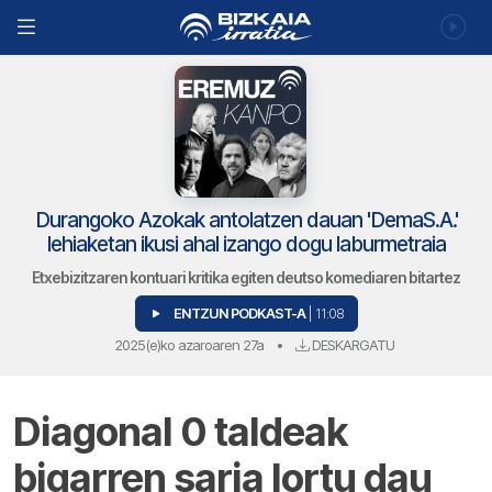
Durangoko Azokak antolatzen dauan 'DemaS.A.'
lehiaketan ikusi ahal izango dogu laburmetraia
Etxebizitzaren kontuari kritika egiten deutso komediaren bitartez
ENTZUN PODKAST-A
| 11:08
2025(e)ko azaroaren 27a
•
DESKARGATU
Diagonal 0 taldeak
bigarren saria lortu dau