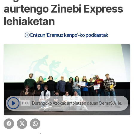
aurtengo Zinebi Express
lehiaketan
Entzun ‘Eremuz kanpo’-ko podkastak
Durangoko Azokak antolatzen dauan 'DemaS.A.' lehiaketan ikusi ahal izango dogu laburmetraia | Eremuz kanpo
11:08