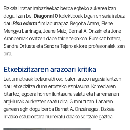
Bizkaia Irratian irabazleekaz berba egiteko aukerea izan
dogu. Izan be,
Diagonal 0
kolektiboak bigarren saria irabazi
dau
Pisu ederra
film laburragaz. Begoña Arana, Elene
Mengyu Larrinaga, Joane Maiz, Bernat A. Onzain eta Jone
Aranberriak osatzen dabe talde teknikoa. Eurekaz batera,
Sandra Ortueta eta Sandra Tejero aktore profesionalak izan
dira.
Etxebizitzaren arazoari kritika
Laburmetraiak belaunaldi oso baten arazo nagusia lantzen
dau: etxebizitza duina erosteko ezintasuna. Komediaren
bitartez, egoera horren iluntasuna salatu eta harremanen
argi-ilunak aurkezten saiatu dira, 3 minututan. Lanaren
ganean egin dogu berba Bernat A. Onzainegaz, Bizkaia
Irratiko estudioetara hurreratu dalako sortzaile gaztea.