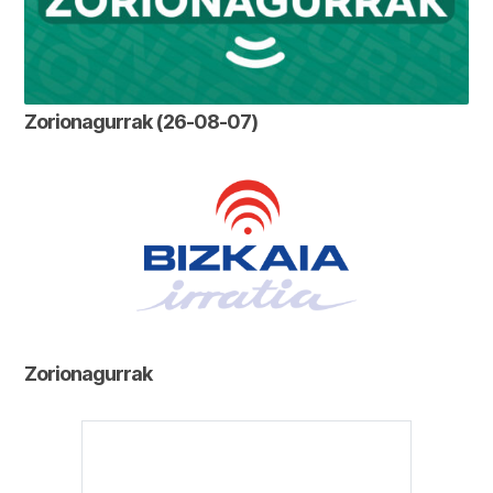
Zorionagurrak (26-08-07)
Zorionagurrak