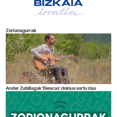
Zorionagurrak
Ander Zubillagak ‘Biescas’ doinua sortu dau