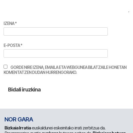
IZENA
*
E-POSTA
*
GORDE NIRE IZENA, EMAILA ETA WEBGUNEA BILATZAILE HONETAN
KOMENTATZEN DUDAN HURRENGORAKO.
NOR GARA
Bizkaia Irratia
euskaldunei eskeinitako irrati zerbitzua da.