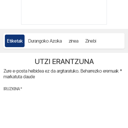
Etiketak
Durangoko Azoka
zinea
Zinebi
UTZI ERANTZUNA
Zure e-posta helbidea ez da argitaratuko.
Beharrezko eremuak
*
markatuta daude
IRUZKINA
*