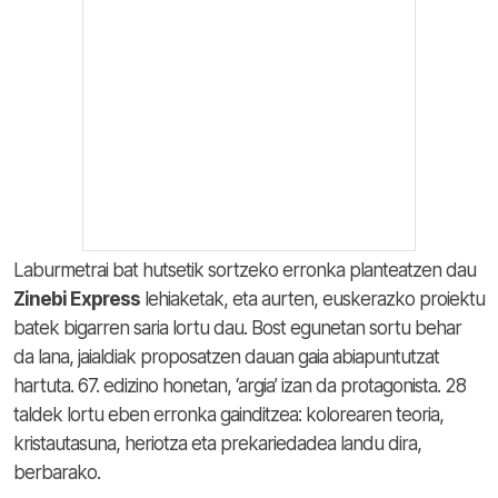
Laburmetrai bat hutsetik sortzeko erronka planteatzen dau
Zinebi Express
lehiaketak, eta aurten, euskerazko proiektu
batek bigarren saria lortu dau. Bost egunetan sortu behar
da lana, jaialdiak proposatzen dauan gaia abiapuntutzat
hartuta. 67. edizino honetan, ‘argia’ izan da protagonista. 28
taldek lortu eben erronka gainditzea: kolorearen teoria,
kristautasuna, heriotza eta prekariedadea landu dira,
berbarako.