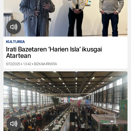
KULTUREA
Irati Bazetaren ‘Harien Isla’ ikusgai
Atartean
6/12/2025 • 13:42 • BIZKAIA IRRATIA