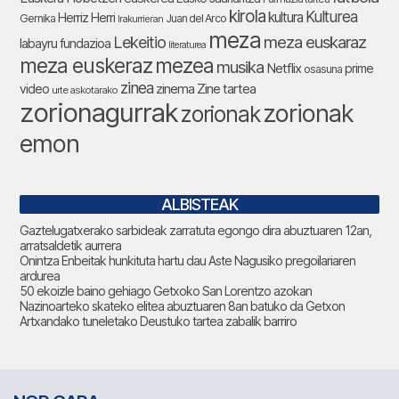
kirola
Kulturea
kultura
Herriz Herri
Gernika
Juan del Arco
Irakurrieran
meza
Lekeitio
meza euskaraz
labayru fundazioa
literaturea
meza euskeraz
mezea
musika
Netflix
prime
osasuna
zinea
zinema
Zine tartea
video
urte askotarako
zorionagurrak
zorionak
zorionak
emon
ALBISTEAK
Gaztelugatxerako sarbideak zarratuta egongo dira abuztuaren 12an,
arratsaldetik aurrera
Onintza Enbeitak hunkituta hartu dau Aste Nagusiko pregoilariaren
ardurea
50 ekoizle baino gehiago Getxoko San Lorentzo azokan
Nazinoarteko skateko elitea abuztuaren 8an batuko da Getxon
Artxandako tuneletako Deustuko tartea zabalik barriro