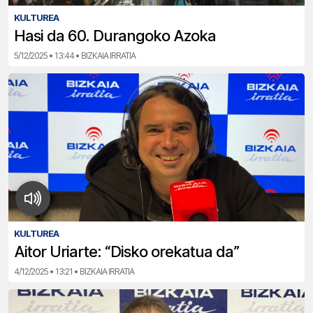
KULTUREA
Hasi da 60. Durangoko Azoka
5/12/2025 • 13:44 • BIZKAIA IRRATIA
KULTUREA
Aitor Uriarte: “Disko orekatua da”
4/12/2025 • 13:21 • BIZKAIA IRRATIA