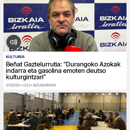
KULTUREA
Beñat Gaztelurrutia: “Durangoko Azokak
indarra eta gasolina emoten deutso
kulturgintzari”
2/12/2025 • 12:23 • BIZKAIA IRRATIA