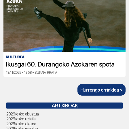
KULTUREA
Ikusgai 60. Durangoko Azokaren spota
13/11/2025 • 13:58 • BIZKAIA IRRATIA
Hurrengo orrialdea >
ARTXIBOAK
2026(e)ko abuztua
2026(e)ko uztaila
2026(e)ko ekaina
2026(e)ko maiatza