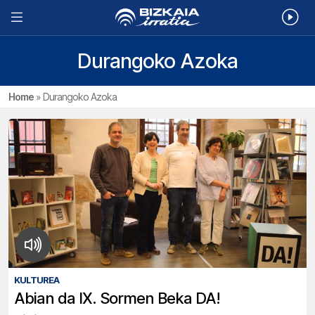
Durangoko Azoka
Home
»
Durangoko Azoka
KULTUREA
Abian da IX. Sormen Beka DA!