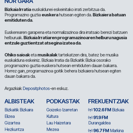
NOR GARA
Bizkaia Irratia
euskaldunei eskeinitako irrati zerbitzua da.
Programazino guztia
euskera
hutsean egiten da.
Bizkaiera batuan
emitiduten da
.
Euskerearen garapena eta normalizazinoa dira irratsaio berezi batzuen
helburuak.
Bizkaia Irratiaren programazinoaren helburu nagusia
entzule guztientzat atsegina izatea da
.
Ohiko saioak
eta
musikalak
tartekatzen dira, batez be musika
euskalduna eskeiniz. Bizkaia Irratia da Bizkaitik Bizkai osorako
programazino guztia euskera hutsean emitiduten dauan bakarra.
Horrez gain, programazinoa goitik behera bizkaiera hutsean egiten
dauan bakarra da.
Argazkiak
Depositphotos
-en eskuz.
ALBISTEAK
PODKASTAK
FREKUENTZIAK
Bizkaitik Bizkaira
Goizeko Izarretan
102.6 FM
Bizkaia
Elizea
Kultura
91.9 FM
Gizartea
Lau Haizetara
Durangaldea
Hezkuntza
Mezea
96.7 FM
Markina