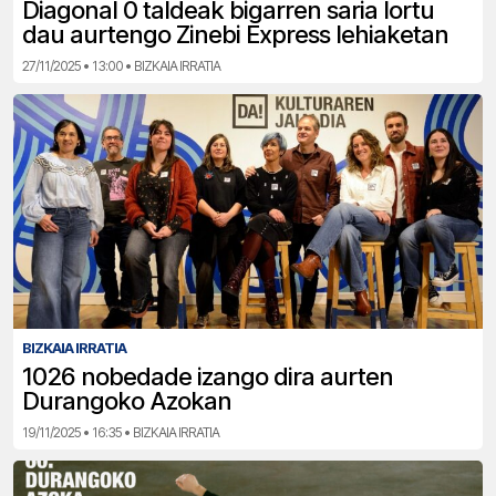
Diagonal 0 taldeak bigarren saria lortu
dau aurtengo Zinebi Express lehiaketan
27/11/2025 • 13:00 • BIZKAIA IRRATIA
BIZKAIA IRRATIA
1026 nobedade izango dira aurten
Durangoko Azokan
19/11/2025 • 16:35 • BIZKAIA IRRATIA