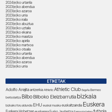
2024(e)ko urtarrila
2023(e)ko abendua
2023(e)ko azaroa
2023(e)ko urria
2023(e)ko iraila
2023(e)ko abuztua
2023(e)ko uztaila
2023(e)ko ekaina
2023(e)ko maiatza
2023(e)ko apirila
2023(e)ko martxoa
2023(e)ko otsaila
2023(e)ko urtarrila
2022(e)ko abendua
2022(e)ko azaroa
2022(e)ko urria
ETIKETAK
Athletic Club
Adolfo Arejita
antzerkia
Athletic
Bermeo
Begoña
bizkaia
Bilbo
Bilboko Eleizbarrutia
bertsolaritza
Euskera
EHU
euskaltzaindia
bizkaiko foru aldundia
euskal musika
futbola
Euskera Hobetzen
euskerea
Eusko Jaurlaritza
Farmazia tartea