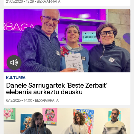
21/05/2026 • 13:29 • BIZKAIA IRRATIA
KULTUREA
Danele Sarriugartek ‘Beste Zerbait’
eleberria aurkeztu deusku
6/12/2025 • 14:00 • BIZKAIA IRRATIA