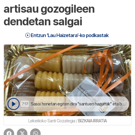
artisau gozogileen
dendetan salgai
Entzun ‘Lau Haizetara’-ko podkastak
Sasoi honetan egiten dira "santuen hazurrak" eta baita "buñueloak" | Lau Haizetara
7:17
Lekeitioko Santi Gozategia /
BIZKAIA IRRATIA