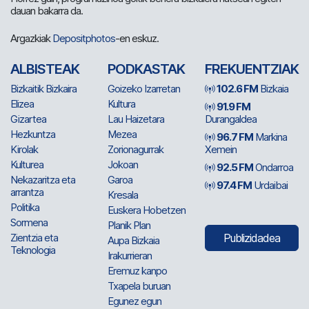
dauan bakarra da.
Argazkiak
Depositphotos
-en eskuz.
ALBISTEAK
PODKASTAK
FREKUENTZIAK
Bizkaitik Bizkaira
Goizeko Izarretan
102.6 FM
Bizkaia
Elizea
Kultura
91.9 FM
Gizartea
Lau Haizetara
Durangaldea
Hezkuntza
Mezea
96.7 FM
Markina
Kirolak
Zorionagurrak
Xemein
Kulturea
Jokoan
92.5 FM
Ondarroa
Nekazaritza eta
Garoa
97.4 FM
Urdaibai
arrantza
Kresala
Politika
Euskera Hobetzen
Sormena
Planik Plan
Zientzia eta
Publizidadea
Aupa Bizkaia
Teknologia
Irakurrieran
Eremuz kanpo
Txapela buruan
Egunez egun