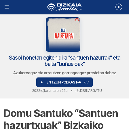
Sasoi honetan egiten dira "santuen hazurrak" eta
baita "buñueloak"
Azukereagaz eta arrautzen gorringoagaz prestetan dabez
ENTZUN PODKAST-A
| 7:17
2022(e)ko urriaren 25a
•
DESKARGATU
Domu Santuko “Santuen
hazurtxuak” Bizkaiko