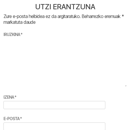
UTZI ERANTZUNA
Zure e-posta helbidea ez da argitaratuko.
Beharrezko eremuak
*
markatuta daude
IRUZKINA
*
IZENA
*
E-POSTA
*