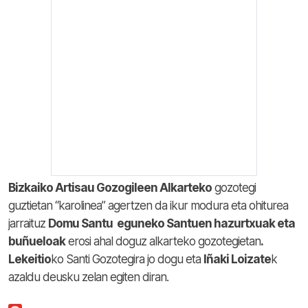
Bizkaiko Artisau Gozogileen Alkarteko
gozotegi
guztietan “karolinea” agertzen da ikur modura eta ohiturea
jarraituz
Domu Santu eguneko Santuen hazurtxuak eta
buñueloak
erosi ahal doguz alkarteko gozotegietan
.
Lekeitio
ko Santi Gozotegira jo dogu eta
Iñaki Loizate
k
azaldu deusku zelan egiten diran.