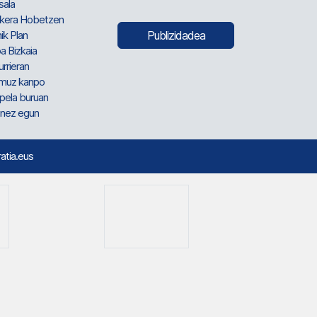
sala
kera Hobetzen
ik Plan
Publizidadea
a Bizkaia
urrieran
muz kanpo
pela buruan
nez egun
ratia.eus