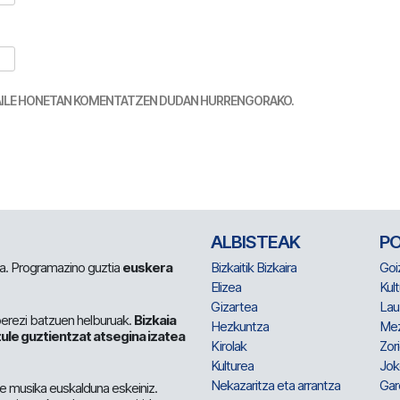
TZAILE HONETAN KOMENTATZEN DUDAN HURRENGORAKO.
ALBISTEAK
P
 da. Programazino guztia
euskera
Bizkaitik Bizkaira
Goi
Elizea
Kult
Gizartea
Lau
berezi batzuen helburuak.
Bizkaia
Hezkuntza
Me
ule guztientzat atsegina izatea
Kirolak
Zor
Kulturea
Jok
Nekazaritza eta arrantza
Gar
e musika euskalduna eskeiniz.