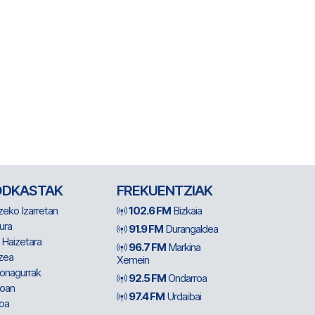
ODKASTAK
FREKUENTZIAK
zeko Izarretan
102.6 FM
Bizkaia
ura
91.9 FM
Durangaldea
 Haizetara
96.7 FM
Markina
zea
Xemein
ionagurrak
92.5 FM
Ondarroa
oan
97.4 FM
Urdaibai
oa