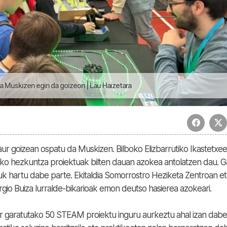
 Muskizen egin da goizeon | Lau Haizetara
ur goizean ospatu da Muskizen. Bilboko Elizbarrutiko Ikastetxe
utako hezkuntza proiektuak bilten dauan azokea antolatzen dau. 
ruk hartu dabe parte. Ekitaldia Somorrostro Heziketa Zentroan e
gio Buiza lurralde-bikarioak emon deutso hasierea azokeari.
har garatutako 50 STEAM proiektu inguru aurkeztu ahal izan dabe