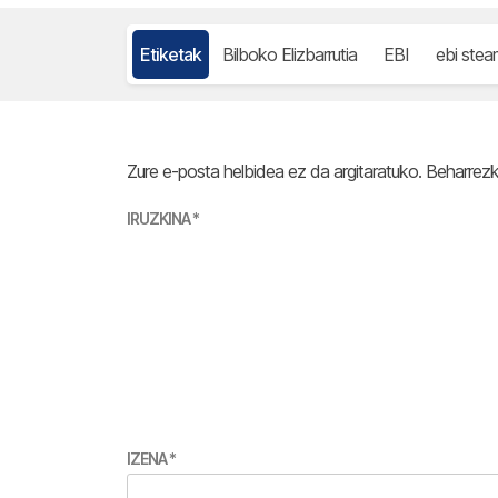
Etiketak
Bilboko Elizbarrutia
EBI
ebi stea
Zure e-posta helbidea ez da argitaratuko.
Beharrez
IRUZKINA
*
IZENA
*