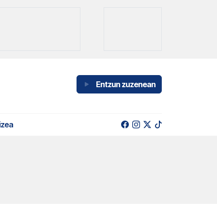
Entzun zuzenean
izea