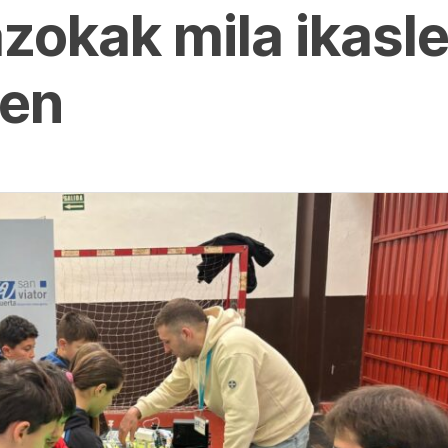
okak mila ikasle 
zen