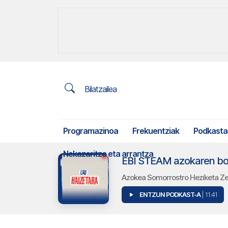
Bilatzailea
Programazinoa
Frekuentziak
Podkasta
Nekazaritza eta arrantza
EBI STEAM azokaren bos
Azokea Somorrostro Heziketa Ze
ENTZUN PODKAST-A
| 11:41