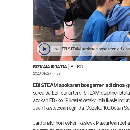
EBI STEAM azokaren bosgarren edizinoa
11:41
BIZKAIA IRRATIA
| BILBO
2026/01/22 • 14:39
EBI STEAM azokaren bosgarren edizinoa
ga
sarea da EBI, eta urtero, STEAM diziplinei lot
azokan EBI-ko 19 ikastetxetako mila ikasle ingu
Juan Ikastetxean egin da. Goizeko 10:00etan Ser
Jardunaldi honi esker, ikasleek ikasturtean ze