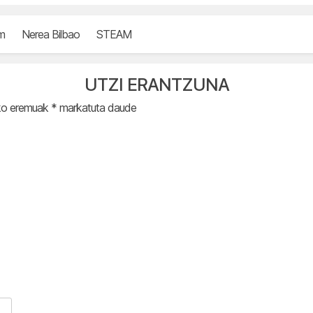
m
Nerea Bilbao
STEAM
UTZI ERANTZUNA
ko eremuak
*
markatuta daude