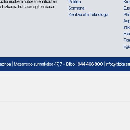
 guztia euskera hutsean emitiduten
Politika
Kre
a bizkaiera hutsean egiten dauan
Sormena
Eus
Zientzia eta Teknologia
Plan
Aup
Irak
Ere
Txa
Egu
mazinoa
| Mazarredo zumarkalea 47, 7 – Bilbo |
944 466 800
| info@bizkaiair