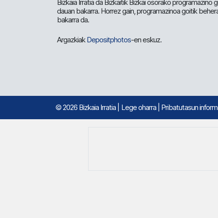
Bizkaia Irratia da Bizkaitik Bizkai osorako programazino
dauan bakarra. Horrez gain, programazinoa goitik beher
bakarra da.
Argazkiak
Depositphotos
-en eskuz.
© 2026 Bizkaia Irratia
|
Lege oharra
|
Pribatutasun infor