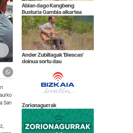
Abian dago Kangbeng
Busturia Gambia alkartea
Ander Zubillagak ‘Biescas’
doinua sortu dau
en
Gaurko
ta San
Zorionagurrak
z,