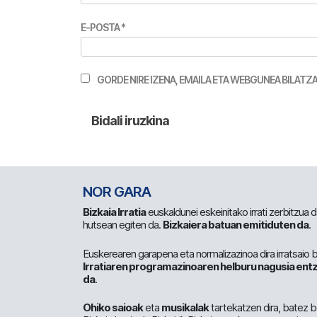
E-POSTA
*
GORDE NIRE IZENA, EMAILA ETA WEBGUNEA BILA
NOR GARA
Bizkaia Irratia
euskaldunei eskeinitako irrati zerbitzua
hutsean egiten da.
Bizkaiera batuan emitiduten da
.
Euskerearen garapena eta normalizazinoa dira irratsaio 
Irratiaren programazinoaren helburu nagusia entz
da
.
Ohiko saioak
eta
musikalak
tartekatzen dira, batez b