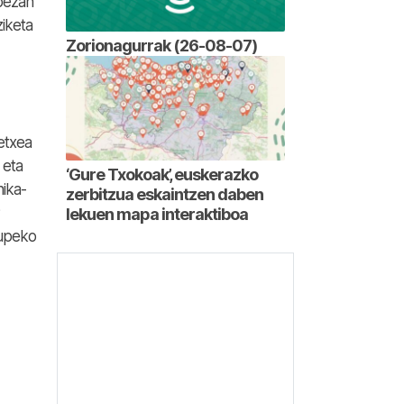
abezan
ziketa
Zorionagurrak (26-08-07)
etxea
 eta
‘Gure Txokoak’, euskerazko
nika-
zerbitzua eskaintzen daben
lekuen mapa interaktiboa
dupeko