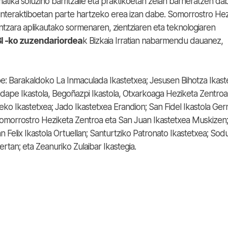
tematika soluzino barritzaile eta praktikoetan zelan barneratzen d
er interaktiboetan parte hartzeko erea izan dabe. Somorrostro He
ntzara aplikautako sormenaren, zientziaren eta teknologiaren
BI -ko zuzendariordea
k Bizkaia Irratian nabarmendu dauanez,
e: Barakaldoko La Inmaculada Ikastetxea; Jesusen Bihotza Ikast
dape Ikastola, Begoñazpi Ikastola, Otxarkoaga Heziketa Zentroa
rteko Ikastetxea; Jado Ikastetxea Erandion; San Fidel Ikastola Ger
omorrostro Heziketa Zentroa eta San Juan Ikastetxea Muskizen;
Felix Ikastola Ortuellan; Santurtziko Patronato Ikastetxea; So
rtan; eta Zeanuriko Zulaibar Ikastegia.