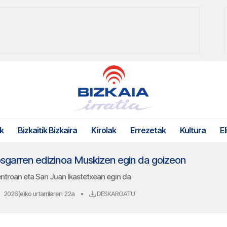
k
Bizkaitik Bizkaira
Kirolak
Errezetak
Kultura
El
garren edizinoa Muskizen egin da goizeon
ntroan eta San Juan Ikastetxean egin da
2026(e)ko urtarrilaren 22a
•
DESKARGATU