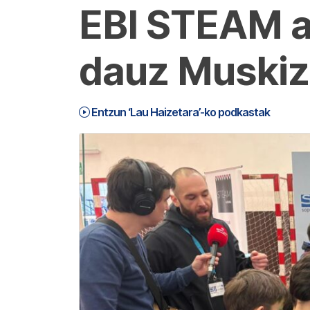
EBI STEAM az
dauz Muski
Entzun ‘Lau Haizetara’-ko podkastak