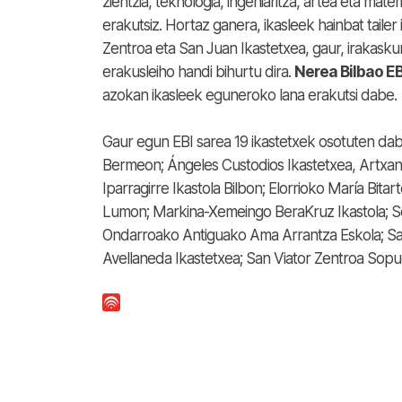
zientzia, teknologia, ingeniaritza, artea eta ma
erakutsiz. Hortaz ganera, ikasleek hainbat tail
Zentroa eta San Juan Ikastetxea, gaur, irakasku
erakusleiho handi bihurtu dira.
Nerea Bilbao E
azokan ikasleek eguneroko lana erakutsi dabe.
Gaur egun EBI sarea 19 ikastetxek osotuten dab
Bermeon; Ángeles Custodios Ikastetxea, Artxan
Iparragirre Ikastola Bilbon; Elorrioko María Bita
Lumon; Markina-Xemeingo BeraKruz Ikastola; S
Ondarroako Antiguako Ama Arrantza Eskola; San 
Avellaneda Ikastetxea; San Viator Zentroa Sopue