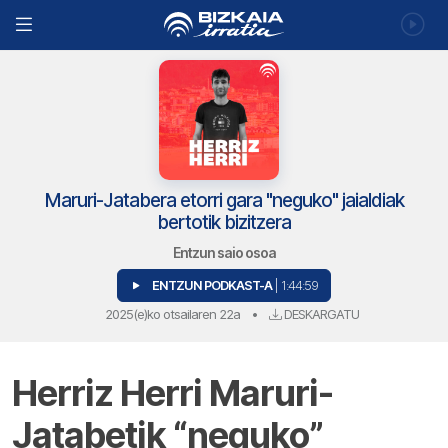
Maruri-Jatabera etorri gara "neguko" jaialdiak
bertotik bizitzera
Entzun saio osoa
ENTZUN PODKAST-A
| 1:44:59
2025(e)ko otsailaren 22a
•
DESKARGATU
Herriz Herri Maruri-
Jatabetik “neguko”