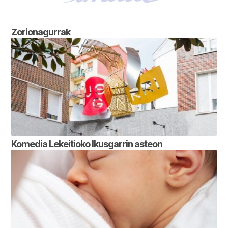
Zorionagurrak
Komedia Lekeitioko Ikusgarrin asteon