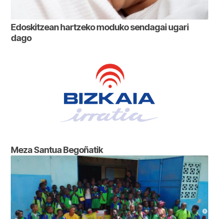
Edoskitzean hartzeko moduko sendagai ugari
dago
Meza Santua Begoñatik