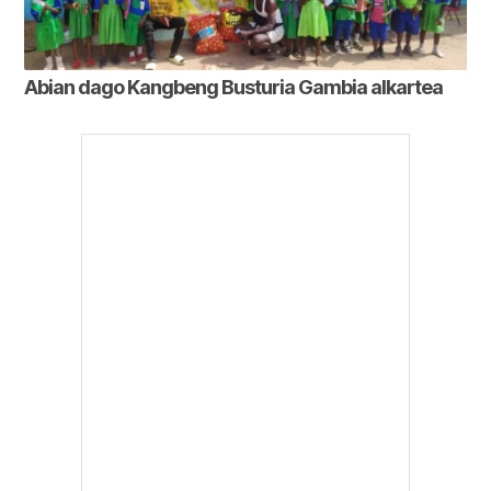
Abian dago Kangbeng Busturia Gambia alkartea