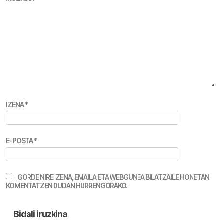
IZENA
*
E-POSTA
*
GORDE NIRE IZENA, EMAILA ETA WEBGUNEA BILATZAILE HONETAN
KOMENTATZEN DUDAN HURRENGORAKO.