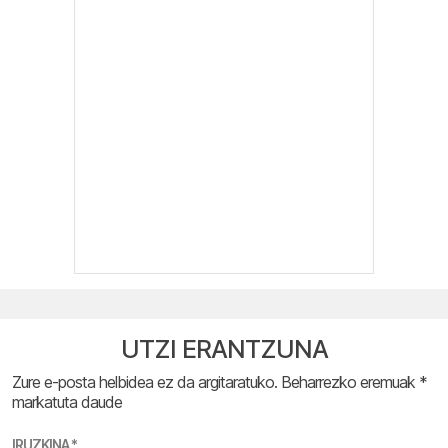
UTZI ERANTZUNA
Zure e-posta helbidea ez da argitaratuko.
Beharrezko eremuak
*
markatuta daude
IRUZKINA
*