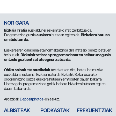
NOR GARA
Bizkaia Irratia
euskaldunei eskeinitako irrati zerbitzua da.
Programazino guztia
euskera
hutsean egiten da.
Bizkaiera batuan
emitiduten da
.
Euskerearen garapena eta normalizazinoa dira irratsaio berezi batzuen
helburuak.
Bizkaia Irratiaren programazinoaren helburu nagusia
entzule guztientzat atsegina izatea da
.
Ohiko saioak
eta
musikalak
tartekatzen dira, batez be musika
euskalduna eskeiniz. Bizkaia Irratia da Bizkaitik Bizkai osorako
programazino guztia euskera hutsean emitiduten dauan bakarra.
Horrez gain, programazinoa goitik behera bizkaiera hutsean egiten
dauan bakarra da.
Argazkiak
Depositphotos
-en eskuz.
ALBISTEAK
PODKASTAK
FREKUENTZIAK