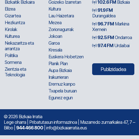
Bizkaitik Bizkaira
Goizeko Izarretan
102.6 FM
Bizkaia
Elizea
Kultura
91.9 FM
Gizartea
Lau Haizetara
Durangaldea
Hezkuntza
Mezea
96.7 FM
Markina
Kirolak
Zorionagurrak
Xemein
Kulturea
Jokoan
92.5 FM
Ondarroa
Nekazaritza eta
Garoa
97.4 FM
Urdaibai
arrantza
Kresala
Politika
Euskera Hobetzen
Sormena
Planik Plan
Zientzia eta
Publizidadea
Aupa Bizkaia
Teknologia
Irakurrieran
Eremuz kanpo
Txapela buruan
Egunez egun
© 2026 Bizkaia Irratia
Lege oharra
|
Pribatutasun informazinoa
| Mazarredo zumarkalea 47, 7 –
Bilbo |
944 466 800
| info@bizkaiairratia.eus