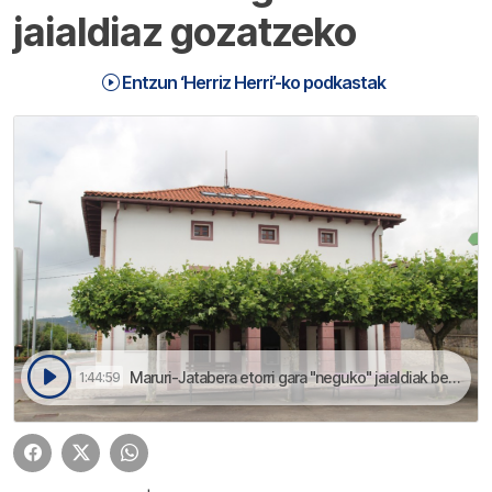
jaialdiaz gozatzeko
Entzun ‘Herriz Herri’-ko podkastak
Maruri-Jatabera etorri gara "neguko" jaialdiak bertotik bizitzera | Herriz Herri
1:44:59