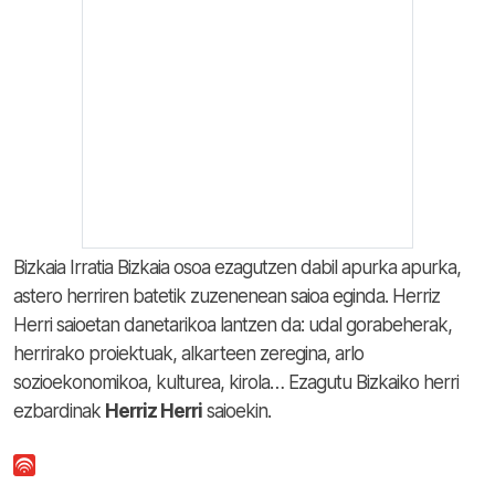
Bizkaia Irratia Bizkaia osoa ezagutzen dabil apurka apurka,
astero herriren batetik zuzenenean saioa eginda. Herriz
Herri saioetan danetarikoa lantzen da: udal gorabeherak,
herrirako proiektuak, alkarteen zeregina, arlo
sozioekonomikoa, kulturea, kirola… Ezagutu Bizkaiko herri
ezbardinak
Herriz Herri
saioekin.