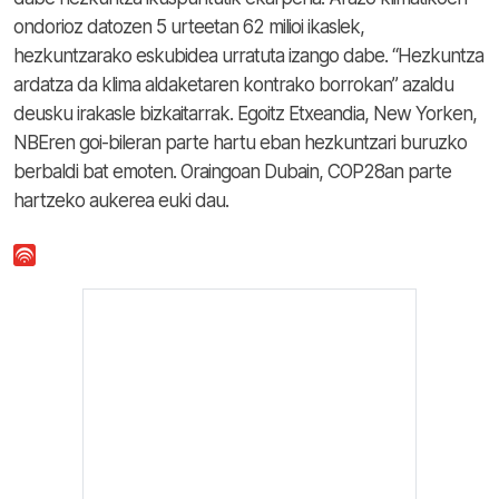
ondorioz datozen 5 urteetan 62 milioi ikaslek,
hezkuntzarako eskubidea urratuta izango dabe. “Hezkuntza
ardatza da klima aldaketaren kontrako borrokan” azaldu
deusku irakasle bizkaitarrak. Egoitz Etxeandia, New Yorken,
NBEren goi-bileran parte hartu eban hezkuntzari buruzko
berbaldi bat emoten. Oraingoan Dubain, COP28an parte
hartzeko aukerea euki dau.