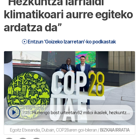
“Hezkuntza larrialdi
klimatikoari aurre egiteko
ardatza da”
Entzun ‘Goizeko Izarretan’-ko podkastak
Hurrengo bost urteetan 62 milioi ikaslek, hezkuntzarako eskubidea urratuta izango dabe | Goizeko Izarretan
7:35
Egoitz Etxeandia, Dubain, COP28aren goi-bileran /
BIZKAIA IRRATIA