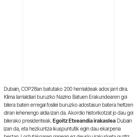
Dubain, COP28an batutako 200 herrialdeak ados jarri dira.
Klima larrialdiari buruzko Nazino Batuen Erakundearen goi
bilera baten erregai fosilei buruzko adostasun batera heltzen
diran lehenengo aldia izan da. Akordio historikotzat jo dau goi
bilerako presidenteak.
Egoitz Etxeandia irakaslea
Dubain
izan da, eta hezkuntza ikuspuntutik egin dau ekarpena
bertan. Lortutakoaren ganean ez deusku irakurketa guztiz