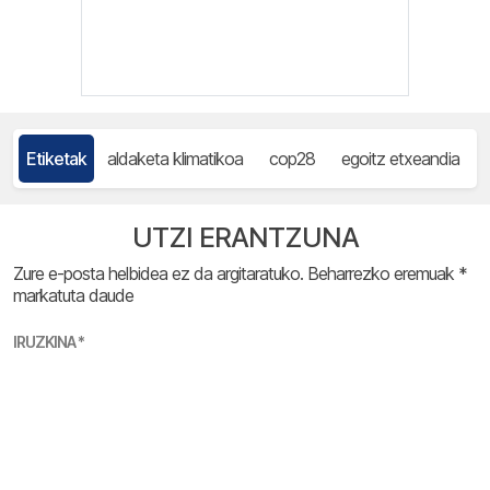
Etiketak
aldaketa klimatikoa
cop28
egoitz etxeandia
UTZI ERANTZUNA
Zure e-posta helbidea ez da argitaratuko.
Beharrezko eremuak
*
markatuta daude
IRUZKINA
*