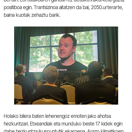
positiboa egin. Trantsizinoa aitatzen da bai, 2050.urterarte,
baina kuotak zehaztu barik.
Holako bilera baten lehenengoz emoten jako ahotsa
hezkuntzari. Etxeandiak eta munduko beste 17 kidek egin
dabe hezkuntza ikuspuntutik ekarpena. Arazo klimatikoen