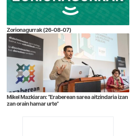
Zorionagurrak (26-08-07)
Mikel Mazkiaran: “Eraberean sarea aitzindaria izan
zan orain hamar urte”