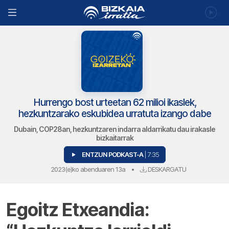
Hurrengo bost urteetan 62 milioi ikaslek,
hezkuntzarako eskubidea urratuta izango dabe
Dubain, COP28an, hezkuntzaren indarra aldarrikatu dau irakasle
bizkaitarrak
ENTZUN PODKAST-A
| 7:35
2023(e)ko abenduaren 13a
•
DESKARGATU
Egoitz Etxeandia: