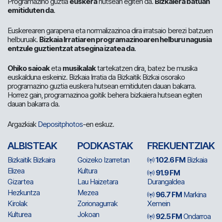
Programazino guztia
euskera
hutsean egiten da.
Bizkaiera batuan
emitiduten da
.
Euskerearen garapena eta normalizazinoa dira irratsaio berezi batzuen
helburuak.
Bizkaia Irratiaren programazinoaren helburu nagusia
entzule guztientzat atsegina izatea da
.
Ohiko saioak
eta
musikalak
tartekatzen dira, batez be musika
euskalduna eskeiniz. Bizkaia Irratia da Bizkaitik Bizkai osorako
programazino guztia euskera hutsean emitiduten dauan bakarra.
Horrez gain, programazinoa goitik behera bizkaiera hutsean egiten
dauan bakarra da.
Argazkiak
Depositphotos
-en eskuz.
ALBISTEAK
PODKASTAK
FREKUENTZIAK
Bizkaitik Bizkaira
Goizeko Izarretan
102.6 FM
Bizkaia
Elizea
Kultura
91.9 FM
Gizartea
Lau Haizetara
Durangaldea
Hezkuntza
Mezea
96.7 FM
Markina
Kirolak
Zorionagurrak
Xemein
Kulturea
Jokoan
92.5 FM
Ondarroa