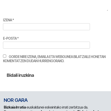
IZENA
*
E-POSTA
*
GORDE NIRE IZENA, EMAILA ETA WEBGUNEA BILATZAILE HONETAN
KOMENTATZEN DUDAN HURRENGORAKO.
NOR GARA
Bizkaia Irratia
euskaldunei eskeinitako irrati zerbitzua da.