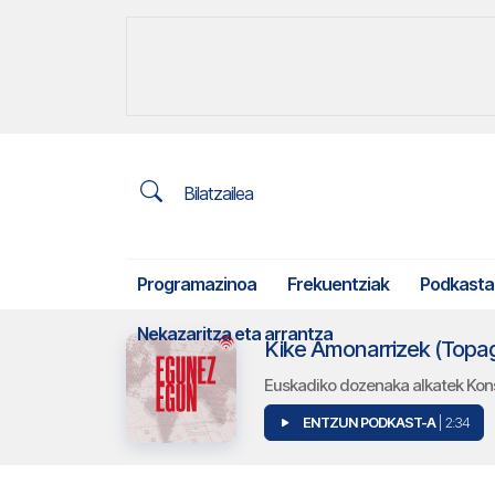
Bilatzailea
Programazinoa
Frekuentziak
Podkasta
Nekazaritza eta arrantza
Euskadiko dozenaka alkatek Kons
ENTZUN PODKAST-A
| 2:34