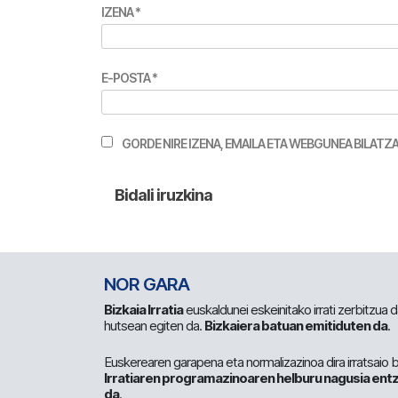
IZENA
*
E-POSTA
*
GORDE NIRE IZENA, EMAILA ETA WEBGUNEA BILA
NOR GARA
Bizkaia Irratia
euskaldunei eskeinitako irrati zerbitzua
hutsean egiten da.
Bizkaiera batuan emitiduten da
.
Euskerearen garapena eta normalizazinoa dira irratsaio 
Irratiaren programazinoaren helburu nagusia entz
da
.