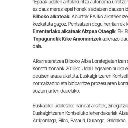
“Epaiak udalen antolakuntza autonomia urratze
ez dauz merezi epai honek isladatzen dauzen i
Bilboko alkateak.
Aburtok EAJko alkateen izene
kezkatuta gagoz. Pentsatzen dogu herritarrek
Errenteriako alkateak Aizpea Otaegik
. EH B
Topagunetik Kike Amonarrizek
adierazo dau 
dala.
Alkarretaratzea Bilboko Albia Lorategietan izan
Konstituzionalak 2016ko Udal Legearen aurka e
deutsen araua ukatuta. Euskalgintzaren Kontseil
normalizazino eta bizibarritze prozesuaren kont
auzitan jarten dauelako.
Euskadiko udaletako hainbat alkatek, zinegotzi
Euskalgintzaren Kontseiluko lehendakariak Alizia 
Arrigorriaga, Bilbo, Basauri, Durango, Galdakao,