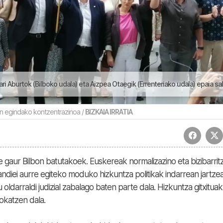
k (Bilboko udala) eta Aizpea Otaegik (Errenteriako udala) epaia salatu dabe | Egunez e
an egindako kontzentrazinoa /
BIZKAIA IRRATIA
e gaur Bilbon batutakoek. Euskereak normalizazino eta bizibarrit
ndiei aurre egiteko moduko hizkuntza politikak indarrean jartze
ldarraldi judizial zabalago baten parte dala. Hizkuntza gitxituak
okatzen dala.