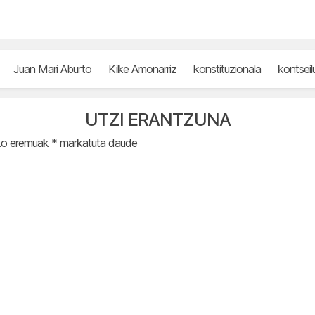
Juan Mari Aburto
Kike Amonarriz
konstituzionala
kontseil
UTZI ERANTZUNA
ko eremuak
*
markatuta daude