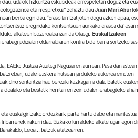
n dau, udalok hizkuntza eskubideak errespetetan doguz eta eu
deologizazinoa eta mespretxua” zehaztu dau
Juan Mari Aburto
an berba egin dau. “Eraso larritzat joten dogu azken epaia, os
 kontsentsuz eregindako kontsentsuen aurkako erasoa da” esan
ilduko alkateen bozeroalea izan da Otaegi.
Euskaltzaleen
erabagi judizialen oldarraldiaren kontra bide barria sortzeko sas
 da, EAEko Justizia Auzitegi Nagusiaren aurrean. Pasa dan astean
batzi eban, udalei euskera hutsean jarduteko aukerea emoten
uak dino sententzia hau bereziki kezkagarria dala. Batetik euske
ra doalako eta bestetik herritarren zein udalen erabagiteko aha
k eta euskalgintzako ordezkarik parte hartu dabe eta manifestua
Iribarrenek irakurri dau. Bizkaiko lurraldeko alkate ugari egon di
 Barakaldo, Leioa… batzuk aitatzearren.