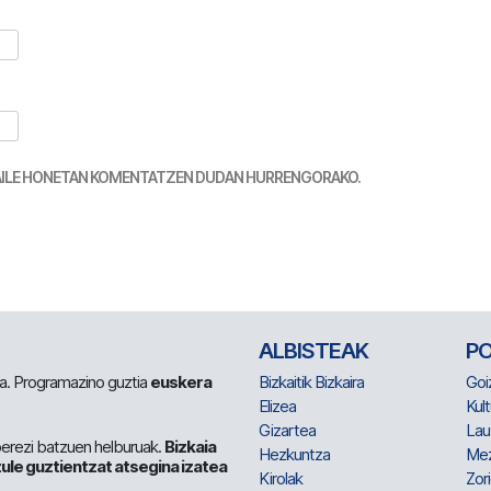
TZAILE HONETAN KOMENTATZEN DUDAN HURRENGORAKO.
ALBISTEAK
P
 da. Programazino guztia
euskera
Bizkaitik Bizkaira
Goi
Elizea
Kult
Gizartea
Lau
berezi batzuen helburuak.
Bizkaia
Hezkuntza
Me
ule guztientzat atsegina izatea
Kirolak
Zor