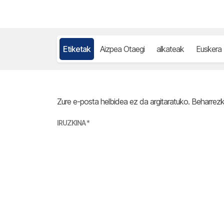
Etiketak
Aizpea Otaegi
alkateak
Euskera
Zure e-posta helbidea ez da argitaratuko.
Beharrez
IRUZKINA
*