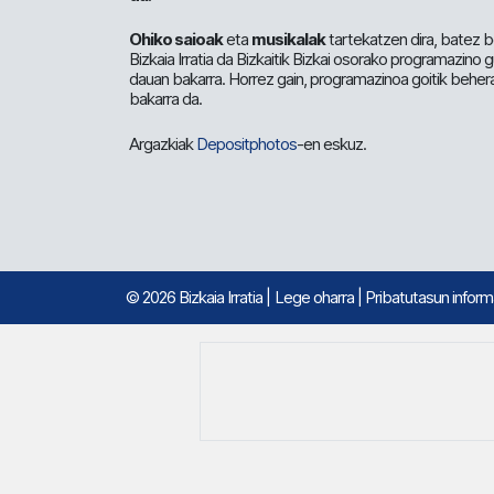
Ohiko saioak
eta
musikalak
tartekatzen dira, batez b
Bizkaia Irratia da Bizkaitik Bizkai osorako programazino
dauan bakarra. Horrez gain, programazinoa goitik beher
bakarra da.
Argazkiak
Depositphotos
-en eskuz.
© 2026 Bizkaia Irratia
|
Lege oharra
|
Pribatutasun infor