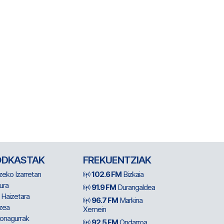
ODKASTAK
FREKUENTZIAK
zeko Izarretan
102.6 FM
Bizkaia
ura
91.9 FM
Durangaldea
 Haizetara
96.7 FM
Markina
zea
Xemein
ionagurrak
92.5 FM
Ondarroa