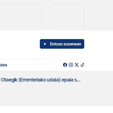
Entzun zuzenean
izea
Kike Amonarrizek (Topagunea), Juan Mari Aburtok (Bilboko udala) eta Aizpea Otaegik (Errenteriako udala) epaia salatu dabe