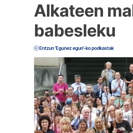
Alkateen mak
babesleku
Entzun ‘Egunez egun’-ko podkastak