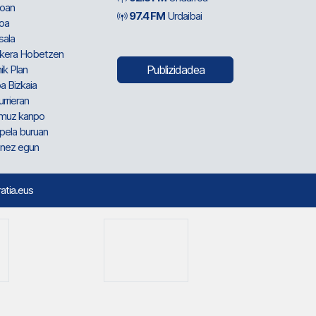
oan
97.4 FM
Urdaibai
oa
sala
kera Hobetzen
ik Plan
Publizidadea
a Bizkaia
urrieran
muz kanpo
pela buruan
nez egun
ratia.eus