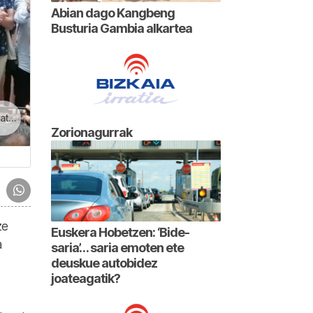
Abian dago Kangbeng
Busturia Gambia alkartea
gun
Zorionagurrak
ze
Euskera Hobetzen: ‘Bide-
a
saria’… saria emoten ete
deuskue autobidez
joateagatik?