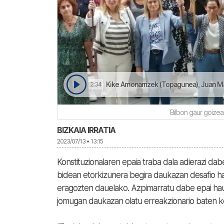
Kike Amonarrizek (Topagunea), Juan Mari Aburto
2:34
Bilbon gaur goize
BIZKAIA IRRATIA
2023/07/13 • 13:15
Konstituzionalaren epaia traba dala adierazi dab
bidean etorkizunera begira daukazan desafio ha
eragozten dauelako. Azpimarratu dabe epai hau o
jomugan daukazan olatu erreakzionario baten k