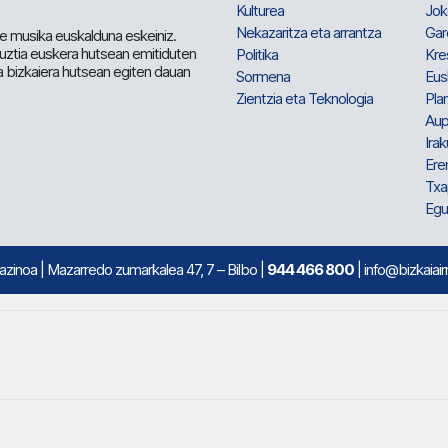
Kulturea
Jok
Nekazaritza eta arrantza
Gar
e musika euskalduna eskeiniz.
 guztia euskera hutsean emitiduten
Politika
Kre
a bizkaiera hutsean egiten dauan
Sormena
Eus
Zientzia eta Teknologia
Plan
Aup
Irak
Ere
Txa
Egu
mazinoa
| Mazarredo zumarkalea 47, 7 – Bilbo |
944 466 800
| info@bizkaiair