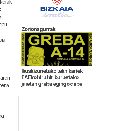
skerak
k
o
 dau
Zorionagurrak
oia
Ikuskizunetako teknikariek
EAEko hiru hiriburuetako
raren
jaietan greba egingo dabe
lmena
ra.