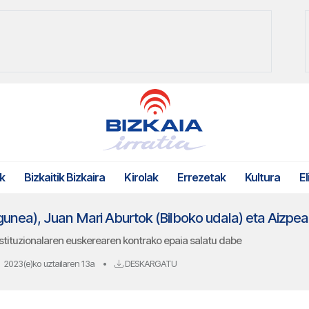
k
Bizkaitik Bizkaira
Kirolak
Errezetak
Kultura
El
tituzionalaren euskerearen kontrako epaia salatu dabe
2023(e)ko uztailaren 13a
•
DESKARGATU