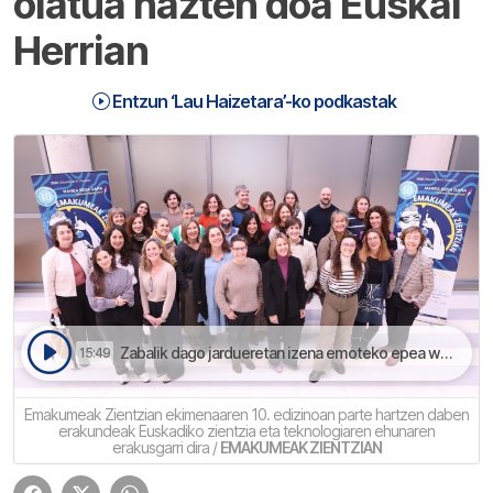
olatua hazten doa Euskal
Herrian
Entzun ‘Lau Haizetara’-ko podkastak
Zabalik dago jardueretan izena emoteko epea www.emakumeakzientzian.eus webgunean | Lau Haizetara
15:49
Emakumeak Zientzian ekimenaaren 10. edizinoan parte hartzen daben
erakundeak Euskadiko zientzia eta teknologiaren ehunaren
erakusgarri dira /
EMAKUMEAK ZIENTZIAN