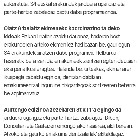
aukeratuta, 34 euskal erakundek jarduera ugarigaz eta
parte-hartze zabalagaz osotu dabe programazinoa.
Olatz Arbelaitz ekimeneko koordinazino taldeko
kidea
k Bizkaia Irratian azaldu dauanez, hasieran bost
erakunderen arteko ekimen lez hasi bazan be, gaur egun
34 erakundek sinatzen dabe programea. Helburua
hasieratik bera izan da: emakumeek zientziari egiten deutsien
ekarpena ikusi eragitea. Halanda be, urteakaz, ekimenaren
ikuspegia zabaldu egin da, zientzian dabilzan
emakumeentzat ingurune bizigarriagoak sortzearen beharra
be azpimarratuz.
Aurtengo edizinoa zezeilaren 3tik 11ra egingo da
,
jarduera ugarigaz eta parte-hartze zabalagaz. Bilbon,
Donostian eta Gasteizen emongo jako hasierea, aldi berean,
‘Atzoko eta gaurko emakume zientzialariak’ ekitaldiagaz.