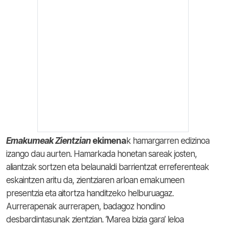
Emakumeak Zientzian
ekimena
k hamargarren edizinoa
izango dau aurten. Hamarkada honetan sareak josten,
aliantzak sortzen eta belaunaldi barrientzat erreferenteak
eskaintzen aritu da, zientziaren arloan emakumeen
presentzia eta aitortza handitzeko helburuagaz.
Aurrerapenak aurrerapen, badagoz hondino
desbardintasunak zientzian. ‘Marea bizia gara’ leloa