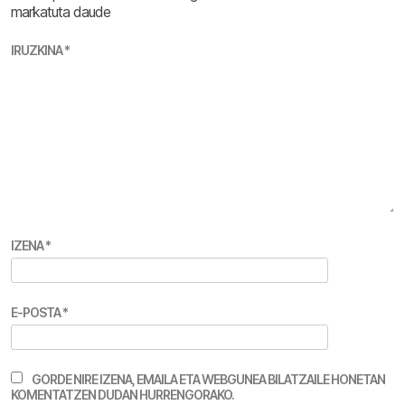
markatuta daude
IRUZKINA
*
IZENA
*
E-POSTA
*
GORDE NIRE IZENA, EMAILA ETA WEBGUNEA BILATZAILE HONETAN
KOMENTATZEN DUDAN HURRENGORAKO.