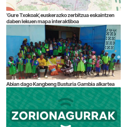
‘Gure Txokoak’, euskerazko zerbitzua eskaintzen
daben lekuen mapa interaktiboa
Abian dago Kangbeng Busturia Gambia alkartea