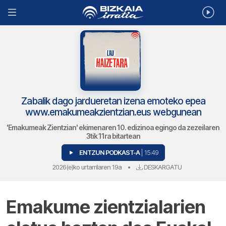
Zabalik dago jardueretan izena emoteko epea
www.emakumeakzientzian.eus webgunean
'Emakumeak Zientzian' ekimenaren 10. edizinoa egingo da zezeilaren
3tik 11ra bitartean
ENTZUN PODKAST-A
| 15:49
2026(e)ko urtarrilaren 19a
•
DESKARGATU
Emakume zientzialarien