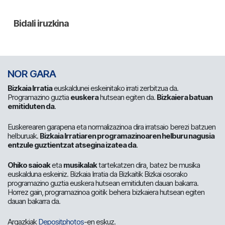
NOR GARA
Bizkaia Irratia
euskaldunei eskeinitako irrati zerbitzua da.
Programazino guztia
euskera
hutsean egiten da.
Bizkaiera batuan
emitiduten da
.
Euskerearen garapena eta normalizazinoa dira irratsaio berezi batzuen
helburuak.
Bizkaia Irratiaren programazinoaren helburu nagusia
entzule guztientzat atsegina izatea da
.
Ohiko saioak
eta
musikalak
tartekatzen dira, batez be musika
euskalduna eskeiniz. Bizkaia Irratia da Bizkaitik Bizkai osorako
programazino guztia euskera hutsean emitiduten dauan bakarra.
Horrez gain, programazinoa goitik behera bizkaiera hutsean egiten
dauan bakarra da.
Argazkiak
Depositphotos
-en eskuz.