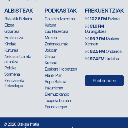
ALBISTEAK
PODKASTAK
FREKUENTZIAK
Bizkaitik Bizkaira
Goizeko Izarretan
102.6 FM
Bizkaia
Elizea
Kultura
91.9 FM
Gizartea
Lau Haizetara
Durangaldea
Hezkuntza
Mezea
96.7 FM
Markina
Kirolak
Zorionagurrak
Xemein
Kulturea
Jokoan
92.5 FM
Ondarroa
Nekazaritza eta
Garoa
97.4 FM
Urdaibai
arrantza
Kresala
Politika
Euskera Hobetzen
Sormena
Planik Plan
Zientzia eta
Publizidadea
Aupa Bizkaia
Teknologia
Irakurrieran
Eremuz kanpo
Txapela buruan
Egunez egun
© 2026 Bizkaia Irratia