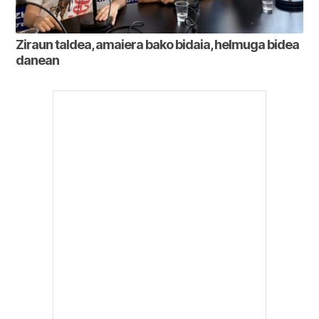
Ziraun taldea, amaiera bako bidaia, helmuga bidea
danean