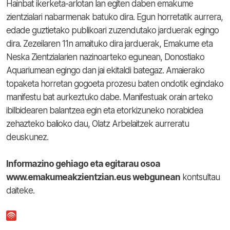
Hainbat ikerketa-arlotan lan egiten daben emakume
zientzialari nabarmenak batuko dira. Egun horretatik aurrera,
edade guztietako publikoari zuzendutako jarduerak egingo
dira. Zezeilaren 11n amaituko dira jarduerak, Emakume eta
Neska Zientzialarien nazinoarteko egunean, Donostiako
Aquariumean egingo dan jai ekitaldi bategaz. Amaierako
topaketa horretan gogoeta prozesu baten ondotik egindako
manifestu bat aurkeztuko dabe. Manifestuak orain arteko
ibilbidearen balantzea egin eta etorkizuneko norabidea
zehazteko balioko dau, Olatz Arbelaitzek aurreratu
deuskunez.
Informazino gehiago eta egitarau osoa
www.emakumeakzientzian.eus webgunean
kontsultau
daiteke.