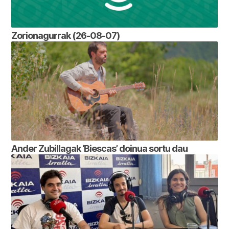
Zorionagurrak (26-08-07)
Ander Zubillagak ‘Biescas’ doinua sortu dau