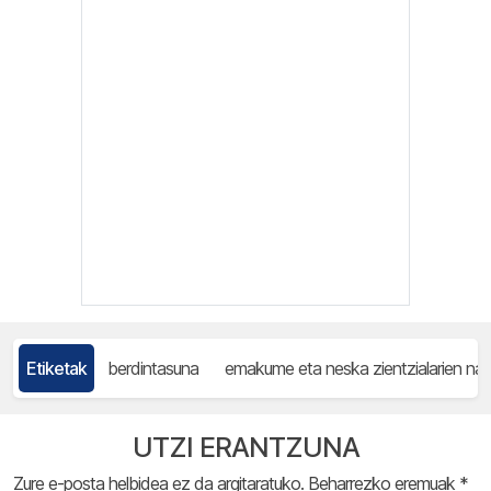
Etiketak
berdintasuna
emakume eta neska zientzialarien na
UTZI ERANTZUNA
Zure e-posta helbidea ez da argitaratuko.
Beharrezko eremuak
*