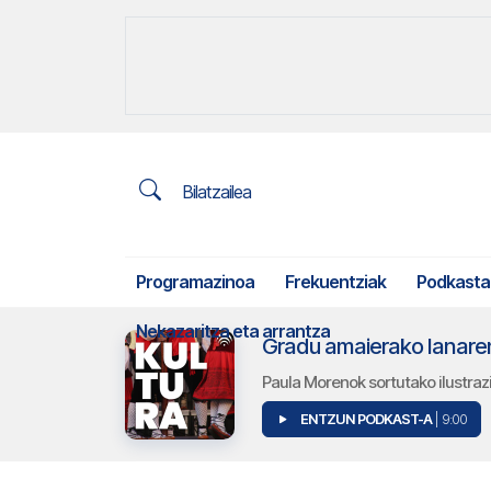
Bilatzailea
Programazinoa
Frekuentziak
Podkasta
Nekazaritza eta arrantza
Gradu amaierako lanare
Paula Morenok sortutako ilustra
ENTZUN PODKAST-A
| 9:00