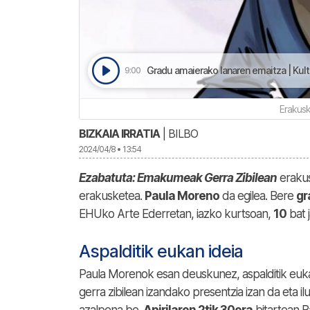
Gradu amaierako lanaren emaitza | Kult
9:00
Erakus
BIZKAIA IRRATIA
| BILBO
2024/04/8 • 13:54
Ezabatuta: Emakumeak Gerra Zibilean
erakus
erakusketea.
Paula Moreno
da egilea. Bere
gr
EHUko Arte Ederretan, iazko kurtsoan,
10
bat j
Aspalditik eukan ideia
Paula Morenok esan deuskunez, aspalditik euk
gerra zibilean izandako presentzia izan da eta i