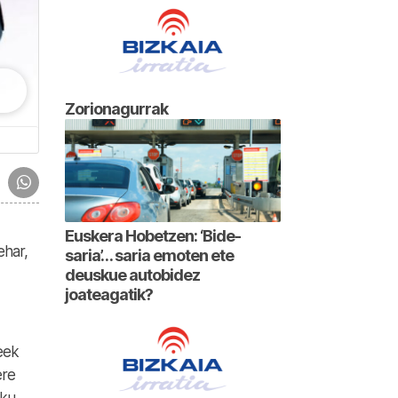
Zorionagurrak
Euskera Hobetzen: ‘Bide-
ehar,
saria’… saria emoten ete
deuskue autobidez
joateagatik?
eek
ere