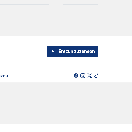
Entzun zuzenean
izea