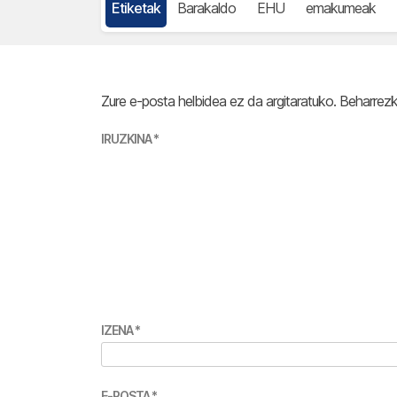
Etiketak
Barakaldo
EHU
emakumeak
Zure e-posta helbidea ez da argitaratuko.
Beharrez
IRUZKINA
*
IZENA
*
E-POSTA
*