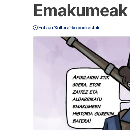
Emakumeak Ge
Entzun ‘Kultura’-ko podkastak