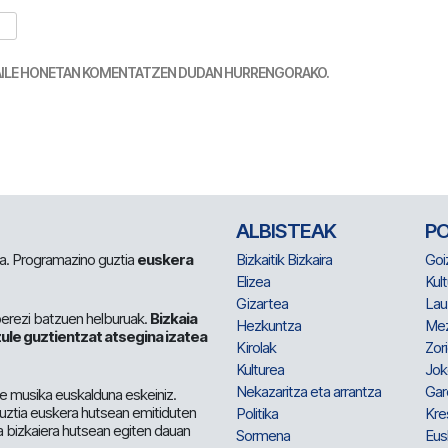
TZAILE HONETAN KOMENTATZEN DUDAN HURRENGORAKO.
ALBISTEAK
P
 da. Programazino guztia
euskera
Bizkaitik Bizkaira
Goi
Elizea
Kult
Gizartea
Lau
berezi batzuen helburuak.
Bizkaia
Hezkuntza
Me
ule guztientzat atsegina izatea
Kirolak
Zor
Kulturea
Jok
Nekazaritza eta arrantza
Gar
e musika euskalduna eskeiniz.
 guztia euskera hutsean emitiduten
Politika
Kre
a bizkaiera hutsean egiten dauan
Sormena
Eus