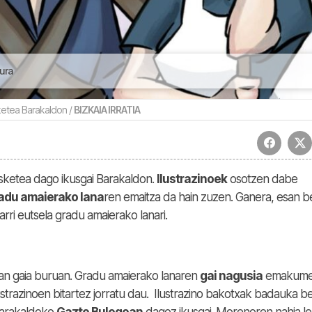
ura
ketea Barakaldon /
BIZKAIA IRRATIA
ketea dago ikusgai Barakaldon.
Ilustrazinoek
osotzen dabe
adu amaierako lana
ren emaitza da hain zuzen. Ganera, esan b
arri eutsela gradu amaierako lanari.
an gaia buruan. Gradu amaierako lanaren
gai nagusia
emakum
lustrazinoen bitartez jorratu dau. Ilustrazino bakotxak badauka b