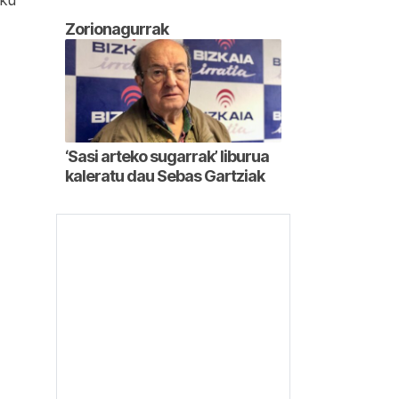
eku
Zorionagurrak
‘Sasi arteko sugarrak’ liburua
kaleratu dau Sebas Gartziak