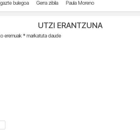
gazte bulegoa
Gerra zibila
Paula Moreno
UTZI ERANTZUNA
ko eremuak
*
markatuta daude