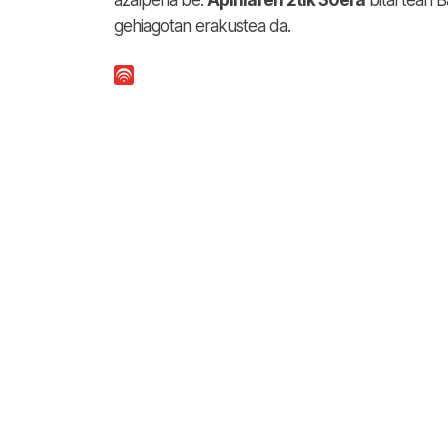
azalpena be.
Apirilaren 2tik 30era
bitartean 
gehiagotan erakustea da.