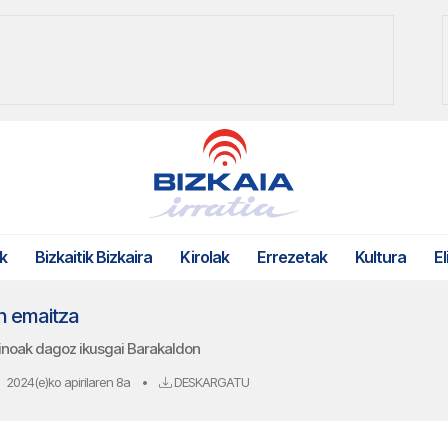
k
Bizkaitik Bizkaira
Kirolak
Errezetak
Kultura
El
n emaitza
zinoak dagoz ikusgai Barakaldon
2024(e)ko apirilaren 8a
•
DESKARGATU