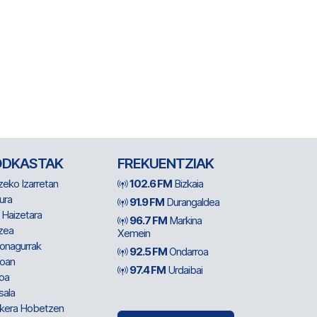
ODKASTAK
FREKUENTZIAK
zeko Izarretan
102.6 FM
Bizkaia
ura
91.9 FM
Durangaldea
 Haizetara
96.7 FM
Markina
zea
Xemein
ionagurrak
92.5 FM
Ondarroa
oan
97.4 FM
Urdaibai
oa
sala
kera Hobetzen