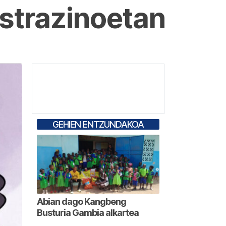
strazinoetan
GEHIEN ENTZUNDAKOA
Abian dago Kangbeng
Busturia Gambia alkartea