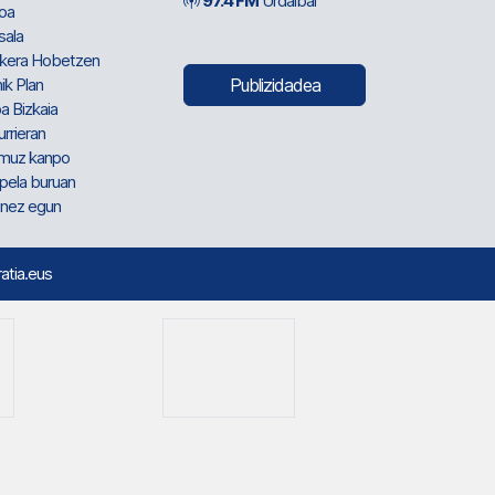
97.4 FM
Urdaibai
oa
sala
kera Hobetzen
ik Plan
Publizidadea
a Bizkaia
urrieran
muz kanpo
pela buruan
nez egun
ratia.eus