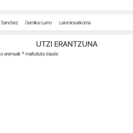
o Sanchez
Gernika-Lumo
Leiomiosarkoma
UTZI ERANTZUNA
ko eremuak
*
markatuta daude