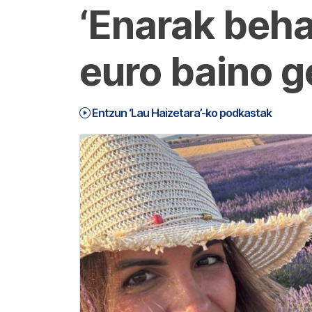
‘Enarak beha
euro baino g
Entzun ‘Lau Haizetara’-ko podkastak