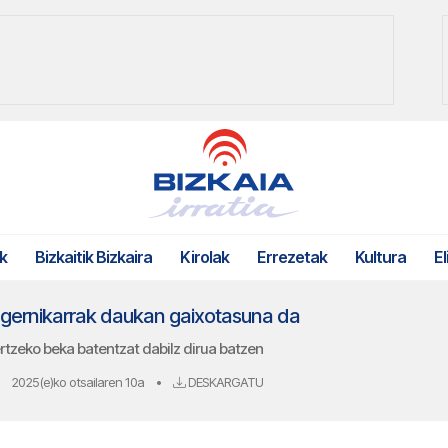
k
Bizkaitik Bizkaira
Kirolak
Errezetak
Kultura
El
gernikarrak daukan gaixotasuna da
tzeko beka batentzat dabilz dirua batzen
2025(e)ko otsailaren 10a
•
DESKARGATU