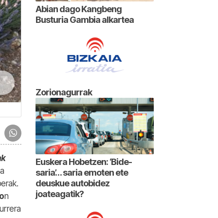
Abian dago Kangbeng
Busturia Gambia alkartea
Zorionagurrak
ak
Euskera Hobetzen: ‘Bide-
ma
saria’… saria emoten ete
deuskue autobidez
erak.
joateagatik?
ro
n
urrera