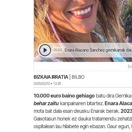
Enara Alacano Sanchez gernikarrak dau
20:02
En
BIZKAIA IRRATIA
| BILBO
2025/02/10 • 13:35
10.000 euro baino gehiago
batu dira Gernik
behar zaitu
kanpainaren bitartez.
Enara Alac
mota bat dala esan deusku Enarak berak.
2023
Gaixotasun honek ez dauka tratamendu zehatzi
ospitalean lau hilabete egin ebazan. Gaur egun