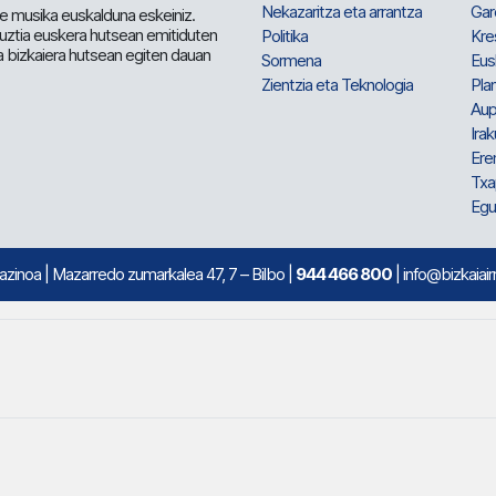
Nekazaritza eta arrantza
Gar
e musika euskalduna eskeiniz.
 guztia euskera hutsean emitiduten
Politika
Kre
a bizkaiera hutsean egiten dauan
Sormena
Eus
Zientzia eta Teknologia
Plan
Aup
Irak
Ere
Txa
Egu
mazinoa
| Mazarredo zumarkalea 47, 7 – Bilbo |
944 466 800
| info@bizkaiair