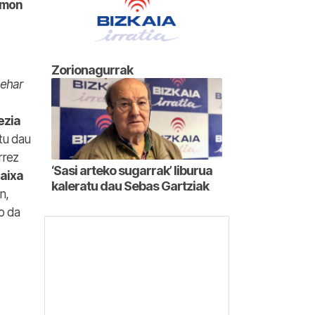
emon
Zorionagurrak
behar
ezia
tu dau
rrez
‘Sasi arteko sugarrak’ liburua
aixa
kaleratu dau Sebas Gartziak
n,
o da