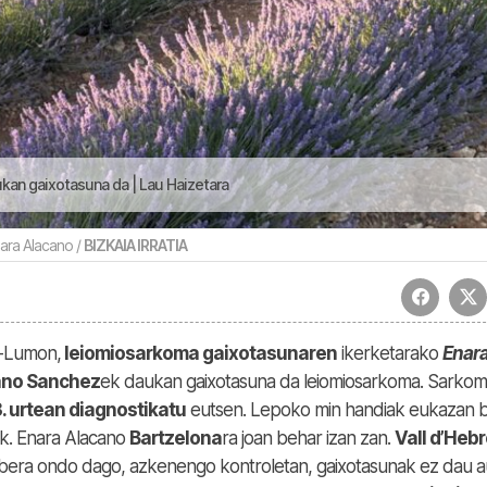
kan gaixotasuna da | Lau Haizetara
ara Alacano /
BIZKAIA IRRATIA
a-Lumon,
leiomiosarkoma gaixotasunaren
ikerketarako
Enar
ano Sanchez
ek daukan gaixotasuna da leiomiosarkoma. Sarko
. urtean diagnostikatu
eutsen. Lepoko min handiak eukazan b
k. Enara Alacano
Bartzelona
ra joan behar izan zan.
Vall d’Heb
, bera ondo dago, azkenengo kontroletan, gaixotasunak ez dau a