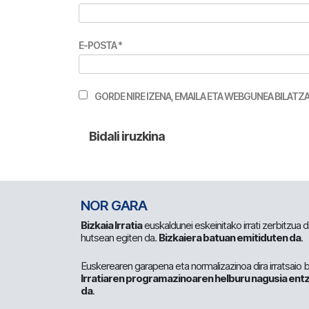
E-POSTA
*
GORDE NIRE IZENA, EMAILA ETA WEBGUNEA BILA
NOR GARA
Bizkaia Irratia
euskaldunei eskeinitako irrati zerbitzua
hutsean egiten da.
Bizkaiera batuan emitiduten da
.
Euskerearen garapena eta normalizazinoa dira irratsaio 
Irratiaren programazinoaren helburu nagusia entz
da
.