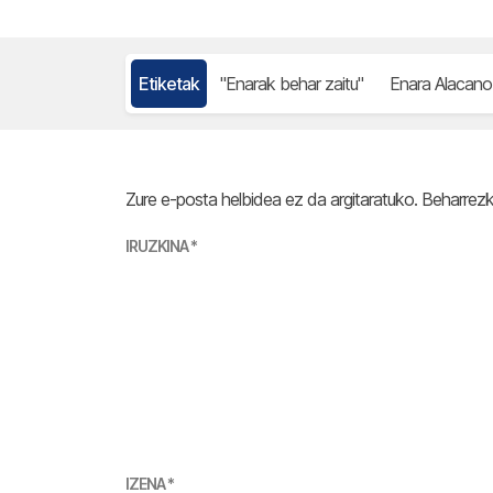
Etiketak
"Enarak behar zaitu"
Enara Alacan
Zure e-posta helbidea ez da argitaratuko.
Beharrez
IRUZKINA
*
IZENA
*