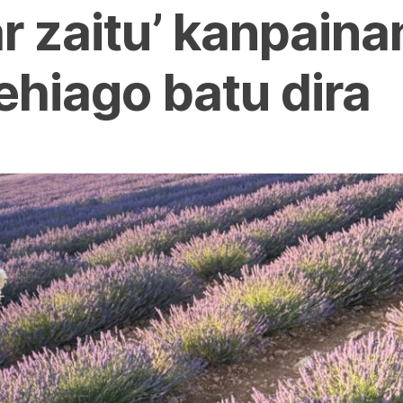
r zaitu’ kanpain
ehiago batu dira