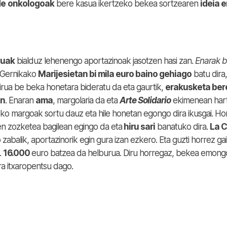
de
onkologoak
bere kasua ikertzeko bekea sortzearen
ideia 
uak
bialduz lehenengo aportazinoak jasotzen hasi zan.
Enarak 
. Gernikako
Marijesietan bi mila euro baino gehiago
batu dira,
irua be beka honetara bideratu da eta gaurtik,
erakusketa ber
an
. Enaran
ama
, margolaria da eta
Arte Solidario
ekimenean har
zeko margoak sortu dauz eta hile honetan egongo dira ikusgai. Ho
fen zozketea bagilean egingo da eta
hiru sari
banatuko dira.
La C
zabalik, aportazinorik egin gura izan ezkero. Eta guzti horrez gai
.
16.000
euro batzea da helburua. Diru horregaz, bekea emong
a itxaropentsu dago.