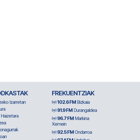
ODKASTAK
FREKUENTZIAK
zeko Izarretan
102.6 FM
Bizkaia
ura
91.9 FM
Durangaldea
 Haizetara
96.7 FM
Markina
zea
Xemein
ionagurrak
92.5 FM
Ondarroa
oan