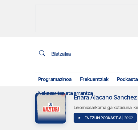
Bilatzailea
Programazinoa
Frekuentziak
Podkasta
Nekazaritza eta arrantza
Enara Alacano Sanchez 
Leiomiosarkoma gaixotasuna iker
ENTZUN PODKAST-A
| 20:02