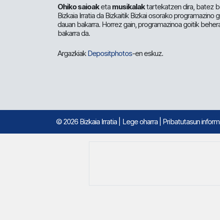
Ohiko saioak
eta
musikalak
tartekatzen dira, batez b
Bizkaia Irratia da Bizkaitik Bizkai osorako programazino
dauan bakarra. Horrez gain, programazinoa goitik beher
bakarra da.
Argazkiak
Depositphotos
-en eskuz.
© 2026 Bizkaia Irratia
|
Lege oharra
|
Pribatutasun infor