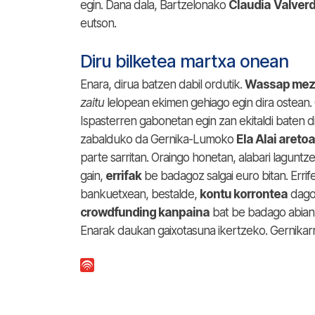
egin. Dana dala, Bartzelonako
Claudia
Valver
eutson.
Diru bilketea martxa onean
Enara, dirua batzen dabil ordutik.
Wassap mez
zaitu
lelopean ekimen gehiago egin dira ostean
Ispasterren gabonetan egin zan ekitaldi baten d
zabalduko da Gernika-Lumoko
Ela Alai areto
parte sarritan. Oraingo honetan, alabari lagunt
gain,
errifak
be badagoz salgai euro bitan. Erri
bankuetxean, bestalde,
kontu korrontea
dago 
crowdfunding kanpaina
bat be badago abian
Enarak daukan gaixotasuna ikertzeko. Gernikarr