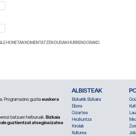
TZAILE HONETAN KOMENTATZEN DUDAN HURRENGORAKO.
ALBISTEAK
P
 da. Programazino guztia
euskera
Bizkaitik Bizkaira
Goi
Elizea
Kult
Gizartea
Lau
berezi batzuen helburuak.
Bizkaia
Hezkuntza
Me
ule guztientzat atsegina izatea
Kirolak
Zor
Kulturea
Jok