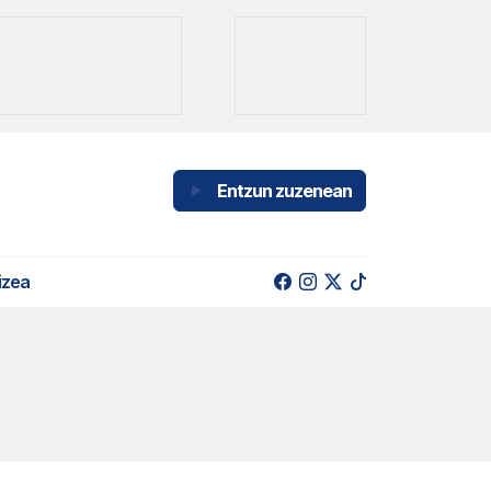
Entzun zuzenean
izea