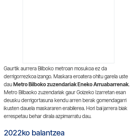
Gaurtik aurrera Bilboko metroan mosukoa ez da
derrigorrezkoa izango. Maskara eroatera ohitu garela uste
dau
Metro Bilboko zuzendariak Eneko Arruabarrenak
.
Metro Bilbaoko zuzendariak gaur Goizeko Izarretan esan
deusku derrigortasuna kendu arren berak gomendagarri
ikusten dauela maskararen erabilerea. Hori bai jarrera biak
errespetau behar dirala azpimarratu dau.
2022ko balantzea