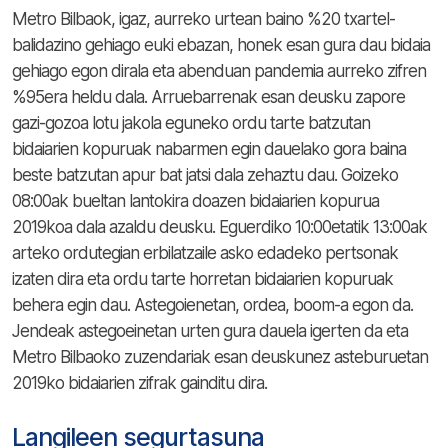
Metro Bilbaok, igaz, aurreko urtean baino %20 txartel-
balidazino gehiago euki ebazan, honek esan gura dau bidaia
gehiago egon dirala eta abenduan pandemia aurreko zifren
%95era heldu dala. Arruebarrenak esan deusku zapore
gazi-gozoa lotu jakola eguneko ordu tarte batzutan
bidaiarien kopuruak nabarmen egin dauelako gora baina
beste batzutan apur bat jatsi dala zehaztu dau. Goizeko
08:00ak bueltan lantokira doazen bidaiarien kopurua
2019koa dala azaldu deusku. Eguerdiko 10:00etatik 13:00ak
arteko ordutegian erbilatzaile asko edadeko pertsonak
izaten dira eta ordu tarte horretan bidaiarien kopuruak
behera egin dau. Astegoienetan, ordea, boom-a egon da.
Jendeak astegoeinetan urten gura dauela igerten da eta
Metro Bilbaoko zuzendariak esan deuskunez asteburuetan
2019ko bidaiarien zifrak gainditu dira.
Langileen segurtasuna