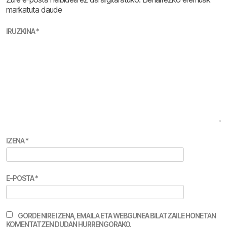
markatuta daude
IRUZKINA
*
IZENA
*
E-POSTA
*
GORDE NIRE IZENA, EMAILA ETA WEBGUNEA BILATZAILE HONETAN
KOMENTATZEN DUDAN HURRENGORAKO.