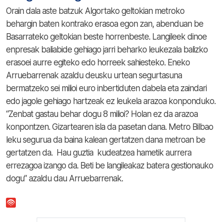
Orain dala aste batzuk Algortako geltokian metroko
behargin baten kontrako erasoa egon zan, abenduan be
Basarrateko geltokian beste horrenbeste. Langileek dinoe
enpresak baliabide gehiago jarri beharko leukezala balizko
erasoei aurre egiteko edo horreek sahiesteko. Eneko
Arruebarrenak azaldu deusku urtean segurtasuna
bermatzeko sei milioi euro inbertiduten dabela eta zaindari
edo jagole gehiago hartzeak ez leukela arazoa konponduko.
“Zenbat gastau behar dogu 8 milioi? Holan ez da arazoa
konpontzen. Gizartearen isla da pasetan dana. Metro Bilbao
leku segurua da baina kalean gertatzen dana metroan be
gertatzen da. Hau guztia kudeatzea hametik aurrera
errezagoa izango da. Beti be langileakaz batera gestionauko
dogu” azaldu dau Arruebarrenak.