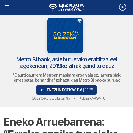
Metro Bilbaok, asteburuetako erabiltzaileei
jagokenean, 2019ko zifrak gainditu dauz
"Gaurtik aurrera Metroan maskara eroan ala ez, jarrera biak
errespetau behar dira" zehaztu dau Metro Bilbaoko buruak
ENTZUN PODKAST-A
| 19:25
2023(e)ko otsailaren 8a
•
DESKARGATU
Eneko Arruebarrena: