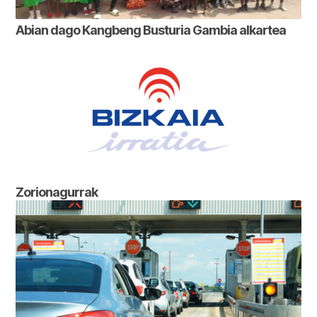
Abian dago Kangbeng Busturia Gambia alkartea
Zorionagurrak