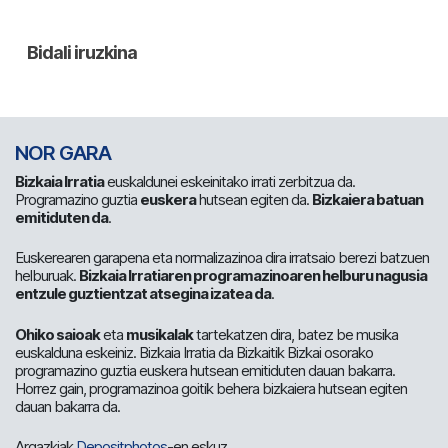
NOR GARA
Bizkaia Irratia
euskaldunei eskeinitako irrati zerbitzua da.
Programazino guztia
euskera
hutsean egiten da.
Bizkaiera batuan
emitiduten da
.
Euskerearen garapena eta normalizazinoa dira irratsaio berezi batzuen
helburuak.
Bizkaia Irratiaren programazinoaren helburu nagusia
entzule guztientzat atsegina izatea da
.
Ohiko saioak
eta
musikalak
tartekatzen dira, batez be musika
euskalduna eskeiniz. Bizkaia Irratia da Bizkaitik Bizkai osorako
programazino guztia euskera hutsean emitiduten dauan bakarra.
Horrez gain, programazinoa goitik behera bizkaiera hutsean egiten
dauan bakarra da.
Argazkiak
Depositphotos
-en eskuz.