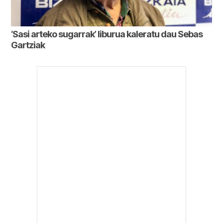
‘Sasi arteko sugarrak’ liburua kaleratu dau Sebas
Gartziak