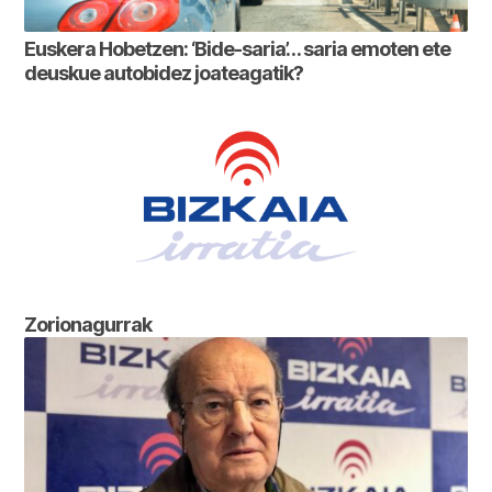
Euskera Hobetzen: ‘Bide-saria’… saria emoten ete
deuskue autobidez joateagatik?
Zorionagurrak