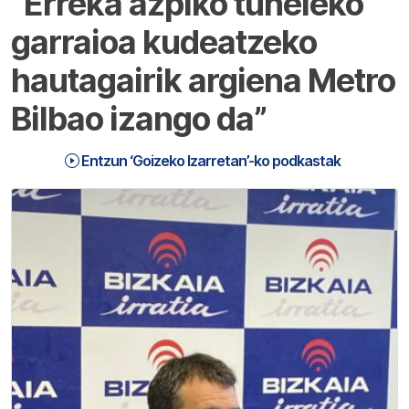
“Erreka azpiko tuneleko
garraioa kudeatzeko
hautagairik argiena Metro
Bilbao izango da”
Entzun ‘Goizeko Izarretan’-ko podkastak