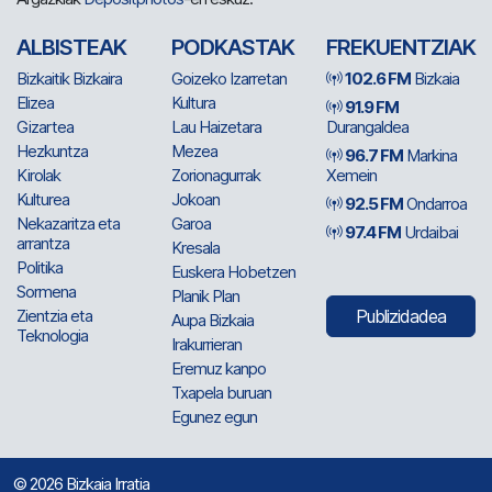
ALBISTEAK
PODKASTAK
FREKUENTZIAK
Bizkaitik Bizkaira
Goizeko Izarretan
102.6 FM
Bizkaia
Elizea
Kultura
91.9 FM
Gizartea
Lau Haizetara
Durangaldea
Hezkuntza
Mezea
96.7 FM
Markina
Kirolak
Zorionagurrak
Xemein
Kulturea
Jokoan
92.5 FM
Ondarroa
Nekazaritza eta
Garoa
97.4 FM
Urdaibai
arrantza
Kresala
Politika
Euskera Hobetzen
Sormena
Planik Plan
Zientzia eta
Publizidadea
Aupa Bizkaia
Teknologia
Irakurrieran
Eremuz kanpo
Txapela buruan
Egunez egun
© 2026 Bizkaia Irratia