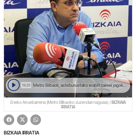
Metro Bilbaok, asteburuetako erabiltzaileei jagokenean, 2019ko zifrak gainditu dauz | Goizeko Izarretan
19:25
Eneko Arruebarrena (Metro Bilbaoko zuzendari nagusia) /
BIZKAIA
IRRATIA
BIZKAIA IRRATIA