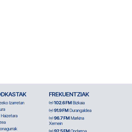
ODKASTAK
FREKUENTZIAK
zeko Izarretan
102.6 FM
Bizkaia
ura
91.9 FM
Durangaldea
 Haizetara
96.7 FM
Markina
zea
Xemein
ionagurrak
92.5 FM
Ondarroa