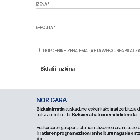
IZENA
*
E-POSTA
*
GORDE NIRE IZENA, EMAILA ETA WEBGUNEA BILA
NOR GARA
Bizkaia Irratia
euskaldunei eskeinitako irrati zerbitzua
hutsean egiten da.
Bizkaiera batuan emitiduten da
.
Euskerearen garapena eta normalizazinoa dira irratsaio 
Irratiaren programazinoaren helburu nagusia entz
da
.