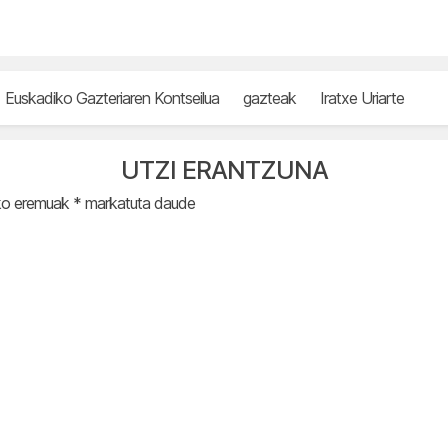
Euskadiko Gazteriaren Kontseilua
gazteak
Iratxe Uriarte
UTZI ERANTZUNA
ko eremuak
*
markatuta daude