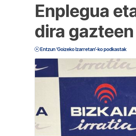
Enplegua et
dira gazteen
Entzun ‘Goizeko Izarretan’-ko podkastak