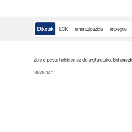
Etiketak
EGK
emantzipazioa
enplegua
Zure e-posta helbidea ez da argitaratuko.
Beharrez
IRUZKINA
*