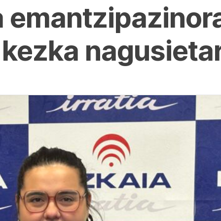
a emantzipazinor
 kezka nagusieta