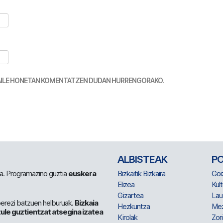
TZAILE HONETAN KOMENTATZEN DUDAN HURRENGORAKO.
ALBISTEAK
P
 da. Programazino guztia
euskera
Bizkaitik Bizkaira
Goi
Elizea
Kult
Gizartea
Lau
berezi batzuen helburuak.
Bizkaia
Hezkuntza
Me
ule guztientzat atsegina izatea
Kirolak
Zor