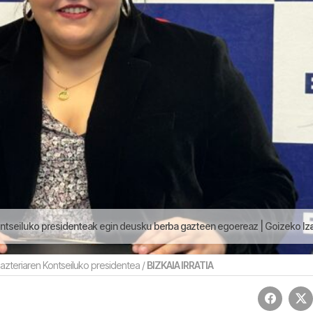
ntseiluko presidenteak egin deusku berba gazteen egoereaz | Goizeko Izarret
Gazteriaren Kontseiluko presidentea /
BIZKAIA IRRATIA