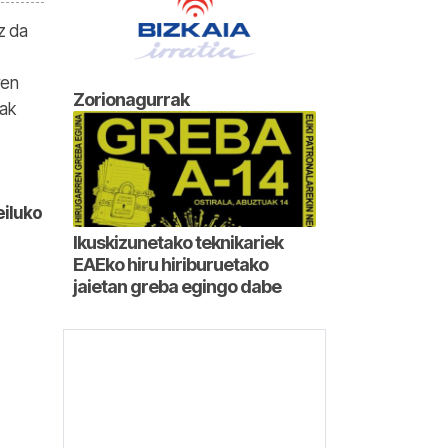
z da
ren
Zorionagurrak
zak
eiluko
Ikuskizunetako teknikariek
EAEko hiru hiriburuetako
jaietan greba egingo dabe