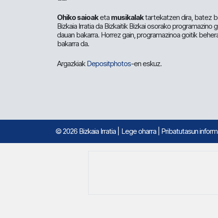
Ohiko saioak
eta
musikalak
tartekatzen dira, batez b
Bizkaia Irratia da Bizkaitik Bizkai osorako programazino
dauan bakarra. Horrez gain, programazinoa goitik beher
bakarra da.
Argazkiak
Depositphotos
-en eskuz.
© 2026 Bizkaia Irratia
|
Lege oharra
|
Pribatutasun infor