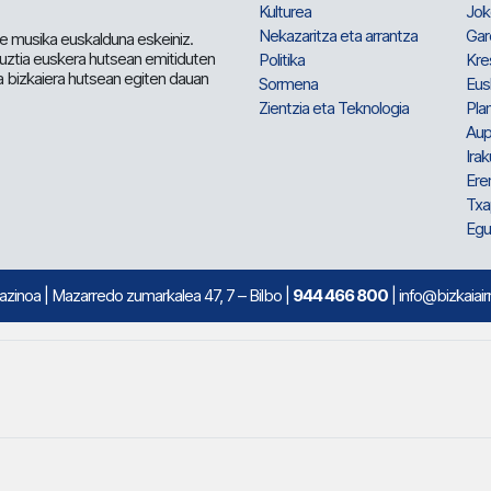
Kulturea
Jok
Nekazaritza eta arrantza
Gar
e musika euskalduna eskeiniz.
 guztia euskera hutsean emitiduten
Politika
Kre
a bizkaiera hutsean egiten dauan
Sormena
Eus
Zientzia eta Teknologia
Plan
Aup
Irak
Ere
Txa
Egu
mazinoa
| Mazarredo zumarkalea 47, 7 – Bilbo |
944 466 800
| info@bizkaiair