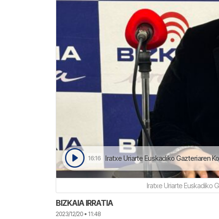
Iratxe Uriarte Euskadiko Gazteriaren Ko
16:16
Iratxe Uriarte Euskadiko 
BIZKAIA IRRATIA
2023/12/20 • 11:48