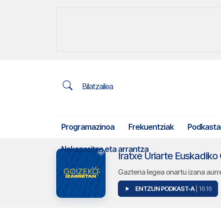
Bilatzailea
Programazinoa
Frekuentziak
Podkasta
Nekazaritza eta arrantza
Iratxe Uriarte Euskadik
Gazteria legea onartu izana aurr
ENTZUN PODKAST-A
| 16:16