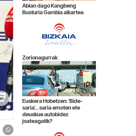
Abian dago Kangbeng
Busturia Gambia alkartea
Zorionagurrak
an
Euskera Hobetzen: ‘Bide-
saria’… saria emoten ete
deuskue autobidez
joateagatik?