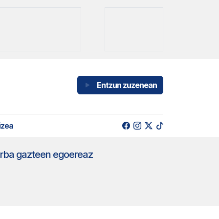
Entzun zuzenean
izea
berba gazteen egoereaz