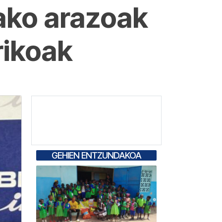
ako arazoak
rikoak
GEHIEN ENTZUNDAKOA