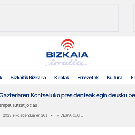
k
Bizkaitik Bizkaira
Kirolak
Errezetak
Kultura
El
o Gazteriaren Kontseiluko presidenteak egin deusku 
erapausutzat jo dau
2023(e)ko abenduaren 20a
•
DESKARGATU