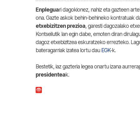
Enplegua
ri dagokionez, nahiz eta gazteen art
ona. Gazte askok behin-behineko kontratuak dau
etxebizitzen prezioa
, garesti dagozalako etx
Kontseilutik lan egin dabe, emoten diran dirula
dagoz etxebizitzea eskuratzeko errezteko. Lag
bateragarriak izatea lortu dau
EGK
-k.
Bestetik, iaz gazteria legea onartu izana aurrer
presidentea
k.