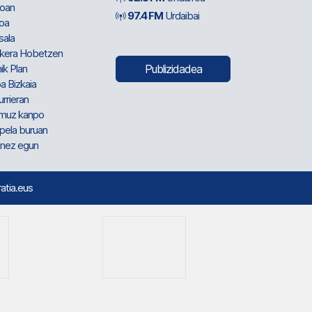
oan
97.4 FM
Urdaibai
oa
sala
kera Hobetzen
ik Plan
Publizidadea
a Bizkaia
urrieran
muz kanpo
pela buruan
nez egun
ratia.eus