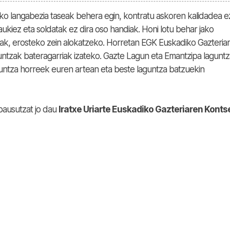
eko langabezia taseak behera egin, kontratu askoren kalidadea e
kiez eta soldatak ez dira oso handiak. Honi lotu behar jako
eak, erosteko zein alokatzeko. Horretan EGK Euskadiko Gazteria
guntzak bateragarriak izateko. Gazte Lagun eta Emantzipa lagunt
untza horreek euren artean eta beste laguntza batzuekin
apausutzat jo dau
Iratxe Uriarte Euskadiko Gazteriaren Konts