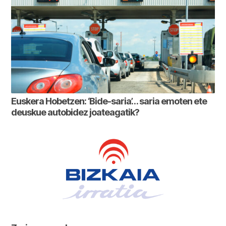
Euskera Hobetzen: ‘Bide-saria’… saria emoten ete
deuskue autobidez joateagatik?