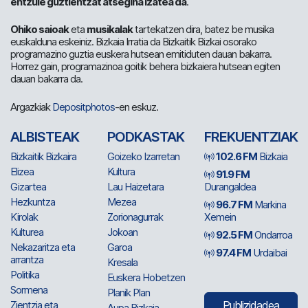
entzule guztientzat atsegina izatea da
.
Ohiko saioak
eta
musikalak
tartekatzen dira, batez be musika
euskalduna eskeiniz. Bizkaia Irratia da Bizkaitik Bizkai osorako
programazino guztia euskera hutsean emitiduten dauan bakarra.
Horrez gain, programazinoa goitik behera bizkaiera hutsean egiten
dauan bakarra da.
Argazkiak
Depositphotos
-en eskuz.
ALBISTEAK
PODKASTAK
FREKUENTZIAK
Bizkaitik Bizkaira
Goizeko Izarretan
102.6 FM
Bizkaia
Elizea
Kultura
91.9 FM
Gizartea
Lau Haizetara
Durangaldea
Hezkuntza
Mezea
96.7 FM
Markina
Kirolak
Zorionagurrak
Xemein
Kulturea
Jokoan
92.5 FM
Ondarroa
Nekazaritza eta
Garoa
97.4 FM
Urdaibai
arrantza
Kresala
Politika
Euskera Hobetzen
Sormena
Planik Plan
Zientzia eta
Publizidadea
Aupa Bizkaia