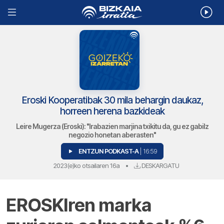
Eroski Kooperatibak 30 mila behargin daukaz,
horreen herena bazkideak
Leire Mugerza (Eroski): "Irabazien marjina txikitu da, gu ez gabilz
negozio honetan aberasten"
ENTZUN PODKAST-A
| 16:59
2023(e)ko otsailaren 16a
•
DESKARGATU
EROSKIren marka