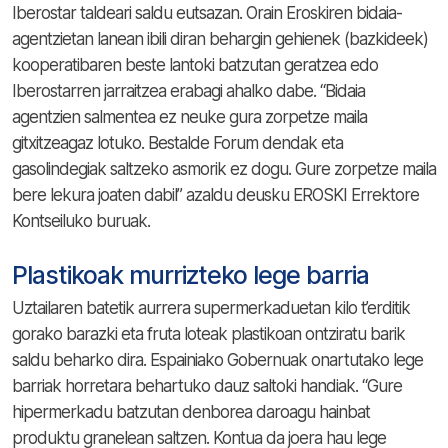
Iberostar taldeari saldu eutsazan. Orain Eroskiren bidaia-
agentzietan lanean ibili diran behargin gehienek (bazkideek)
kooperatibaren beste lantoki batzutan geratzea edo
Iberostarren jarraitzea erabagi ahalko dabe. “Bidaia
agentzien salmentea ez neuke gura zorpetze maila
gitxitzeagaz lotuko. Bestalde Forum dendak eta
gasolindegiak saltzeko asmorik ez dogu. Gure zorpetze maila
bere lekura joaten dabil” azaldu deusku EROSKI Errektore
Kontseiluko buruak.
Plastikoak murrizteko lege barria
Uztailaren batetik aurrera supermerkaduetan kilo t’erditik
gorako barazki eta fruta loteak plastikoan ontziratu barik
saldu beharko dira. Espainiako Gobernuak onartutako lege
barriak horretara behartuko dauz saltoki handiak. “Gure
hipermerkadu batzutan denborea daroagu hainbat
produktu granelean saltzen. Kontua da joera hau lege