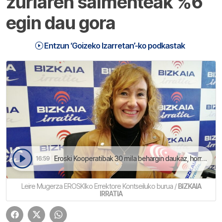
zuriaren salmenteak %6
egin dau gora
Entzun ‘Goizeko Izarretan’-ko podkastak
Eroski Kooperatibak 30 mila behargin daukaz, horreen herena bazkideak | Goizeko Izarretan
16:59
Leire Mugerza EROSKIko Errektore Kontseiluko burua /
BIZKAIA
IRRATIA