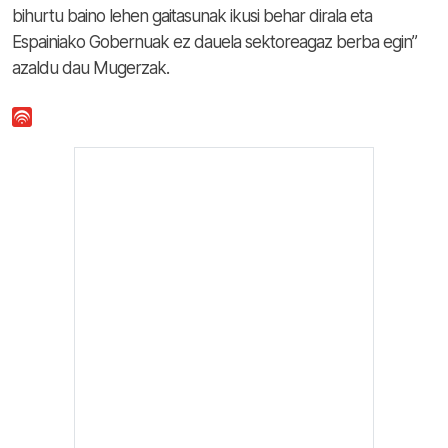
bihurtu baino lehen gaitasunak ikusi behar dirala eta
Espainiako Gobernuak ez dauela sektoreagaz berba egin”
azaldu dau Mugerzak.