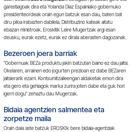
garestiagoak dira eta Yolanda Diaz Espainiako gobernuko
presidenteordeak orain egun batzuk esan dau, baten bat
diru piloa irabazten dabilela. Distribuzino kateak aitatu
ebazan ministroak. Eroskitik Leire Mugertzak argi esan
deusku, eurak ezetz, eurak ez dirala aberasten dagozanak.
Bezeroen joera barriak
“Gobernuak BEZa produktu jakin batzutan baino ez dau jaitsi.
Okelaren, arrainen edo jogurten prezioan ez dabe BEZaren
jaitsierarik ezarri. Kontsumitzaileengan aldaketak emon dira
eta gero eta gehiagok marka zurira joten dabe eta guk hori
igerri dogu” zehaztu dau Mugerzak.
Bidaia agentzien salmentea eta
zorpetze maila
Orain dala aste batzuk EROSKIk bere bidaia-agentziak