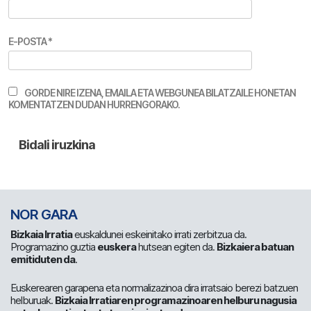
E-POSTA
*
GORDE NIRE IZENA, EMAILA ETA WEBGUNEA BILATZAILE HONETAN
KOMENTATZEN DUDAN HURRENGORAKO.
NOR GARA
Bizkaia Irratia
euskaldunei eskeinitako irrati zerbitzua da.
Programazino guztia
euskera
hutsean egiten da.
Bizkaiera batuan
emitiduten da
.
Euskerearen garapena eta normalizazinoa dira irratsaio berezi batzuen
helburuak.
Bizkaia Irratiaren programazinoaren helburu nagusia