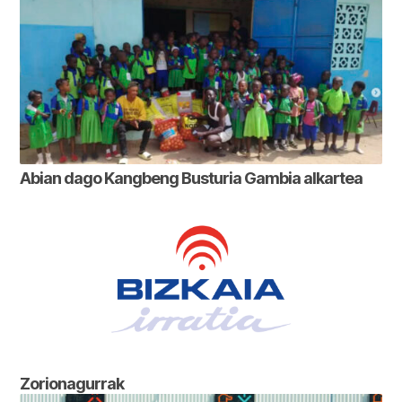
Abian dago Kangbeng Busturia Gambia alkartea
Zorionagurrak