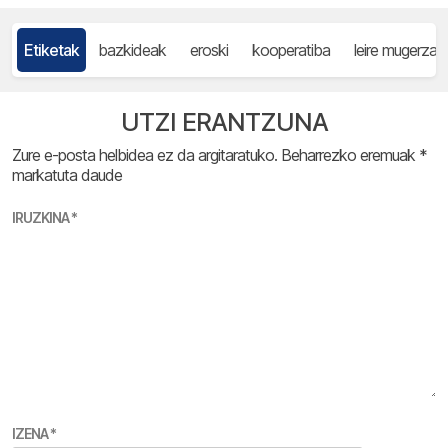
Etiketak
bazkideak
eroski
kooperatiba
leire mugerza
UTZI ERANTZUNA
Zure e-posta helbidea ez da argitaratuko.
Beharrezko eremuak
*
markatuta daude
IRUZKINA
*
IZENA
*