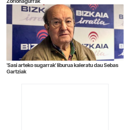
Zorionagurrak
‘Sasi arteko sugarrak’ liburua kaleratu dau Sebas
Gartziak