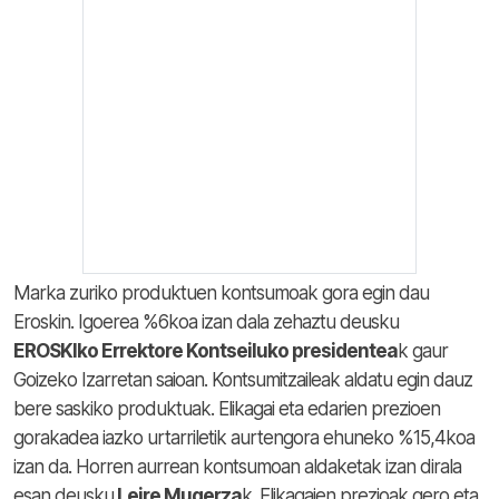
Marka zuriko produktuen kontsumoak gora egin dau
Eroskin. Igoerea %6koa izan dala zehaztu deusku
EROSKIko Errektore Kontseiluko presidentea
k gaur
Goizeko Izarretan saioan. Kontsumitzaileak aldatu egin dauz
bere saskiko produktuak. Elikagai eta edarien prezioen
gorakadea iazko urtarriletik aurtengora ehuneko %15,4koa
izan da. Horren aurrean kontsumoan aldaketak izan dirala
esan deusku
Leire Mugerza
k. Elikagaien prezioak gero eta