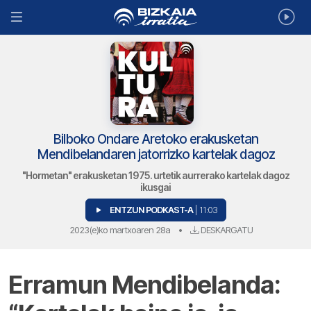
Bilboko Ondare Aretoko erakusketan
Mendibelandaren jatorrizko kartelak dagoz
"Hormetan" erakusketan 1975. urtetik aurrerako kartelak dagoz
ikusgai
ENTZUN PODKAST-A
| 11:03
2023(e)ko martxoaren 28a
•
DESKARGATU
Erramun Mendibelanda: