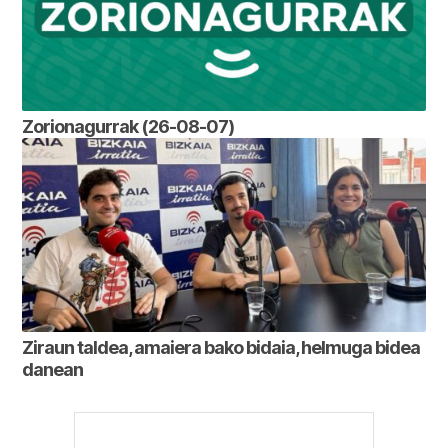
Zorionagurrak (26-08-07)
Ziraun taldea, amaiera bako bidaia, helmuga bidea
danean