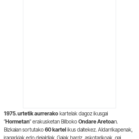
1975. urtetik aurrerako
kartelak dagoz ikusgai
“
Hormetan
” erakusketan Bilboko
Ondare Aretoa
n.
Bizkaian sortutako
60 kartel
ikus daitekez. Aldarrikapenak,
iragarkiak edo deialdiak. Gaiak barriz, askotarikoak, gai