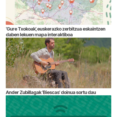
‘Gure Txokoak’, euskerazko zerbitzua eskaintzen
daben lekuen mapa interaktiboa
Ander Zubillagak ‘Biescas’ doinua sortu dau