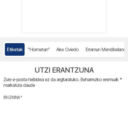
Etiketak
"Hormetan"
Alex Oviedo
Erramun Mendibelanda
UTZI ERANTZUNA
Zure e-posta helbidea ez da argitaratuko.
Beharrezko eremuak
*
markatuta daude
IRUZKINA
*