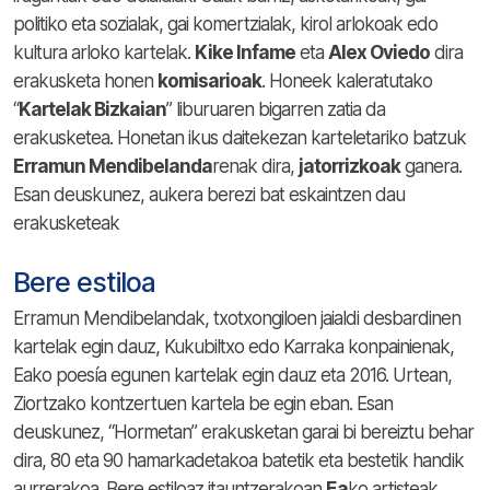
politiko eta sozialak, gai komertzialak, kirol arlokoak edo
kultura arloko kartelak.
Kike Infame
eta
Alex Oviedo
dira
erakusketa honen
komisarioak
. Honeek kaleratutako
“
Kartelak Bizkaian
” liburuaren bigarren zatia da
erakusketea. Honetan ikus daitekezan karteletariko batzuk
Erramun Mendibelanda
renak dira,
jatorrizkoak
ganera.
Esan deuskunez, aukera berezi bat eskaintzen dau
erakusketeak
Bere estiloa
Erramun Mendibelandak, txotxongiloen jaialdi desbardinen
kartelak egin dauz, Kukubiltxo edo Karraka konpainienak,
Eako poesía egunen kartelak egin dauz eta 2016. Urtean,
Ziortzako kontzertuen kartela be egin eban. Esan
deuskunez, “Hormetan” erakusketan garai bi bereiztu behar
dira, 80 eta 90 hamarkadetakoa batetik eta bestetik handik
aurrerakoa. Bere estiloaz itauntzerakoan
Ea
ko artisteak