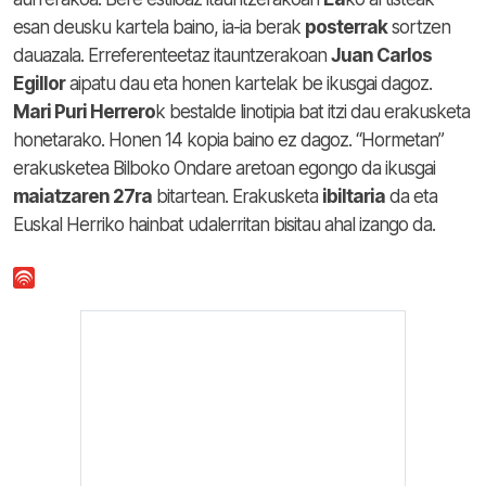
esan deusku kartela baino, ia-ia berak
posterrak
sortzen
dauazala. Erreferenteetaz itauntzerakoan
Juan Carlos
Egillor
aipatu dau eta honen kartelak be ikusgai dagoz.
Mari Puri Herrero
k bestalde linotipia bat itzi dau erakusketa
honetarako. Honen 14 kopia baino ez dagoz. “Hormetan”
erakusketea Bilboko Ondare aretoan egongo da ikusgai
maiatzaren 27ra
bitartean. Erakusketa
ibiltaria
da eta
Euskal Herriko hainbat udalerritan bisitau ahal izango da.