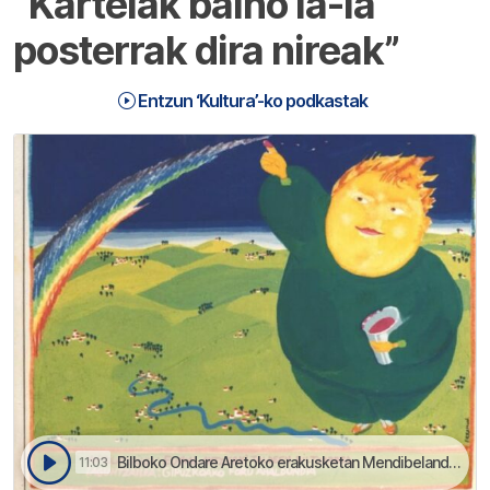
“Kartelak baino ia-ia
posterrak dira nireak”
Entzun ‘Kultura’-ko podkastak
Bilboko Ondare Aretoko erakusketan Mendibelandaren jatorrizko kartelak dagoz | Kultura
11:03