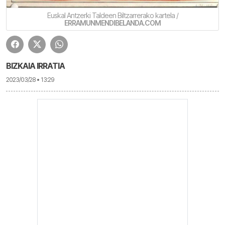
Euskal Antzerki Taldeen Biltzarrerako kartela /
ERRAMUNMENDIBELANDA.COM
BIZKAIA IRRATIA
2023/03/28 • 13:29