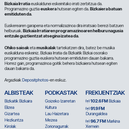
Bizkaia Irratia
euskaldunei eskeinitako irrati zerbitzua da.
Programazino guztia
euskera
hutsean egiten da.
Bizkaiera batuan
emitiduten da
.
Euskerearen garapena eta normalizazinoa dira irratsaio berezi batzuen
helburuak.
Bizkaia Irratiaren programazinoaren helburu nagusia
entzule guztientzat atsegina izatea da
.
Ohiko saioak
eta
musikalak
tartekatzen dira, batez be musika
euskalduna eskeiniz. Bizkaia Irratia da Bizkaitik Bizkai osorako
programazino guztia euskera hutsean emitiduten dauan bakarra.
Horrez gain, programazinoa goitik behera bizkaiera hutsean egiten
dauan bakarra da.
Argazkiak
Depositphotos
-en eskuz.
ALBISTEAK
PODKASTAK
FREKUENTZIAK
Bizkaitik Bizkaira
Goizeko Izarretan
102.6 FM
Bizkaia
Elizea
Kultura
91.9 FM
Gizartea
Lau Haizetara
Durangaldea
Hezkuntza
Mezea
96.7 FM
Markina
Kirolak
Zorionagurrak
Xemein