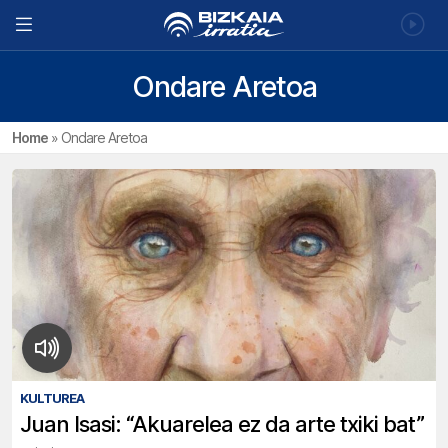
Ondare Aretoa
Home
»
Ondare Aretoa
KULTUREA
Juan Isasi: “Akuarelea ez da arte txiki bat”