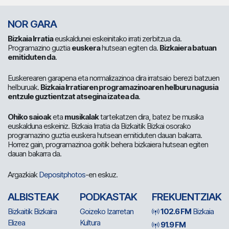
NOR GARA
Bizkaia Irratia
euskaldunei eskeinitako irrati zerbitzua da.
Programazino guztia
euskera
hutsean egiten da.
Bizkaiera batuan
emitiduten da
.
Euskerearen garapena eta normalizazinoa dira irratsaio berezi batzuen
helburuak.
Bizkaia Irratiaren programazinoaren helburu nagusia
entzule guztientzat atsegina izatea da
.
Ohiko saioak
eta
musikalak
tartekatzen dira, batez be musika
euskalduna eskeiniz. Bizkaia Irratia da Bizkaitik Bizkai osorako
programazino guztia euskera hutsean emitiduten dauan bakarra.
Horrez gain, programazinoa goitik behera bizkaiera hutsean egiten
dauan bakarra da.
Argazkiak
Depositphotos
-en eskuz.
ALBISTEAK
PODKASTAK
FREKUENTZIAK
Bizkaitik Bizkaira
Goizeko Izarretan
102.6 FM
Bizkaia
Elizea
Kultura
91.9 FM