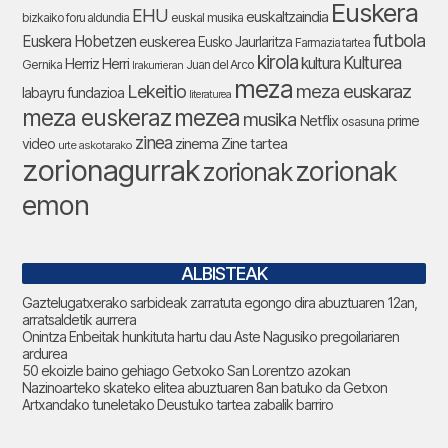
Euskera
EHU
euskaltzaindia
bizkaiko foru aldundia
euskal musika
futbola
Euskera Hobetzen
euskerea
Eusko Jaurlaritza
Farmazia tartea
kirola
Kulturea
kultura
Herriz Herri
Gernika
Juan del Arco
Irakurrieran
meza
Lekeitio
meza euskaraz
labayru fundazioa
literaturea
meza euskeraz
mezea
musika
Netflix
prime
osasuna
zinea
zinema
Zine tartea
video
urte askotarako
zorionagurrak
zorionak
zorionak
emon
ALBISTEAK
Gaztelugatxerako sarbideak zarratuta egongo dira abuztuaren 12an,
arratsaldetik aurrera
Onintza Enbeitak hunkituta hartu dau Aste Nagusiko pregoilariaren
ardurea
50 ekoizle baino gehiago Getxoko San Lorentzo azokan
Nazinoarteko skateko elitea abuztuaren 8an batuko da Getxon
Artxandako tuneletako Deustuko tartea zabalik barriro