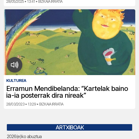
28/05/2025 • 13:41 • BIZKAIA IRRATIA
KULTUREA
Erramun Mendibelanda: “Kartelak baino
ia-ia posterrak dira nireak”
28/03/2023 • 13:29 • BIZKAIA IRRATIA
ARTXIBOAK
2026(e)ko abuztua