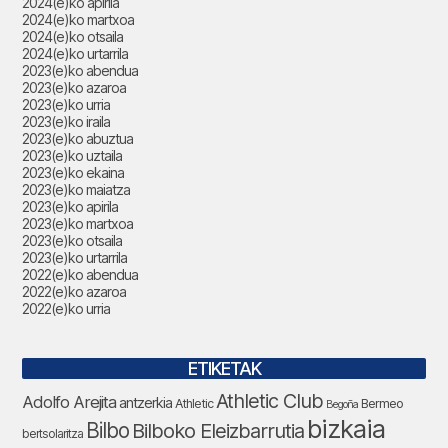
2024(e)ko apirila
2024(e)ko martxoa
2024(e)ko otsaila
2024(e)ko urtarrila
2023(e)ko abendua
2023(e)ko azaroa
2023(e)ko urria
2023(e)ko iraila
2023(e)ko abuztua
2023(e)ko uztaila
2023(e)ko ekaina
2023(e)ko maiatza
2023(e)ko apirila
2023(e)ko martxoa
2023(e)ko otsaila
2023(e)ko urtarrila
2022(e)ko abendua
2022(e)ko azaroa
2022(e)ko urria
ETIKETAK
Athletic Club
Adolfo Arejita
antzerkia
Athletic
Bermeo
Begoña
bizkaia
Bilbo
Bilboko Eleizbarrutia
bertsolaritza