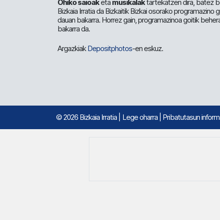
Ohiko saioak
eta
musikalak
tartekatzen dira, batez b
Bizkaia Irratia da Bizkaitik Bizkai osorako programazino
dauan bakarra. Horrez gain, programazinoa goitik beher
bakarra da.
Argazkiak
Depositphotos
-en eskuz.
© 2026 Bizkaia Irratia
|
Lege oharra
|
Pribatutasun infor