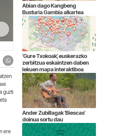
Abian dago Kangbeng
Busturia Gambia alkartea
‘Gure Txokoak’, euskerazko
zerbitzua eskaintzen daben
lekuen mapa interaktiboa
patzen
uxe
a guzti
eta
Ander Zubillagak ‘Biescas’
doinua sortu dau
n ere