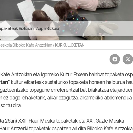
opaketeak Bizkaian | Aupa Bizkaia
 eskola Bilboko Kafe Antzokian /
KURKULUXETAN
o Kafe Antzokian eta Igorreko Kultur Etxean hainbat topaketa os
etan
” kultur elkarteak sustaturiko topaketa honeen helburua ha
a gazteentzako topagune erreferentzial bat bilakatzea eta jarduer
z dago lehiaketarik, alkar ezagutza, alkarrekiko atxikimendua 
sortu dira.
 eta 26an) XXII. Haur Musika topaketak eta XXI. Gazte Musika
 Haur Antzerki topaketak ospatzen ari dira Bilboko Kafe Antzokia