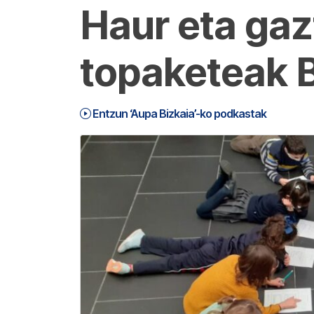
Haur eta gaz
topaketeak 
Entzun ‘Aupa Bizkaia’-ko podkastak