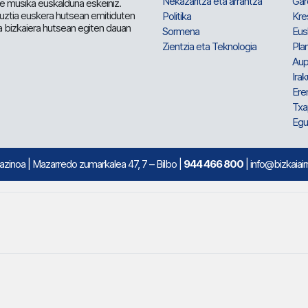
Nekazaritza eta arrantza
Gar
e musika euskalduna eskeiniz.
 guztia euskera hutsean emitiduten
Politika
Kre
a bizkaiera hutsean egiten dauan
Sormena
Eus
Zientzia eta Teknologia
Plan
Aup
Irak
Ere
Txa
Egu
mazinoa
| Mazarredo zumarkalea 47, 7 – Bilbo |
944 466 800
| info@bizkaiair