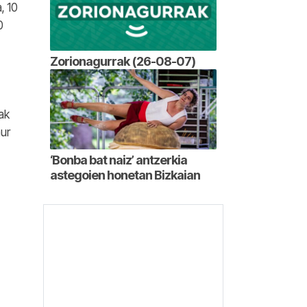
, 10
0
Zorionagurrak (26-08-07)
nak
aur
‘Bonba bat naiz’ antzerkia
astegoien honetan Bizkaian