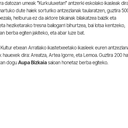
tara datozan umeak
“
Kurkuluxetan
”
antzerki eskolako ikasleak dira
hartuko dute haiek sorturiko antzezlanak taularatzen, guztira 50
ezala, helburua ez da aktore bikainak bilakatzea baizik eta
 heziketarako tresna baliogarri bihurtzea, bai lotsa kentzeko,
 berba egiten jakiteko, eta abar luze bat.
o Kultur etxean Arratiako ikastetxeetako ikasleek euren antzezla
hauexek dira: Areatza, Artea Igorre, eta Lemoa. Guztira 200 h
zan dogu
Aupa Bizkaia
saioan honetaz berba egiteko.