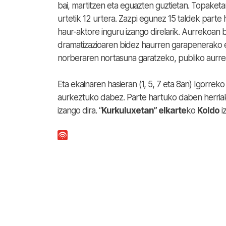
bai, martitzen eta eguazten guztietan. Topake
urtetik 12 urtera. Zazpi egunez 15 taldek parte 
haur-aktore inguru izango direlarik. Aurrekoan b
dramatizazioaren bidez haurren garapenerako eta
norberaren nortasuna garatzeko, publiko aurrean
Eta ekainaren hasieran (1, 5, 7 eta 8an) Igorrek
aurkeztuko dabez. Parte hartuko daben herriak 
izango dira. “
Kurkuluxetan” elkarte
ko
Koldo
i