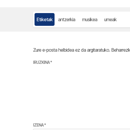
Etiketak
antzerkia
musikea
umeak
Zure e-posta helbidea ez da argitaratuko.
Beharrez
IRUZKINA
*
IZENA
*