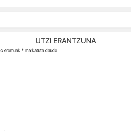
UTZI ERANTZUNA
ko eremuak
*
markatuta daude