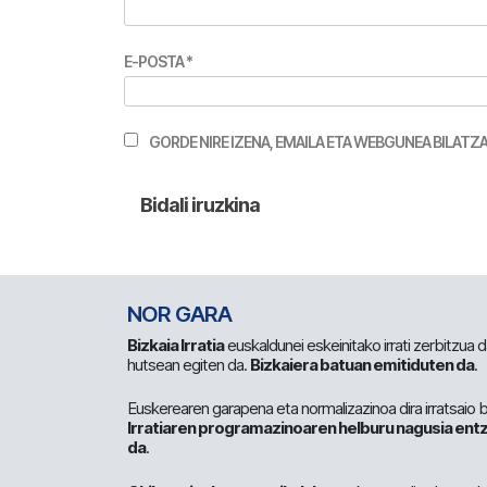
E-POSTA
*
GORDE NIRE IZENA, EMAILA ETA WEBGUNEA BILA
NOR GARA
Bizkaia Irratia
euskaldunei eskeinitako irrati zerbitzua
hutsean egiten da.
Bizkaiera batuan emitiduten da
.
Euskerearen garapena eta normalizazinoa dira irratsaio 
Irratiaren programazinoaren helburu nagusia entz
da
.