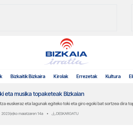
k
Bizkaitik Bizkaira
Kirolak
Errezetak
Kultura
El
ki eta musika topaketeak Bizkaian
utza euskeraz eta lagunak egiteko toki eta giro egoki bat sortzea dira 
2023(e)ko maiatzaren 14a
•
DESKARGATU