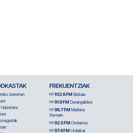
ODKASTAK
FREKUENTZIAK
zeko Izarretan
102.6 FM
Bizkaia
ura
91.9 FM
Durangaldea
 Haizetara
96.7 FM
Markina
zea
Xemein
ionagurrak
92.5 FM
Ondarroa
oan
97.4 FM
Urdaibai