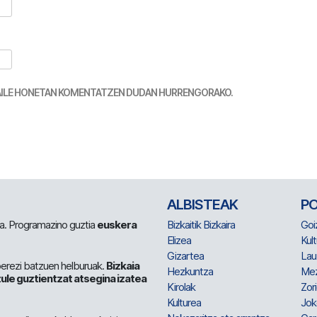
TZAILE HONETAN KOMENTATZEN DUDAN HURRENGORAKO.
ALBISTEAK
P
 da. Programazino guztia
euskera
Bizkaitik Bizkaira
Goi
Elizea
Kult
Gizartea
Lau
berezi batzuen helburuak.
Bizkaia
Hezkuntza
Me
ule guztientzat atsegina izatea
Kirolak
Zor
Kulturea
Jok