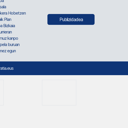
oa
sala
kera Hobetzen
ik Plan
Publizidadea
a Bizkaia
urrieran
muz kanpo
pela buruan
nez egun
ratia.eus