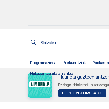
Bilatzailea
Programazinoa
Frekuentziak
Podkasta
Nekazaritza eta arrantza
Haur eta gazteen antzer
Ez dago lehiaketarik, alkar ezag
ENTZUN PODKAST-A
| 6:31