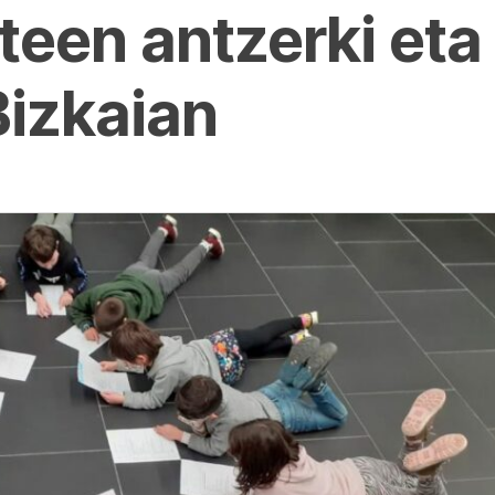
teen antzerki et
Bizkaian