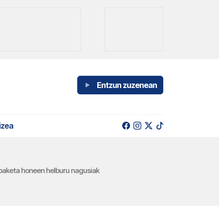
Entzun zuzenean
izea
topaketa honeen helburu nagusiak