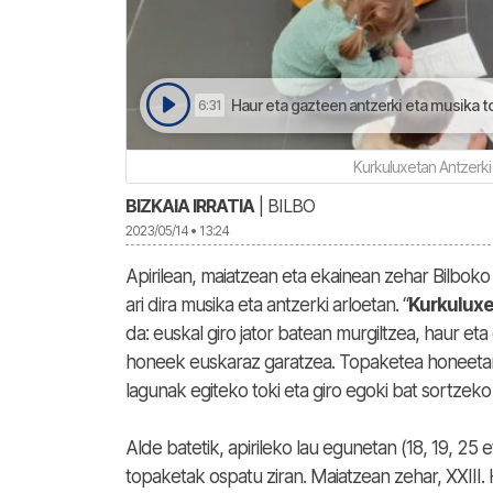
Haur eta gazteen antzerki eta musika t
6:31
Kurkuluxetan Antzerki
BIZKAIA IRRATIA
| BILBO
2023/05/14 • 13:24
Apirilean, maiatzean eta ekainean zehar Bilbok
ari dira musika eta antzerki arloetan. “
Kurkulux
da: euskal giro jator batean murgiltzea, haur et
honeek euskaraz garatzea. Topaketea honeetan e
lagunak egiteko toki eta giro egoki bat sortzeko 
Alde batetik, apirileko lau egunetan (18, 19, 25
topaketak ospatu ziran. Maiatzean zehar, XXIII.