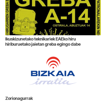
Ikuskizunetako teknikariek EAEko hiru
hiriburuetako jaietan greba egingo dabe
Zorionagurrak