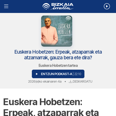
Euskera Hobetzen: Erpeak, atzaparrak eta
atzamarrak, gauza bera ete dira?
Euskera Hobetzen tartea
ENTZUN PODKAST-A
| 22:10
2026(e)ko ekainaren 4a
•
DESKARGATU
Euskera Hobetzen:
Erpeak, atzaparrak eta