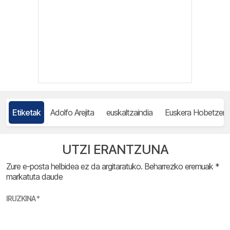
Etiketak
Adolfo Arejita
euskaltzaindia
Euskera Hobetzen
UTZI ERANTZUNA
Zure e-posta helbidea ez da argitaratuko.
Beharrezko eremuak
*
markatuta daude
IRUZKINA
*