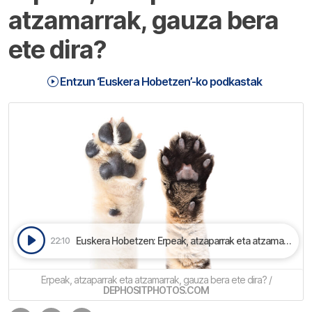
atzamarrak, gauza bera
ete dira?
Entzun ‘Euskera Hobetzen’-ko podkastak
Euskera Hobetzen: Erpeak, atzaparrak eta atzamarrak, gauza bera ete dira? | Euskera Hobetzen
22:10
Erpeak, atzaparrak eta atzamarrak, gauza bera ete dira? /
DEPHOSITPHOTOS.COM