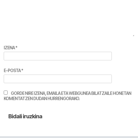
IZENA
*
E-POSTA
*
GORDE NIRE IZENA, EMAILA ETA WEBGUNEA BILATZAILE HONETAN
KOMENTATZEN DUDAN HURRENGORAKO.