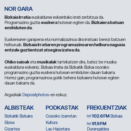
NOR GARA
Bizkaia Irratia
euskaldunei eskeinitako irrati zerbitzua da.
Programazino guztia
euskera
hutsean egiten da.
Bizkaiera batuan
emitiduten da
.
Euskerearen garapena eta normalizazinoa dira irratsaio berezi batzuen
helburuak.
Bizkaia Irratiaren programazinoaren helburu nagusia
entzule guztientzat atsegina izatea da
.
Ohiko saioak
eta
musikalak
tartekatzen dira, batez be musika
euskalduna eskeiniz. Bizkaia Irratia da Bizkaitik Bizkai osorako
programazino guztia euskera hutsean emitiduten dauan bakarra.
Horrez gain, programazinoa goitik behera bizkaiera hutsean egiten
dauan bakarra da.
Argazkiak
Depositphotos
-en eskuz.
ALBISTEAK
PODKASTAK
FREKUENTZIAK
Bizkaitik Bizkaira
Goizeko Izarretan
102.6 FM
Bizkaia
Elizea
Kultura
91.9 FM
Gizartea
Lau Haizetara
Durangaldea