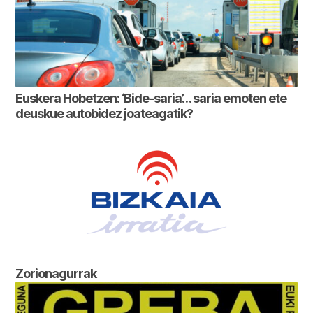
Euskera Hobetzen: ‘Bide-saria’… saria emoten ete
deuskue autobidez joateagatik?
Zorionagurrak