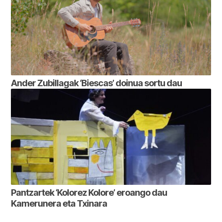
Ander Zubillagak ‘Biescas’ doinua sortu dau
Pantzartek ‘Kolorez Kolore’ eroango dau
Kamerunera eta Txinara