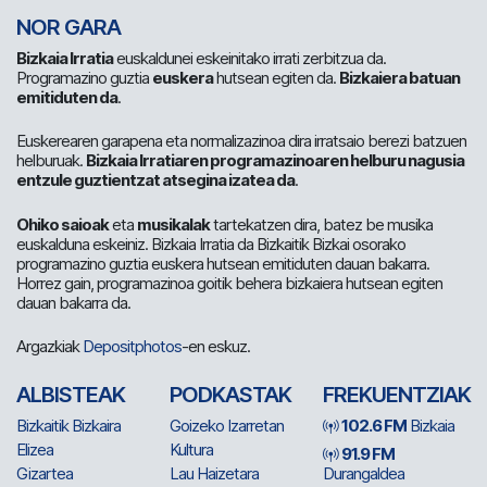
NOR GARA
Bizkaia Irratia
euskaldunei eskeinitako irrati zerbitzua da.
Programazino guztia
euskera
hutsean egiten da.
Bizkaiera batuan
emitiduten da
.
Euskerearen garapena eta normalizazinoa dira irratsaio berezi batzuen
helburuak.
Bizkaia Irratiaren programazinoaren helburu nagusia
entzule guztientzat atsegina izatea da
.
Ohiko saioak
eta
musikalak
tartekatzen dira, batez be musika
euskalduna eskeiniz. Bizkaia Irratia da Bizkaitik Bizkai osorako
programazino guztia euskera hutsean emitiduten dauan bakarra.
Horrez gain, programazinoa goitik behera bizkaiera hutsean egiten
dauan bakarra da.
Argazkiak
Depositphotos
-en eskuz.
ALBISTEAK
PODKASTAK
FREKUENTZIAK
Bizkaitik Bizkaira
Goizeko Izarretan
102.6 FM
Bizkaia
Elizea
Kultura
91.9 FM
Gizartea
Lau Haizetara
Durangaldea