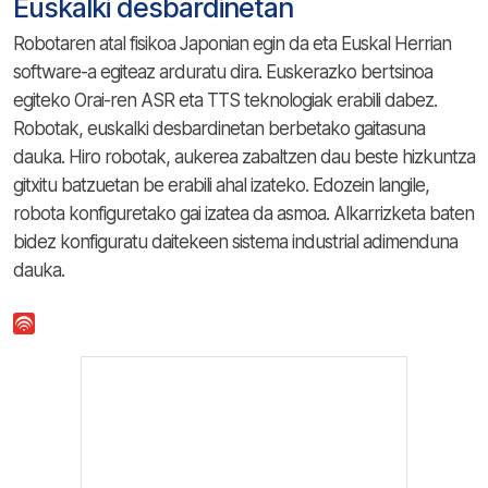
Euskalki desbardinetan
Robotaren atal fisikoa Japonian egin da eta Euskal Herrian
software-a egiteaz arduratu dira. Euskerazko bertsinoa
egiteko Orai-ren ASR eta TTS teknologiak erabili dabez.
Robotak, euskalki desbardinetan berbetako gaitasuna
dauka. Hiro robotak, aukerea zabaltzen dau beste hizkuntza
gitxitu batzuetan be erabili ahal izateko. Edozein langile,
robota konfiguretako gai izatea da asmoa. Alkarrizketa baten
bidez konfiguratu daitekeen sistema industrial adimenduna
dauka.