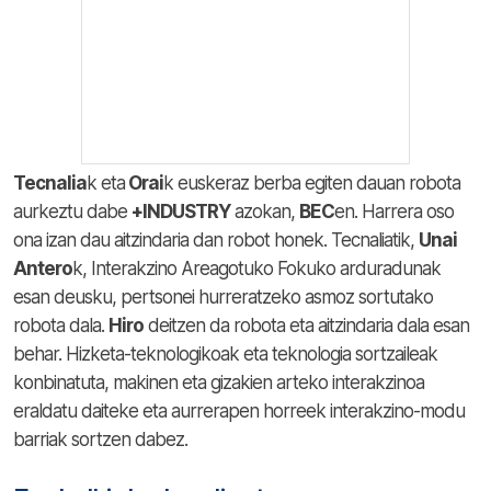
Tecnalia
k eta
Orai
k euskeraz berba egiten dauan robota
aurkeztu dabe
+INDUSTRY
azokan,
BEC
en. Harrera oso
ona izan dau aitzindaria dan robot honek. Tecnaliatik,
Unai
Antero
k, Interakzino Areagotuko Fokuko arduradunak
esan deusku, pertsonei hurreratzeko asmoz sortutako
robota dala.
Hiro
deitzen da robota eta aitzindaria dala esan
behar. Hizketa-teknologikoak eta teknologia sortzaileak
konbinatuta, makinen eta gizakien arteko interakzinoa
eraldatu daiteke eta aurrerapen horreek interakzino-modu
barriak sortzen dabez.