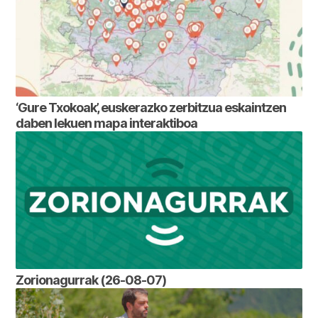
‘Gure Txokoak’, euskerazko zerbitzua eskaintzen
daben lekuen mapa interaktiboa
Zorionagurrak (26-08-07)