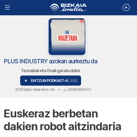
PLUS INDUSTRY azokan aurkeztu da
Tecnaliak eta Oraik garatu dabe
ENTZUN PODKAST-A
| 9:52
2025(e)ko ekainaren 4a
•
DESKARGATU
Euskeraz berbetan
dakien robot aitzindaria