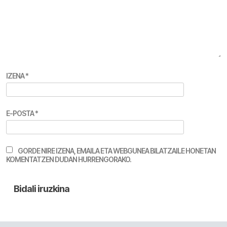
IZENA
*
E-POSTA
*
GORDE NIRE IZENA, EMAILA ETA WEBGUNEA BILATZAILE HONETAN
KOMENTATZEN DUDAN HURRENGORAKO.