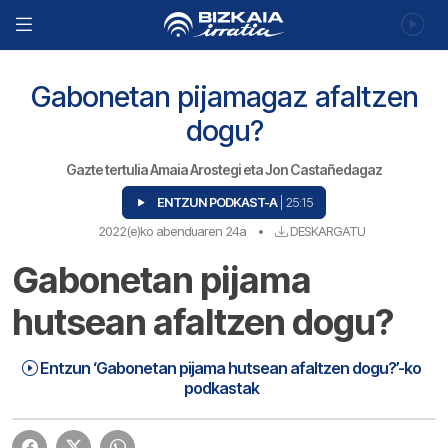
Gabonetan pijamagaz afaltzen
dogu?
Gazte tertulia Amaia Arostegi eta Jon Castañedagaz
ENTZUN PODKAST-A
| 25:15
2022(e)ko abenduaren 24a
•
DESKARGATU
Gabonetan pijama
hutsean afaltzen dogu?
Entzun ‘Gabonetan pijama hutsean afaltzen dogu?’-ko
Gabonetan pijamagaz afaltzen dogu? | Gabonetan pijama hutsean afaltzen dogu?
25:15
podkastak