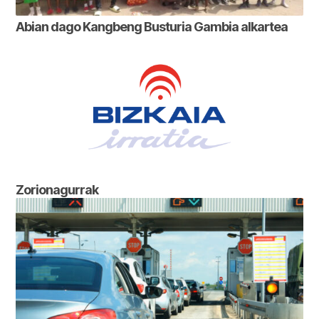
Abian dago Kangbeng Busturia Gambia alkartea
Zorionagurrak