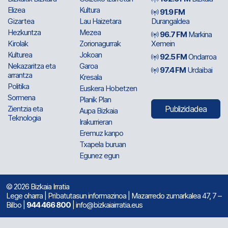
Elizea
Kultura
91.9 FM
Gizartea
Lau Haizetara
Durangaldea
Hezkuntza
Mezea
96.7 FM
Markina
Kirolak
Zorionagurrak
Xemein
Kulturea
Jokoan
92.5 FM
Ondarroa
Nekazaritza eta
Garoa
97.4 FM
Urdaibai
arrantza
Kresala
Politika
Euskera Hobetzen
Sormena
Planik Plan
Zientzia eta
Publizidadea
Aupa Bizkaia
Teknologia
Irakurrieran
Eremuz kanpo
Txapela buruan
Egunez egun
© 2026 Bizkaia Irratia
Lege oharra
|
Pribatutasun informazinoa
| Mazarredo zumarkalea 47, 7 –
Bilbo |
944 466 800
| info@bizkaiairratia.eus