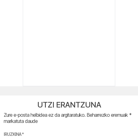
UTZI ERANTZUNA
Zure e-posta helbidea ez da argitaratuko.
Beharrezko eremuak
*
markatuta daude
IRUZKINA
*