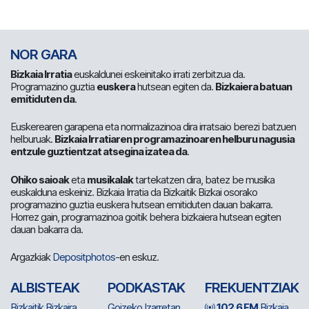
NOR GARA
Bizkaia Irratia
euskaldunei eskeinitako irrati zerbitzua da.
Programazino guztia
euskera
hutsean egiten da.
Bizkaiera batuan
emitiduten da
.
Euskerearen garapena eta normalizazinoa dira irratsaio berezi batzuen
helburuak.
Bizkaia Irratiaren programazinoaren helburu nagusia
entzule guztientzat atsegina izatea da
.
Ohiko saioak
eta
musikalak
tartekatzen dira, batez be musika
euskalduna eskeiniz. Bizkaia Irratia da Bizkaitik Bizkai osorako
programazino guztia euskera hutsean emitiduten dauan bakarra.
Horrez gain, programazinoa goitik behera bizkaiera hutsean egiten
dauan bakarra da.
Argazkiak
Depositphotos
-en eskuz.
ALBISTEAK
PODKASTAK
FREKUENTZIAK
Bizkaitik Bizkaira
Goizeko Izarretan
102.6 FM
Bizkaia