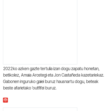
2022ko azken gazte tertulia izan dogu zapatu honetan,
betikolez, Amaia Arostegi eta Jon Castañeda kazetariekaz.
Gabonen inguruko gaiei buruz hausnartu dogu, beteak
beste afarietako ‘outfit’ei buruz.