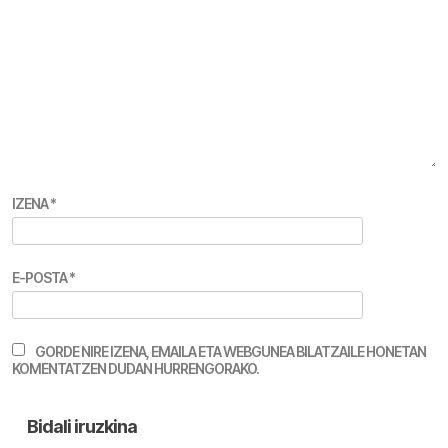
IZENA
*
E-POSTA
*
GORDE NIRE IZENA, EMAILA ETA WEBGUNEA BILATZAILE HONETAN
KOMENTATZEN DUDAN HURRENGORAKO.