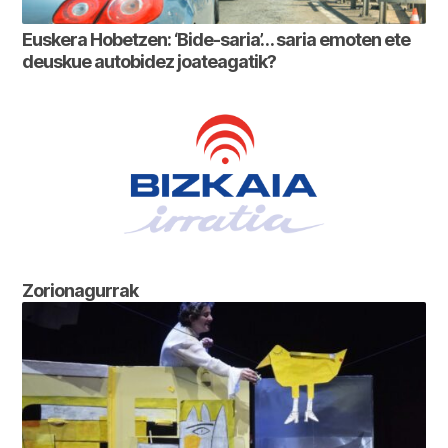
Euskera Hobetzen: ‘Bide-saria’… saria emoten ete
deuskue autobidez joateagatik?
Zorionagurrak