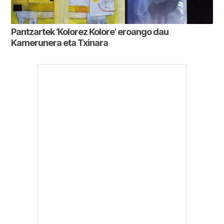
Pantzartek ‘Kolorez Kolore’ eroango dau
Kamerunera eta Txinara