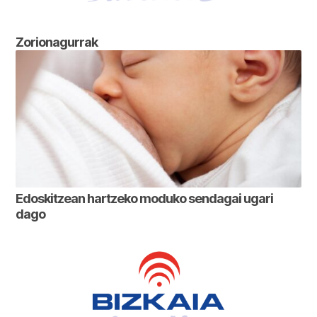
Zorionagurrak
Edoskitzean hartzeko moduko sendagai ugari
dago