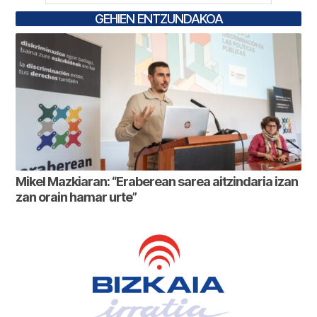
GEHIEN ENTZUNDAKOA
Mikel Mazkiaran: “Eraberean sarea aitzindaria izan
zan orain hamar urte”