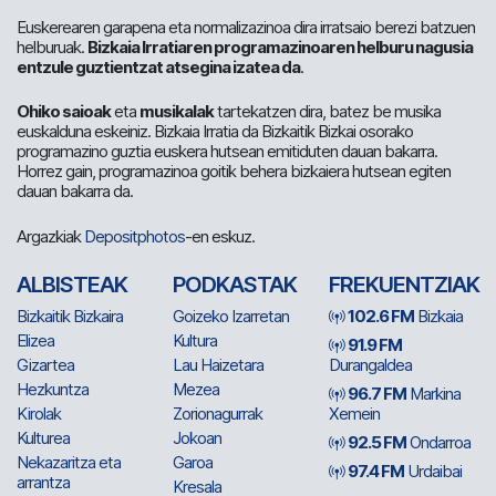
Euskerearen garapena eta normalizazinoa dira irratsaio berezi batzuen
helburuak.
Bizkaia Irratiaren programazinoaren helburu nagusia
entzule guztientzat atsegina izatea da
.
Ohiko saioak
eta
musikalak
tartekatzen dira, batez be musika
euskalduna eskeiniz. Bizkaia Irratia da Bizkaitik Bizkai osorako
programazino guztia euskera hutsean emitiduten dauan bakarra.
Horrez gain, programazinoa goitik behera bizkaiera hutsean egiten
dauan bakarra da.
Argazkiak
Depositphotos
-en eskuz.
ALBISTEAK
PODKASTAK
FREKUENTZIAK
Bizkaitik Bizkaira
Goizeko Izarretan
102.6 FM
Bizkaia
Elizea
Kultura
91.9 FM
Gizartea
Lau Haizetara
Durangaldea
Hezkuntza
Mezea
96.7 FM
Markina
Kirolak
Zorionagurrak
Xemein
Kulturea
Jokoan
92.5 FM
Ondarroa
Nekazaritza eta
Garoa
97.4 FM
Urdaibai
arrantza
Kresala