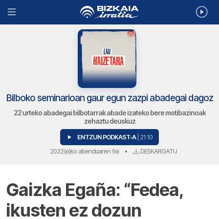
Bilboko seminarioan gaur egun zazpi abadegai dagoz
22 urteko abadegai bilbotarrak abade izateko bere motibazinoak
zehaztu deuskuz
ENTZUN PODKAST-A
| 21:10
2022(e)ko abenduaren 9a
•
DESKARGATU
Gaizka Egaña: “Fedea,
ikusten ez dozun