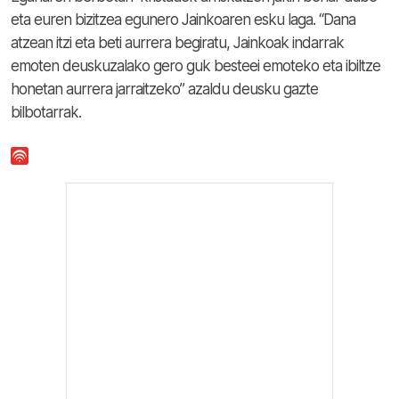
eta euren bizitzea egunero Jainkoaren esku laga. “Dana
atzean itzi eta beti aurrera begiratu, Jainkoak indarrak
emoten deuskuzalako gero guk besteei emoteko eta ibiltze
honetan aurrera jarraitzeko” azaldu deusku gazte
bilbotarrak.