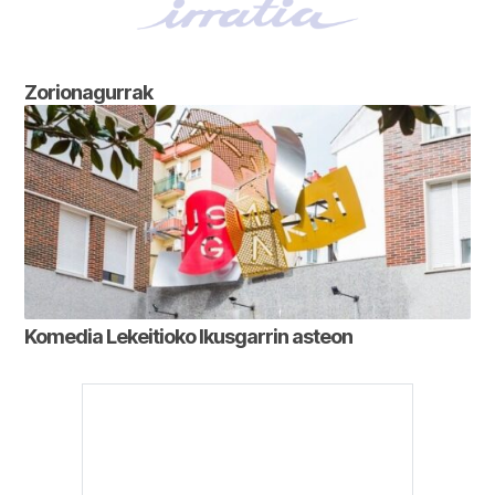
Zorionagurrak
Komedia Lekeitioko Ikusgarrin asteon