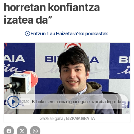
horretan konfiantza
izatea da”
Entzun ‘Lau Haizetara’-ko podkastak
Bilboko seminarioan gaur egun zazpi abadegai dagoz | Lau Haizetara
21:10
Gaizka Egaña /
BIZKAIA IRRATIA