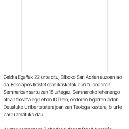
Gaizka Egañak 22 urte ditu, Bilboko San Adrian auzoan jaio
da. Eskolapios Ikastetxean ikasketak burutu ondoren
Seminarioan sartu zan 18 urtegaz. Seminarioko lehenengo
aldian filosofia egin eban IDTPen, ondoren bigarren aldian
Deustuko Unibertsitatera joan zan Teologia ikastera, bi urte
barru amaituko dau.