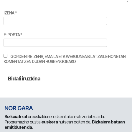
IZENA
*
E-POSTA
*
GORDE NIRE IZENA, EMAILA ETA WEBGUNEA BILATZAILE HONETAN
KOMENTATZEN DUDAN HURRENGORAKO.
NOR GARA
Bizkaia Irratia
euskaldunei eskeinitako irrati zerbitzua da.
Programazino guztia
euskera
hutsean egiten da.
Bizkaiera batuan
emitiduten da
.