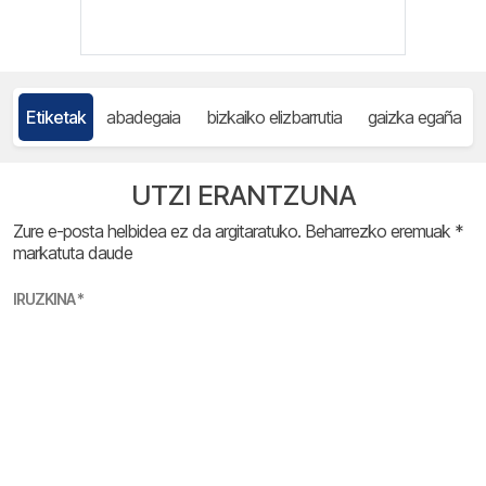
Etiketak
abadegaia
bizkaiko elizbarrutia
gaizka egaña
UTZI ERANTZUNA
Zure e-posta helbidea ez da argitaratuko.
Beharrezko eremuak
*
markatuta daude
IRUZKINA
*