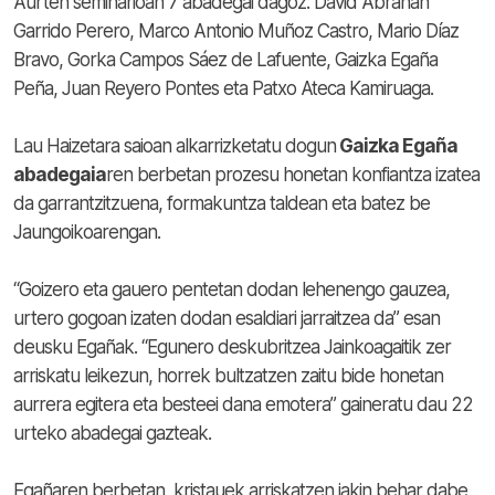
Aurten seminarioan 7 abadegai dagoz: David Abrahán
Garrido Perero, Marco Antonio Muñoz Castro, Mario Díaz
Bravo, Gorka Campos Sáez de Lafuente, Gaizka Egaña
Peña, Juan Reyero Pontes eta Patxo Ateca Kamiruaga.
Lau Haizetara saioan alkarrizketatu dogun
Gaizka Egaña
abadegaia
ren berbetan prozesu honetan konfiantza izatea
da garrantzitzuena, formakuntza taldean eta batez be
Jaungoikoarengan.
“Goizero eta gauero pentetan dodan lehenengo gauzea,
urtero gogoan izaten dodan esaldiari jarraitzea da” esan
deusku Egañak. “Egunero deskubritzea Jainkoagaitik zer
arriskatu leikezun, horrek bultzatzen zaitu bide honetan
aurrera egitera eta besteei dana emotera” gaineratu dau 22
urteko abadegai gazteak.
Egañaren berbetan kristauek arriskatzen jakin behar dabe