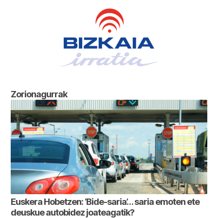
Zorionagurrak
Euskera Hobetzen: ‘Bide-saria’… saria emoten ete
deuskue autobidez joateagatik?