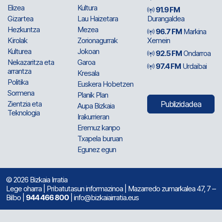
Elizea
Kultura
91.9 FM
Gizartea
Lau Haizetara
Durangaldea
Hezkuntza
Mezea
96.7 FM
Markina
Kirolak
Zorionagurrak
Xemein
Kulturea
Jokoan
92.5 FM
Ondarroa
Nekazaritza eta
Garoa
97.4 FM
Urdaibai
arrantza
Kresala
Politika
Euskera Hobetzen
Sormena
Planik Plan
Zientzia eta
Publizidadea
Aupa Bizkaia
Teknologia
Irakurrieran
Eremuz kanpo
Txapela buruan
Egunez egun
© 2026 Bizkaia Irratia
Lege oharra
|
Pribatutasun informazinoa
| Mazarredo zumarkalea 47, 7 –
Bilbo |
944 466 800
| info@bizkaiairratia.eus