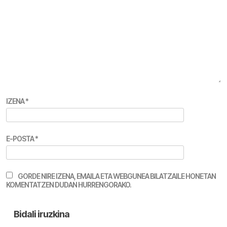
IZENA
*
E-POSTA
*
GORDE NIRE IZENA, EMAILA ETA WEBGUNEA BILATZAILE HONETAN
KOMENTATZEN DUDAN HURRENGORAKO.