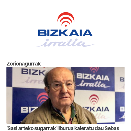
Zorionagurrak
‘Sasi arteko sugarrak’ liburua kaleratu dau Sebas