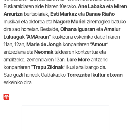
Euskaraldiaren alde hilaren 10erako.
Ane Labaka
eta
Miren
Amuriza
bertsolariak,
Esti Markez
eta
Danae
Riaño
musikari eta aktorea eta
Nagore Muriel
zinemagilea batuko
dira saio honetan. Bestalde,
Oihana Iguaran
eta
Amaiur
Luluaga
k
“AMAraun”
ikuskizuna eskeiniko dabe hilaren
11an, 12an,
Marie de Jongh
konpainiaren
“Amour”
antzezlana eta
Neomak
taldearen kontzertua eta
amaitzeko, zemendiaren 13an,
Lore More
antzerki
konpainiaren
“Trapu Zikinak”
ikusi ahal izango da.
Saio guzti honeek Galdakaoko
Torrezabal kultur etxean
eskeiniko dira.