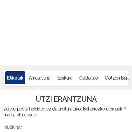
Etiketak
Amatasuna
Euskara
Galdakao
Gotzon Baran
UTZI ERANTZUNA
Zure e-posta helbidea ez da argitaratuko.
Beharrezko eremuak
*
markatuta daude
IRUZKINA
*