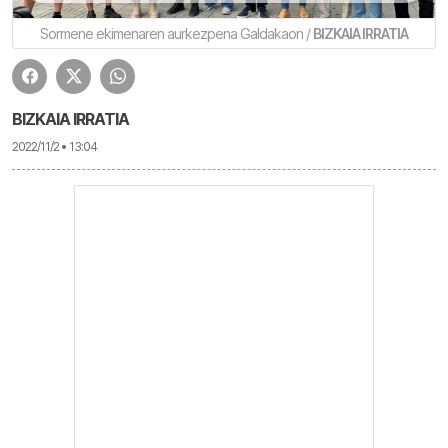
Sormene ekimenaren aurkezpena Galdakaon /
BIZKAIA IRRATIA
BIZKAIA IRRATIA
2022/11/2 • 13:04