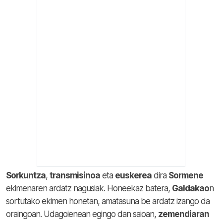
Sorkuntza
,
transmisinoa
eta
euskerea
dira
Sormene
ekimenaren ardatz nagusiak. Honeekaz batera,
Galdakao
n
sortutako ekimen honetan, amatasuna be ardatz izango da
oraingoan. Udagoienean egingo dan saioan,
zemendiaran