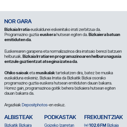
NOR GARA
Bizkaia Irratia
euskaldunei eskeinitako irrati zerbitzua da.
Programazino guztia
euskera
hutsean egiten da.
Bizkaiera batuan
emitiduten da
.
Euskerearen garapena eta normalizazinoa dira irratsaio berezi batzuen
helburuak.
Bizkaia Irratiaren programazinoaren helburu nagusia
entzule guztientzat atsegina izatea da
.
Ohiko saioak
eta
musikalak
tartekatzen dira, batez be musika
euskalduna eskeiniz. Bizkaia Irratia da Bizkaitik Bizkai osorako
programazino guztia euskera hutsean emitiduten dauan bakarra.
Horrez gain, programazinoa goitik behera bizkaiera hutsean egiten
dauan bakarra da.
Argazkiak
Depositphotos
-en eskuz.
ALBISTEAK
PODKASTAK
FREKUENTZIAK
Bizkaitik Bizkaira
Goizeko Izarretan
102.6 FM
Bizkaia