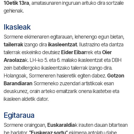
10etik 13ra
, amatasunaren inguruan arituko dira sortzaile
gehienak.
Ikasleak
Sormene ekimenaren egitarauan, lehenengo egun bietan,
tailerrak
izango dira
ikasleentzat
. Ilustrazino eta dantza
tailerrak eskeiniko deutsiez
Eider Eibar
rek eta
Oier
Araolaza
k. LH-ko 5. eta 6. mailako ikasleentzat eta DBH
zein batxillergoko ikasleentzako tailerrak izango dira.
Holangoak, Sormeneren hasieretik egiten dabez.
Gotzon
Barandiaran
Sormeneko zuzendari artistikoak esan
deuskunez, orain arteko emaitzarik onena ikastetxe eta
ikasleen aldetik dator.
Egitaraua
Sormene oraingoan,
Euskaraldia
k irauten dauan bitartean
be badator.
“Euskeraz sortu”
ekimena antolatu dabe