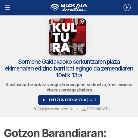
Sormene Galdakaoko sorkuntzaren plaza
ekimenaren edizino barri bat egingo da zemendiaren
10etik 13ra
Amatasuna be ardatz izango da oraingoan, sorkuntza, transmisinoa
eta euskereagaz batera
ENTZUN PODKAST-A
| 14:11
2022(e)ko azaroaren 2a
•
DESKARGATU
Gotzon Barandiaran: