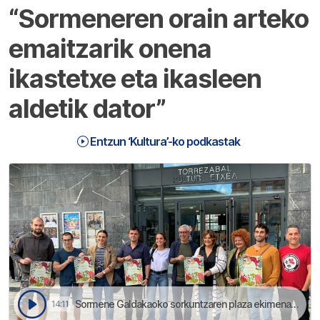
“Sormeneren orain arteko
emaitzarik onena
ikastetxe eta ikasleen
aldetik dator”
Entzun ‘Kultura’-ko podkastak
Sormene Galdakaoko sorkuntzaren plaza ekimenaren edizino barri bat egingo da zemendiaren 10etik 13ra | Kultura
14:11