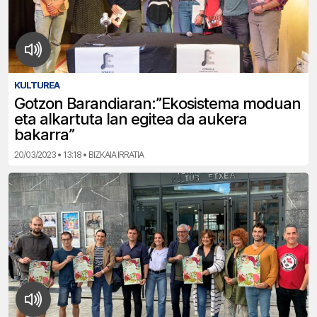
KULTUREA
Gotzon Barandiaran:”Ekosistema moduan
eta alkartuta lan egitea da aukera
bakarra”
20/03/2023 • 13:18 • BIZKAIA IRRATIA