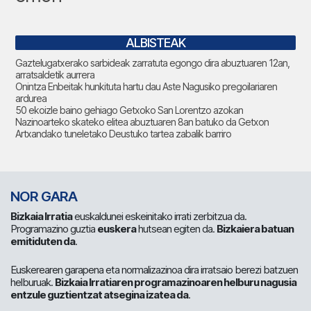
ALBISTEAK
Gaztelugatxerako sarbideak zarratuta egongo dira abuztuaren 12an,
arratsaldetik aurrera
Onintza Enbeitak hunkituta hartu dau Aste Nagusiko pregoilariaren
ardurea
50 ekoizle baino gehiago Getxoko San Lorentzo azokan
Nazinoarteko skateko elitea abuztuaren 8an batuko da Getxon
Artxandako tuneletako Deustuko tartea zabalik barriro
NOR GARA
Bizkaia Irratia
euskaldunei eskeinitako irrati zerbitzua da.
Programazino guztia
euskera
hutsean egiten da.
Bizkaiera batuan
emitiduten da
.
Euskerearen garapena eta normalizazinoa dira irratsaio berezi batzuen
helburuak.
Bizkaia Irratiaren programazinoaren helburu nagusia
entzule guztientzat atsegina izatea da
.