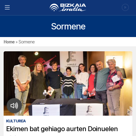
Sormene
Home
»
Sormene
KULTUREA
Ekimen bat gehiago aurten Doinuelen