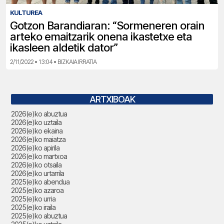
KULTUREA
Gotzon Barandiaran: “Sormeneren orain
arteko emaitzarik onena ikastetxe eta
ikasleen aldetik dator”
2/11/2022 • 13:04 • BIZKAIA IRRATIA
ARTXIBOAK
2026(e)ko abuztua
2026(e)ko uztaila
2026(e)ko ekaina
2026(e)ko maiatza
2026(e)ko apirila
2026(e)ko martxoa
2026(e)ko otsaila
2026(e)ko urtarrila
2025(e)ko abendua
2025(e)ko azaroa
2025(e)ko urria
2025(e)ko iraila
2025(e)ko abuztua