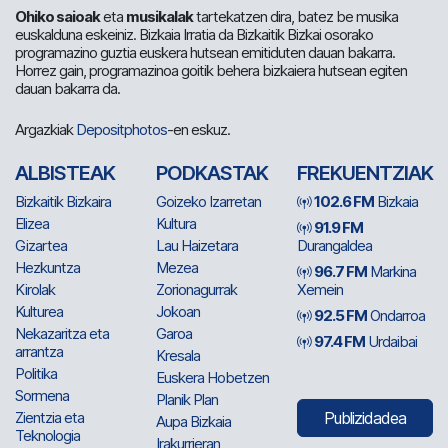
Ohiko saioak
eta
musikalak
tartekatzen dira, batez be musika
euskalduna eskeiniz. Bizkaia Irratia da Bizkaitik Bizkai osorako
programazino guztia euskera hutsean emitiduten dauan bakarra.
Horrez gain, programazinoa goitik behera bizkaiera hutsean egiten
dauan bakarra da.
Argazkiak
Depositphotos
-en eskuz.
ALBISTEAK
PODKASTAK
FREKUENTZIAK
Bizkaitik Bizkaira
Goizeko Izarretan
102.6 FM
Bizkaia
Elizea
Kultura
91.9 FM
Gizartea
Lau Haizetara
Durangaldea
Hezkuntza
Mezea
96.7 FM
Markina
Kirolak
Zorionagurrak
Xemein
Kulturea
Jokoan
92.5 FM
Ondarroa
Nekazaritza eta
Garoa
97.4 FM
Urdaibai
arrantza
Kresala
Politika
Euskera Hobetzen
Sormena
Planik Plan
Zientzia eta
Publizidadea
Aupa Bizkaia
Teknologia
Irakurrieran