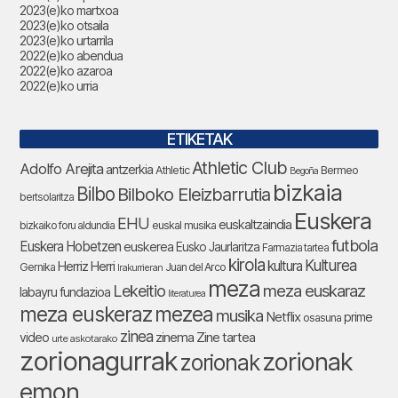
2023(e)ko martxoa
2023(e)ko otsaila
2023(e)ko urtarrila
2022(e)ko abendua
2022(e)ko azaroa
2022(e)ko urria
ETIKETAK
Athletic Club
Adolfo Arejita
antzerkia
Athletic
Bermeo
Begoña
bizkaia
Bilbo
Bilboko Eleizbarrutia
bertsolaritza
Euskera
EHU
euskaltzaindia
bizkaiko foru aldundia
euskal musika
futbola
Euskera Hobetzen
euskerea
Eusko Jaurlaritza
Farmazia tartea
kirola
Kulturea
kultura
Herriz Herri
Gernika
Juan del Arco
Irakurrieran
meza
Lekeitio
meza euskaraz
labayru fundazioa
literaturea
meza euskeraz
mezea
musika
Netflix
prime
osasuna
zinea
zinema
Zine tartea
video
urte askotarako
zorionagurrak
zorionak
zorionak
emon