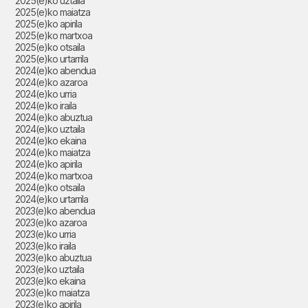
2025(e)ko uztaila
2025(e)ko maiatza
2025(e)ko apirila
2025(e)ko martxoa
2025(e)ko otsaila
2025(e)ko urtarrila
2024(e)ko abendua
2024(e)ko azaroa
2024(e)ko urria
2024(e)ko iraila
2024(e)ko abuztua
2024(e)ko uztaila
2024(e)ko ekaina
2024(e)ko maiatza
2024(e)ko apirila
2024(e)ko martxoa
2024(e)ko otsaila
2024(e)ko urtarrila
2023(e)ko abendua
2023(e)ko azaroa
2023(e)ko urria
2023(e)ko iraila
2023(e)ko abuztua
2023(e)ko uztaila
2023(e)ko ekaina
2023(e)ko maiatza
2023(e)ko apirila