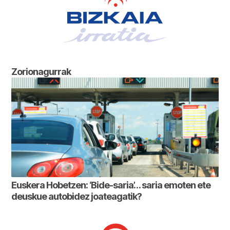
Zorionagurrak
Euskera Hobetzen: ‘Bide-saria’… saria emoten ete
deuskue autobidez joateagatik?