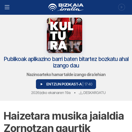
Publikoak aplikazino barri baten bitartez bozkatu ahal
izango dau
Nazinoarteko hamar talde izango dira lehian
ENTZUN PODKAST-A
| 17:40
2026(e)ko ekainaren 19a
•
DESKARGATU
Haizetara musika jaialdia
Zornotzan gaurtik