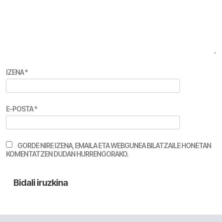
IZENA
*
E-POSTA
*
GORDE NIRE IZENA, EMAILA ETA WEBGUNEA BILATZAILE HONETAN
KOMENTATZEN DUDAN HURRENGORAKO.