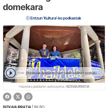
domekara
Entzun ‘Kultura’-ko podkastak
Publikoak aplikazino barri baten bitartez bozkatu ahal izango dau | Kultura
17:40
Haizetara jaialdiaren aurkezpena /
BIZKAIA IRRATIA
BIZKAIA IRRATIA
| BILBO