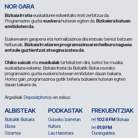
NOR GARA
Bizkaia Irratia
euskaldunei eskeinitako irrati zerbitzua da.
Programazino guztia
euskera
hutsean egiten da.
Bizkaiera batuan
emitiduten da
.
Euskerearen garapena eta normalizazinoa dira irratsaio berezi batzuen
helburuak.
Bizkaia Irratiaren programazinoaren helburu nagusia
entzule guztientzat atsegina izatea da
.
Ohiko saioak
eta
musikalak
tartekatzen dira, batez be musika
euskalduna eskeiniz. Bizkaia Irratia da Bizkaitik Bizkai osorako
programazino guztia euskera hutsean emitiduten dauan bakarra.
Horrez gain, programazinoa goitik behera bizkaiera hutsean egiten
dauan bakarra da.
Argazkiak
Depositphotos
-en eskuz.
ALBISTEAK
PODKASTAK
FREKUENTZIAK
Bizkaitik Bizkaira
Goizeko Izarretan
102.6 FM
Bizkaia
Elizea
Kultura
91.9 FM
Gizartea
Lau Haizetara
Durangaldea