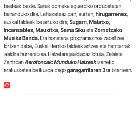
besteak beste. Sariak domeka eguerdiko ordubatetan
bananduko dira. Lehiaketeaz gain, aurten,
hirugarrenez
,
euskal taldeak be arituko dira;
Sugarri
,
Malatxo
,
Incansables
,
Mauxitxa
,
Sama Siku
eta
Zornotzako
Musika Banda.
Era honetara, programazinoa zabaltzea
lortzen dabe, Euskal Herriko taldeak aritzea eta herritarrak
jaialdira hurreratzea. Haizetara jaialdiagaz lotuta, Zelaieta
Zentroan
Aerofonoak: Munduko Haizeak
izeneko
erakusketea be ikusgai dago
garagarrilaren 3ra
bitartean.