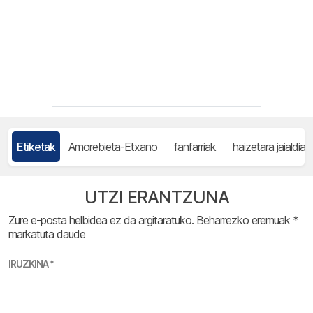
Etiketak
Amorebieta-Etxano
fanfarriak
haizetara jaialdia
UTZI ERANTZUNA
Zure e-posta helbidea ez da argitaratuko.
Beharrezko eremuak
*
markatuta daude
IRUZKINA
*