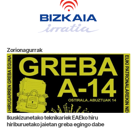
Zorionagurrak
Ikuskizunetako teknikariek EAEko hiru
hiriburuetako jaietan greba egingo dabe