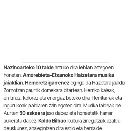
Nazinoarteko 10 talde
arituko dira
lehian
astegoien
honetan,
Amorebieta-Etxanoko Haizetara musika
jaialdian
.
Hemeretzigarrenez
egingo da Haizetara jaialdia
Zornotzan gaurtik domekara bitartean. Herriko kaleak,
erritmoz, kolorez eta energiaz beteko dira. Herritarrak eta
ingurukoak jaialdiaren zain egoten dira. Musika taldeak be.
Aurten
50 eskaera
jaso dabez eta honeetatik hamar
aukeratu dabez.
Koldo Bilbao
kultura zinegotziak azaldu
deuskunez, ahalegintzen dira estilo eta herrialde