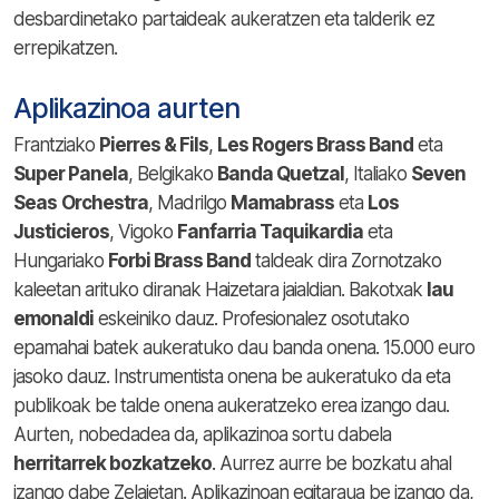
desbardinetako partaideak aukeratzen eta talderik ez
errepikatzen.
Aplikazinoa aurten
Frantziako
Pierres & Fils
,
Les Rogers Brass Band
eta
Super Panela
, Belgikako
Banda Quetzal
, Italiako
Seven
Seas
Orchestra
, Madrilgo
Mamabrass
eta
Los
Justicieros
, Vigoko
Fanfarria Taquikardia
eta
Hungariako
Forbi Brass Band
taldeak dira Zornotzako
kaleetan arituko diranak Haizetara jaialdian. Bakotxak
lau
emonaldi
eskeiniko dauz. Profesionalez osotutako
epamahai batek aukeratuko dau banda onena. 15.000 euro
jasoko dauz. Instrumentista onena be aukeratuko da eta
publikoak be talde onena aukeratzeko erea izango dau.
Aurten, nobedadea da, aplikazinoa sortu dabela
herritarrek bozkatzeko
. Aurrez aurre be bozkatu ahal
izango dabe Zelaietan. Aplikazinoan egitaraua be izango da,