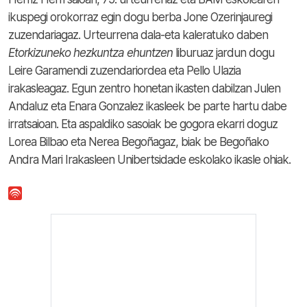
ikuspegi orokorraz egin dogu berba Jone Ozerinjauregi
zuzendariagaz. Urteurrena dala-eta kaleratuko daben
Etorkizuneko hezkuntza ehuntzen
liburuaz jardun dogu
Leire Garamendi zuzendariordea eta Pello Ulazia
irakasleagaz. Egun zentro honetan ikasten dabilzan Julen
Andaluz eta Enara Gonzalez ikasleek be parte hartu dabe
irratsaioan. Eta aspaldiko sasoiak be gogora ekarri doguz
Lorea Bilbao eta Nerea Begoñagaz, biak be Begoñako
Andra Mari Irakasleen Unibertsidade eskolako ikasle ohiak.