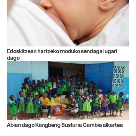
Edoskitzean hartzeko moduko sendagai ugari
dago
Abian dago Kangbeng Busturia Gambia alkartea