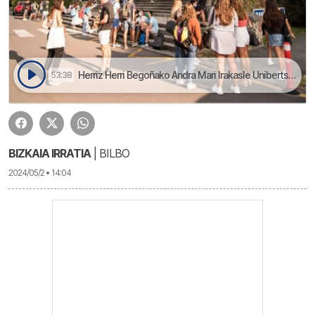
Herriz Herri Begoñako Andra Mari Irakasle Unibertsidade eskolan | Herriz Herri
53:38
BIZKAIA IRRATIA
| BILBO
2024/05/2 • 14:04