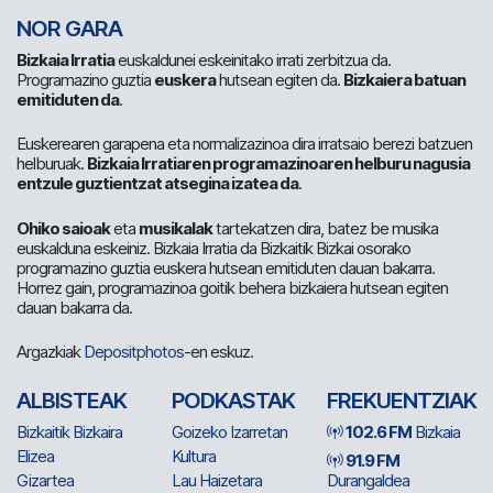
NOR GARA
Bizkaia Irratia
euskaldunei eskeinitako irrati zerbitzua da.
Programazino guztia
euskera
hutsean egiten da.
Bizkaiera batuan
emitiduten da
.
Euskerearen garapena eta normalizazinoa dira irratsaio berezi batzuen
helburuak.
Bizkaia Irratiaren programazinoaren helburu nagusia
entzule guztientzat atsegina izatea da
.
Ohiko saioak
eta
musikalak
tartekatzen dira, batez be musika
euskalduna eskeiniz. Bizkaia Irratia da Bizkaitik Bizkai osorako
programazino guztia euskera hutsean emitiduten dauan bakarra.
Horrez gain, programazinoa goitik behera bizkaiera hutsean egiten
dauan bakarra da.
Argazkiak
Depositphotos
-en eskuz.
ALBISTEAK
PODKASTAK
FREKUENTZIAK
Bizkaitik Bizkaira
Goizeko Izarretan
102.6 FM
Bizkaia
Elizea
Kultura
91.9 FM
Gizartea
Lau Haizetara
Durangaldea