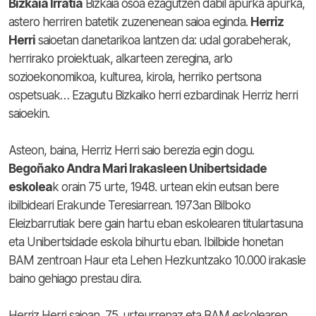
B
izkaia Irratia
Bizkaia osoa ezagutzen dabil apurka apurka,
astero herriren batetik zuzenenean saioa eginda.
Herriz
Herri
saioetan danetarikoa lantzen da: udal gorabeherak,
herrirako proiektuak, alkarteen zeregina, arlo
sozioekonomikoa, kulturea, kirola, herriko pertsona
ospetsuak… Ezagutu Bizkaiko herri ezbardinak Herriz herri
saioekin.
Asteon, baina, Herriz Herri saio berezia egin dogu.
Begoñako Andra Mari Irakasleen Unibertsidade
eskolea
k orain 75 urte, 1948. urtean ekin eutsan bere
ibilbideari Erakunde Teresiarrean. 1973an Bilboko
Eleizbarrutiak bere gain hartu eban eskolearen titulartasuna
eta Unibertsidade eskola bihurtu eban. Ibilbide honetan
BAM zentroan Haur eta Lehen Hezkuntzako 10.000 irakasle
baino gehiago prestau dira.
Herriz Herri saioan, 75. urteurrenaz eta BAM eskolearen