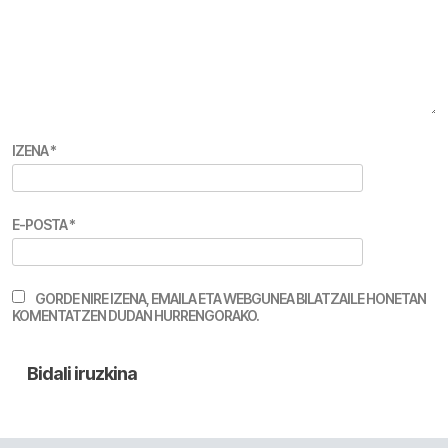
IZENA
*
E-POSTA
*
GORDE NIRE IZENA, EMAILA ETA WEBGUNEA BILATZAILE HONETAN
KOMENTATZEN DUDAN HURRENGORAKO.