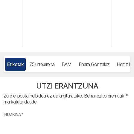
Etiketak
75.urteurrena
BAM
Enara Gonzalez
Herriz He
UTZI ERANTZUNA
Zure e-posta helbidea ez da argitaratuko.
Beharrezko eremuak
*
markatuta daude
IRUZKINA
*