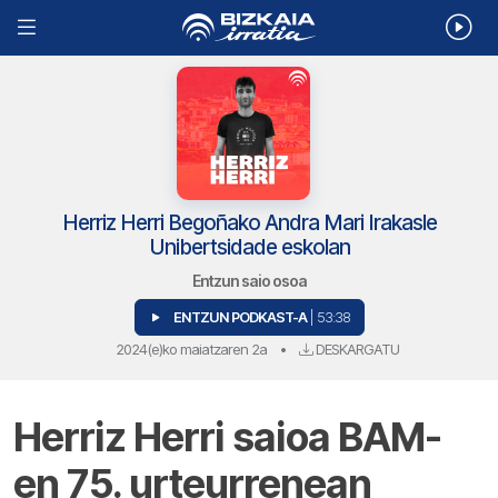
Herriz Herri Begoñako Andra Mari Irakasle
Unibertsidade eskolan
Entzun saio osoa
ENTZUN PODKAST-A
| 53:38
2024(e)ko maiatzaren 2a
•
DESKARGATU
Herriz Herri saioa BAM-
en 75. urteurrenean