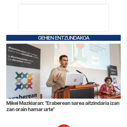
GEHIEN ENTZUNDAKOA
Mikel Mazkiaran: “Eraberean sarea aitzindaria izan
zan orain hamar urte”