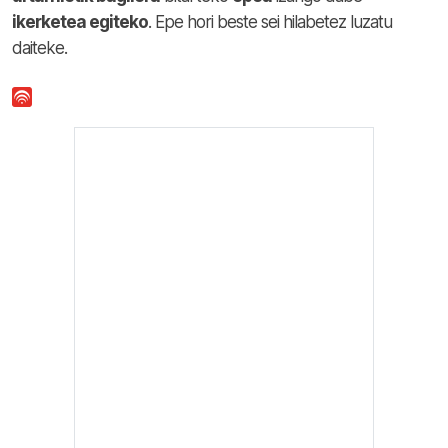
ikerketea egiteko
. Epe hori beste sei hilabetez luzatu
daiteke.