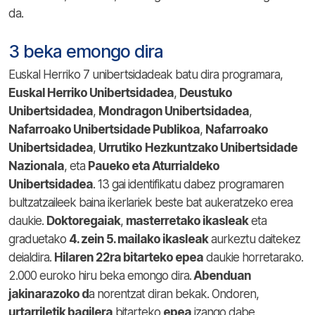
da.
3 beka emongo dira
Euskal Herriko 7 unibertsidadeak batu dira programara,
Euskal Herriko Unibertsidadea
,
Deustuko
Unibertsidadea
,
Mondragon Unibertsidadea
,
Nafarroako Unibertsidade Publikoa
,
Nafarroako
Unibertsidadea
,
Urrutiko
Hezkuntzako Unibertsidade
Nazionala
, eta
Paueko eta Aturrialdeko
Unibertsidadea
. 13 gai identifikatu dabez programaren
bultzatzaileek baina ikerlariek beste bat aukeratzeko erea
daukie.
Doktoregaiak
,
masterretako ikasleak
eta
graduetako
4. zein 5. mailako ikasleak
aurkeztu daitekez
deialdira.
Hilaren 22ra bitarteko epea
daukie horretarako.
2.000 euroko hiru beka emongo dira.
Abenduan
jakinarazoko d
a norentzat diran bekak. Ondoren,
urtarriletik bagilera
bitarteko
epea
izango dabe