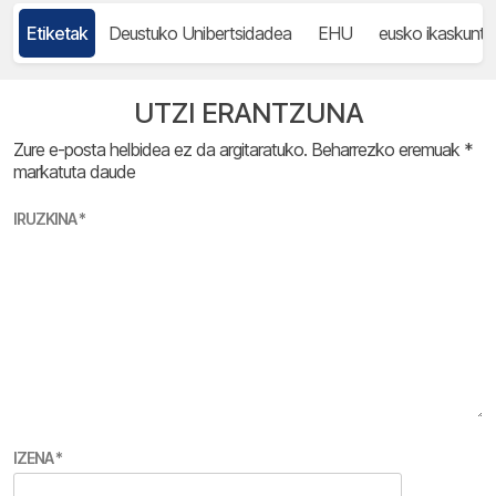
Etiketak
Deustuko Unibertsidadea
EHU
eusko ikaskuntz
UTZI ERANTZUNA
Zure e-posta helbidea ez da argitaratuko.
Beharrezko eremuak
*
markatuta daude
IRUZKINA
*
IZENA
*