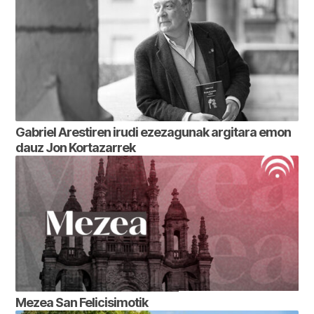
Gabriel Arestiren irudi ezezagunak argitara emon
dauz Jon Kortazarrek
Mezea San Felicisimotik