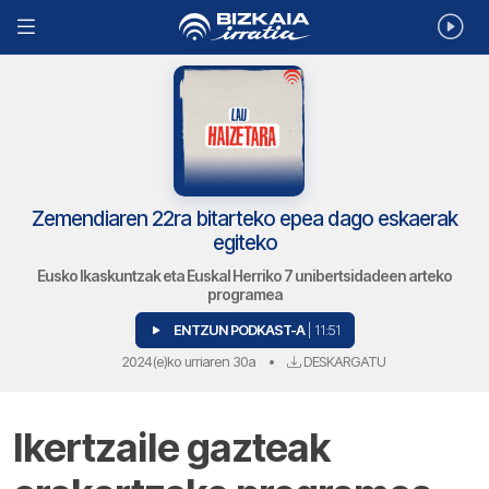
Zemendiaren 22ra bitarteko epea dago eskaerak
egiteko
Eusko Ikaskuntzak eta Euskal Herriko 7 unibertsidadeen arteko
programea
ENTZUN PODKAST-A
| 11:51
2024(e)ko urriaren 30a
•
DESKARGATU
Ikertzaile gazteak