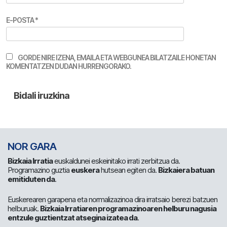
E-POSTA
*
GORDE NIRE IZENA, EMAILA ETA WEBGUNEA BILATZAILE HONETAN
KOMENTATZEN DUDAN HURRENGORAKO.
NOR GARA
Bizkaia Irratia
euskaldunei eskeinitako irrati zerbitzua da.
Programazino guztia
euskera
hutsean egiten da.
Bizkaiera batuan
emitiduten da
.
Euskerearen garapena eta normalizazinoa dira irratsaio berezi batzuen
helburuak.
Bizkaia Irratiaren programazinoaren helburu nagusia
entzule guztientzat atsegina izatea da
.