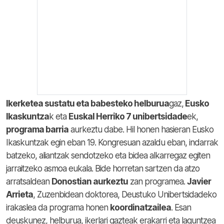
Ikerketea sustatu eta babesteko helburua
gaz,
Eusko
Ikaskuntza
k eta
Euskal Herriko 7 unibertsidade
ek,
programa barria
aurkeztu dabe. Hil honen hasieran Eusko
Ikaskuntzak egin eban 19. Kongresuan azaldu eban, indarrak
batzeko, aliantzak sendotzeko eta bidea alkarregaz egiten
jarraitzeko asmoa eukala. Bide horretan sartzen da atzo
arratsaldean
Donostian aurkeztu
zan programea.
Javier
Arrieta
, Zuzenbidean doktorea, Deustuko Unibertsidadeko
irakaslea da programa honen
koordinatzailea
. Esan
deuskunez, helburua, ikerlari gazteak erakarri eta laguntzea