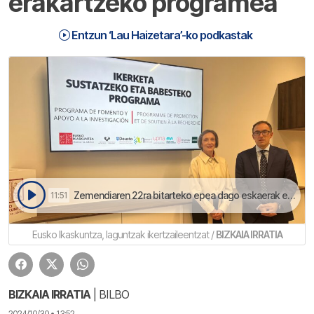
erakartzeko programea
Entzun ‘Lau Haizetara’-ko podkastak
Zemendiaren 22ra bitarteko epea dago eskaerak egiteko | Lau Haizetara
11:51
Eusko Ikaskuntza, laguntzak ikertzaileentzat /
BIZKAIA IRRATIA
BIZKAIA IRRATIA
| BILBO
2024/10/30 • 13:52