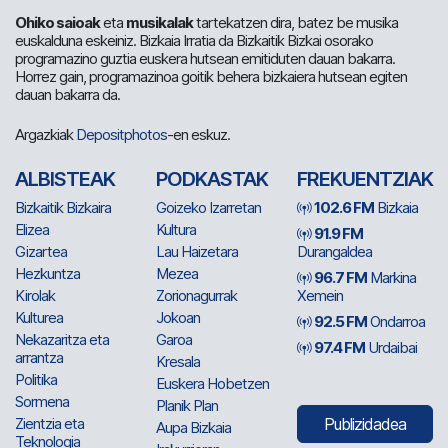
Ohiko saioak
eta
musikalak
tartekatzen dira, batez be musika
euskalduna eskeiniz. Bizkaia Irratia da Bizkaitik Bizkai osorako
programazino guztia euskera hutsean emitiduten dauan bakarra.
Horrez gain, programazinoa goitik behera bizkaiera hutsean egiten
dauan bakarra da.
Argazkiak
Depositphotos
-en eskuz.
ALBISTEAK
PODKASTAK
FREKUENTZIAK
Bizkaitik Bizkaira
Goizeko Izarretan
102.6 FM
Bizkaia
Elizea
Kultura
91.9 FM
Gizartea
Lau Haizetara
Durangaldea
Hezkuntza
Mezea
96.7 FM
Markina
Kirolak
Zorionagurrak
Xemein
Kulturea
Jokoan
92.5 FM
Ondarroa
Nekazaritza eta
Garoa
97.4 FM
Urdaibai
arrantza
Kresala
Politika
Euskera Hobetzen
Sormena
Planik Plan
Zientzia eta
Publizidadea
Aupa Bizkaia
Teknologia