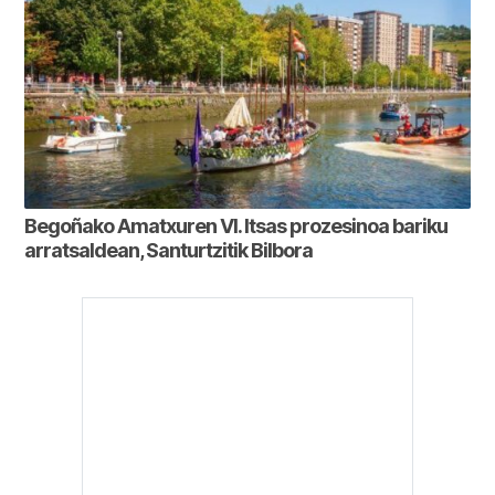
Begoñako Amatxuren VI. Itsas prozesinoa bariku
arratsaldean, Santurtzitik Bilbora