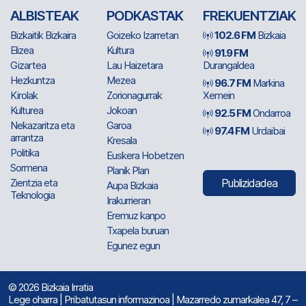
ALBISTEAK
PODKASTAK
FREKUENTZIAK
Bizkaitik Bizkaira
Goizeko Izarretan
102.6 FM
Bizkaia
Elizea
Kultura
91.9 FM
Gizartea
Lau Haizetara
Durangaldea
Hezkuntza
Mezea
96.7 FM
Markina
Kirolak
Zorionagurrak
Xemein
Kulturea
Jokoan
92.5 FM
Ondarroa
Nekazaritza eta
Garoa
97.4 FM
Urdaibai
arrantza
Kresala
Politika
Euskera Hobetzen
Sormena
Planik Plan
Zientzia eta
Publizidadea
Aupa Bizkaia
Teknologia
Irakurrieran
Eremuz kanpo
Txapela buruan
Egunez egun
© 2026 Bizkaia Irratia
Lege oharra
|
Pribatutasun informazinoa
| Mazarredo zumarkalea 47, 7 –