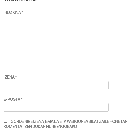
IRUZKINA
*
IZENA
*
E-POSTA
*
GORDE NIRE IZENA, EMAILA ETA WEBGUNEA BILATZAILE HONETAN
KOMENTATZEN DUDAN HURRENGORAKO.