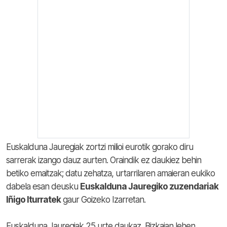
Euskalduna Jauregiak zortzi milioi eurotik gorako diru
sarrerak izango dauz aurten. Oraindik ez daukiez behin
betiko emaitzak; datu zehatza, urtarrilaren amaieran eukiko
dabela esan deusku
Euskalduna Jauregiko zuzendariak
Iñigo Iturratek
gaur Goizeko Izarretan.
Euskalduna Jauregiak 25 urte daukaz, Bizkaian lehen