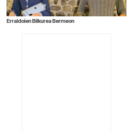
Erraldoien Bilkurea Bermeon