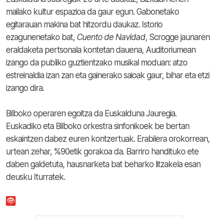
mailako kultur espazioa da gaur egun. Gabonetako
egitarauan makina bat hitzordu daukaz. Istorio
ezagunenetako bat,
Cuento
de
Navidad
, Scrogge jaunaren
eraldaketa pertsonala kontetan dauena, Auditoriumean
izango da publiko guztientzako musikal moduan: atzo
estreinaldia izan zan eta gainerako saioak gaur, bihar eta etzi
izango dira.
Bilboko operaren egoitza da Euskalduna Jauregia.
Euskadiko eta Bilboko orkestra sinfonikoek be bertan
eskaintzen dabez euren kontzertuak. Erabilera orokorrean,
urtean zehar, %90etik gorakoa da. Barriro handituko ete
daben galdetuta, hausnarketa bat beharko litzakela esan
deusku Iturratek.