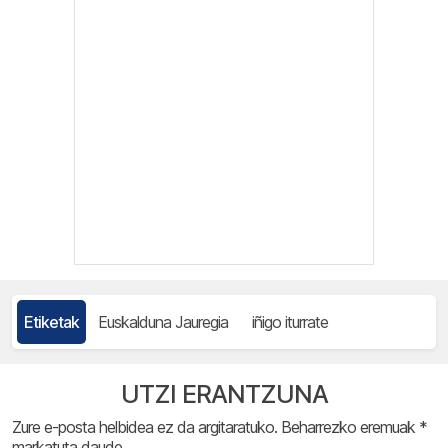
Etiketak
Euskalduna Jauregia
iñigo iturrate
UTZI ERANTZUNA
Zure e-posta helbidea ez da argitaratuko.
Beharrezko eremuak
*
markatuta daude