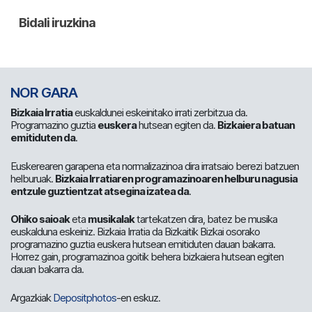
NOR GARA
Bizkaia Irratia
euskaldunei eskeinitako irrati zerbitzua da.
Programazino guztia
euskera
hutsean egiten da.
Bizkaiera batuan
emitiduten da
.
Euskerearen garapena eta normalizazinoa dira irratsaio berezi batzuen
helburuak.
Bizkaia Irratiaren programazinoaren helburu nagusia
entzule guztientzat atsegina izatea da
.
Ohiko saioak
eta
musikalak
tartekatzen dira, batez be musika
euskalduna eskeiniz. Bizkaia Irratia da Bizkaitik Bizkai osorako
programazino guztia euskera hutsean emitiduten dauan bakarra.
Horrez gain, programazinoa goitik behera bizkaiera hutsean egiten
dauan bakarra da.
Argazkiak
Depositphotos
-en eskuz.