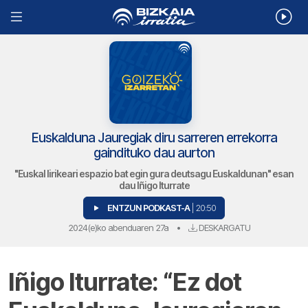
Euskalduna Jauregiak diru sarreren errekorra
gaindituko dau aurton
"Euskal lirikeari espazio bat egin gura deutsagu Euskaldunan" esan
dau Iñigo Iturrate
ENTZUN PODKAST-A
| 20:50
2024(e)ko abenduaren 27a
•
DESKARGATU
Iñigo Iturrate: “Ez dot