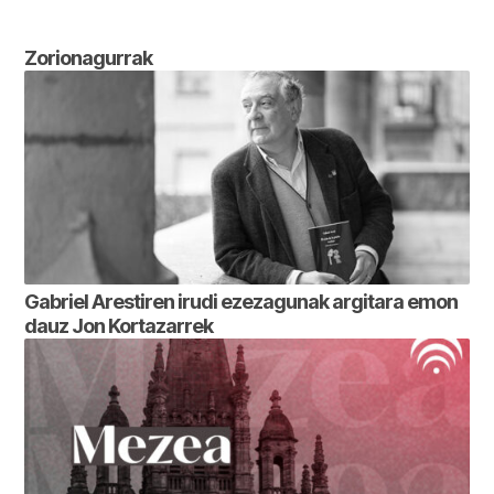
Zorionagurrak
Gabriel Arestiren irudi ezezagunak argitara emon
dauz Jon Kortazarrek