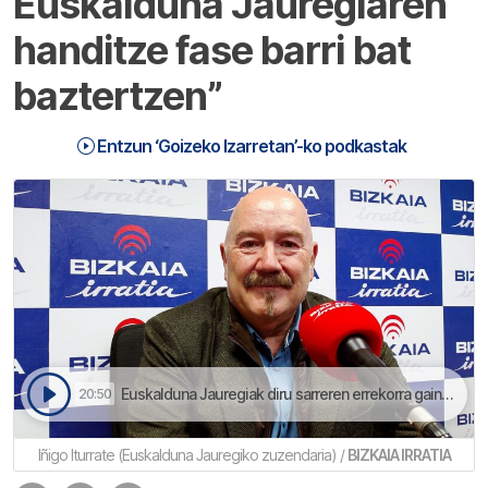
Euskalduna Jauregiaren
handitze fase barri bat
baztertzen”
Entzun ‘Goizeko Izarretan’-ko podkastak
Euskalduna Jauregiak diru sarreren errekorra gaindituko dau aurton | Goizeko Izarretan
20:50
Iñigo Iturrate (Euskalduna Jauregiko zuzendaria) /
BIZKAIA IRRATIA