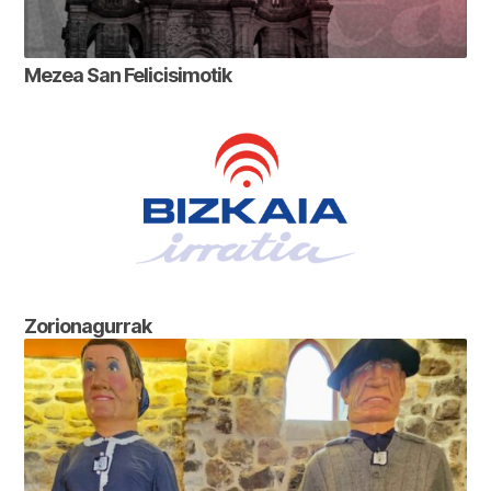
Mezea San Felicisimotik
Zorionagurrak